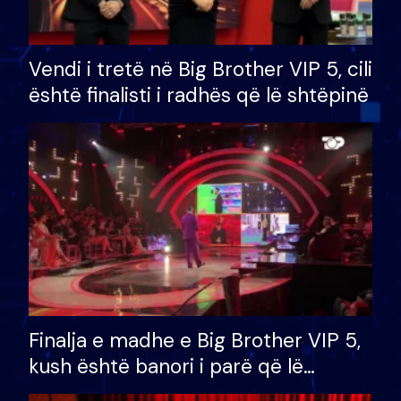
Vendi i tretë në Big Brother VIP 5, cili
është finalisti i radhës që lë shtëpinë
Finalja e madhe e Big Brother VIP 5,
kush është banori i parë që lë
shtëpinë dhe humb mundësinë për