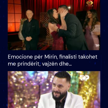
të fituar çmimin e madh
Emocione për Mirin, finalisti takohet
me prindërit, vajzën dhe
bashkëshorten: S’kemi ndonjë letër
divorci apo jo?