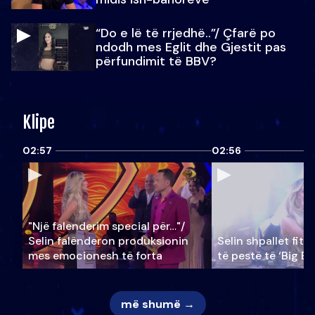
“Do e lë të rrjedhë..”/ Çfarë po
ndodh mes Eglit dhe Gjestit pas
përfundimit të BBV?
Klipe
02:57
02:56
"Një falenderim special për…"/
Selin falënderon produksionin
Selin shpallet fitu
mes emocionesh të forta
të pestë të ‘Big Br
më shumë →