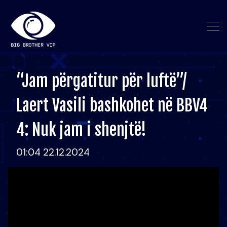
“Jam përgatitur për luftë”/
Laert Vasili bashkohet në BBV4
4: Nuk jam i shenjtë!
01:04 22.12.2024