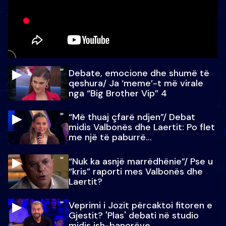
Debate, emocione dhe shumë të
qeshura/ Ja ‘meme’-t më virale
nga “Big Brother Vip” 4
“Më thuaj çfarë ndjen”/ Debat
midis Valbonës dhe Laertit: Po flet
me një të paburrë...
“Nuk ka asnjë marrëdhënie”/ Pse u
“kris” raporti mes Valbonës dhe
Laertit?
Veprimi i Jozit përcaktoi fitoren e
Gjestit? 'Plas' debati në studio
midis ish-banorëve