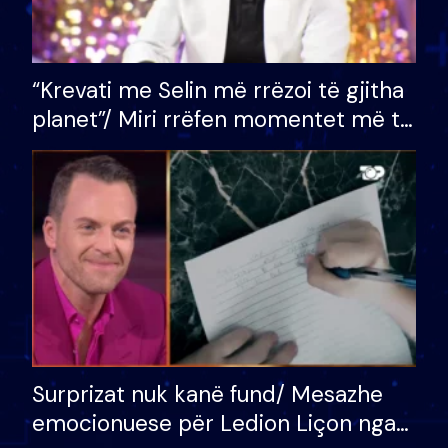
“Krevati me Selin më rrëzoi të gjitha
planet”/ Miri rrëfen momentet më të
bukura në shtëpinë e BB VIP: Do më
mungojë zilja e mëngjesit kur…
Surprizat nuk kanë fund/ Mesazhe
emocionuese për Ledion Liçon nga