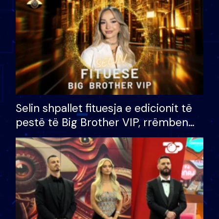
Selin shpallet fituesja e edicionit të
pestë të Big Brother VIP, rrëmben
çmimin e madh prej 100 mijë eurosh