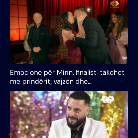
të fituar çmimin e madh
Emocione për Mirin, finalisti takohet
me prindërit, vajzën dhe
bashkëshorten: S’kemi ndonjë letër
divorci apo jo?