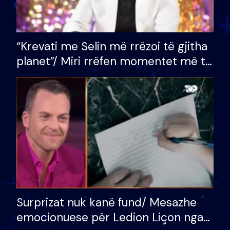
“Krevati me Selin më rrëzoi të gjitha
planet”/ Miri rrëfen momentet më të
bukura në shtëpinë e BB VIP: Do më
mungojë zilja e mëngjesit kur…
Surprizat nuk kanë fund/ Mesazhe
emocionuese për Ledion Liçon nga