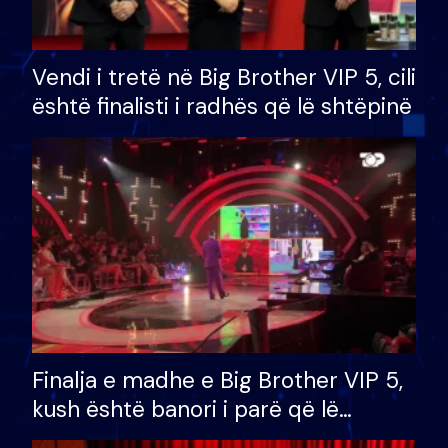
Vendi i tretë në Big Brother VIP 5, cili
është finalisti i radhës që lë shtëpinë
Finalja e madhe e Big Brother VIP 5,
kush është banori i parë që lë
shtëpinë dhe humb mundësinë për