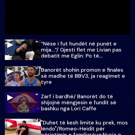
“Nëse i fut hundët në punët e
mija…”/ Gjesti flet me Livian pas
debatit me Eglin: Po të
paralajmëroj
Banorët shohin promon e finales
së madhe të BBV3, ja reagimet e
tyre
Zarf i bardhë/ Banorët do të
shijojnë mëngjesin e fundit së
bashku nga Lori Caffe
"Duhet të kesh limite ku prek, mos
lëndo"/Romeo-Heidit për
përjetimin e familjarëve:Nusja e