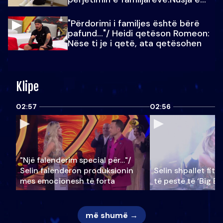
Julit…
"Përdorimi i familjes është bërë
pafund…"/ Heidi qetëson Romeon:
Nëse ti je i qetë, ata qetësohen
Klipe
02:57
02:56
"Një falenderim special për…"/
Selin falënderon produksionin
Selin shpallet fitu
mes emocionesh të forta
të pestë të ‘Big Br
më shumë →