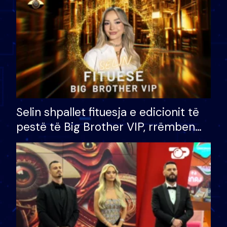
Selin shpallet fituesja e edicionit të
pestë të Big Brother VIP, rrëmben
çmimin e madh prej 100 mijë eurosh