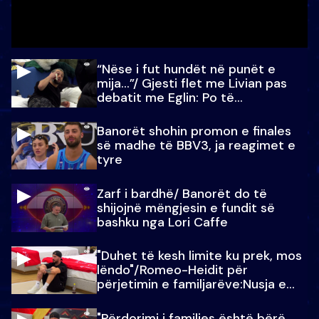
“Nëse i fut hundët në punët e
mija…”/ Gjesti flet me Livian pas
debatit me Eglin: Po të
paralajmëroj
Banorët shohin promon e finales
së madhe të BBV3, ja reagimet e
tyre
Zarf i bardhë/ Banorët do të
shijojnë mëngjesin e fundit së
bashku nga Lori Caffe
"Duhet të kesh limite ku prek, mos
lëndo"/Romeo-Heidit për
përjetimin e familjarëve:Nusja e
Julit…
"Përdorimi i familjes është bërë