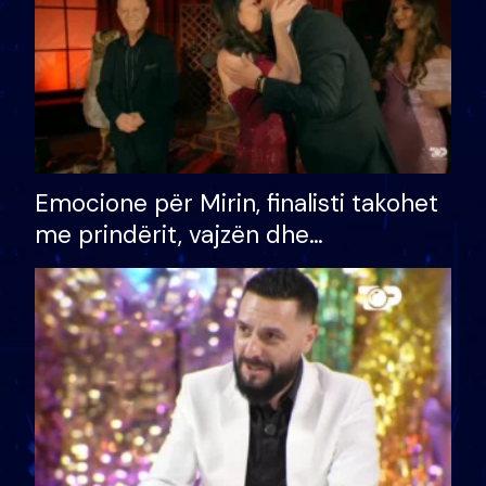
Emocione për Mirin, finalisti takohet
me prindërit, vajzën dhe
bashkëshorten: S’kemi ndonjë letër
divorci apo jo?