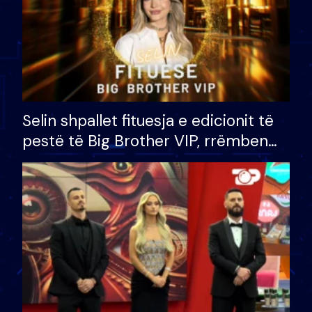
Selin shpallet fituesja e edicionit të
pestë të Big Brother VIP, rrëmben
çmimin e madh prej 100 mijë eurosh