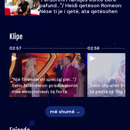
pafund…"/ Heidi qetëson Romeon:
Nëse ti je i qetë, ata qetësohen
Klipe
02:57
02:56
"Një falenderim special për…"/
Selin falënderon produksionin
Selin shpallet fitu
mes emocionesh të forta
të pestë të ‘Big Br
më shumë →