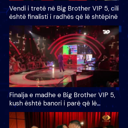
Vendi i tretë në Big Brother VIP 5, cili
është finalisti i radhës që lë shtëpinë
Finalja e madhe e Big Brother VIP 5,
kush është banori i parë që lë
shtëpinë dhe humb mundësinë për
të fituar çmimin e madh