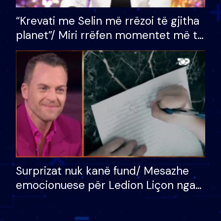
“Krevati me Selin më rrëzoi të gjitha
planet”/ Miri rrëfen momentet më të
bukura në shtëpinë e BB VIP: Do më
mungojë zilja e mëngjesit kur…
Surprizat nuk kanë fund/ Mesazhe
emocionuese për Ledion Liçon nga
nëna dhe fëmijët e tij, moderatori
nuk i mban dot lotët: Nuk meritoj…