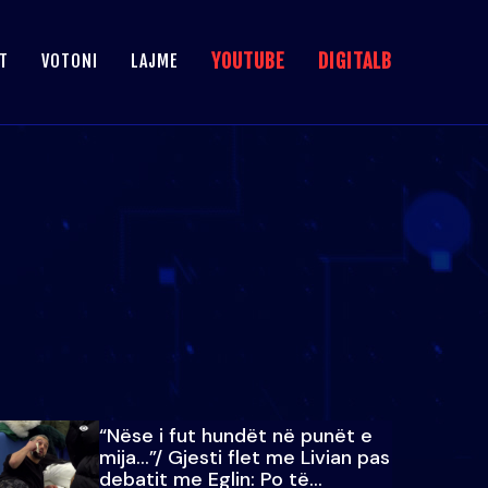
YOUTUBE
DIGITALB
T
VOTONI
LAJME
“Nëse i fut hundët në punët e
mija…”/ Gjesti flet me Livian pas
debatit me Eglin: Po të