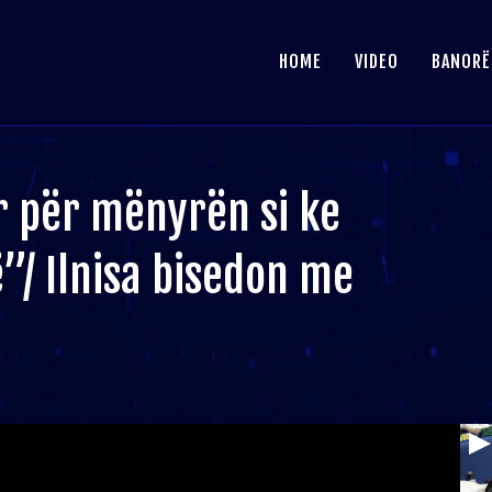
HOME
VIDEO
BANORË
 për mënyrën si ke
”/ Ilnisa bisedon me