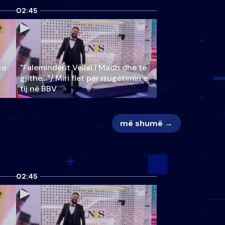
02:45
ço
"Faleminderit Vëllai i Madh dhe të
gjithë…"/ Miri flet për rrugëtimin e
tij në BBV
më shumë →
02:45