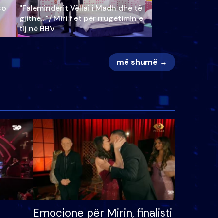
ço
"Faleminderit Vëllai i Madh dhe të
gjithë…"/ Miri flet për rrugëtimin e
tij në BBV
më shumë →
Emocione për Mirin, finalisti