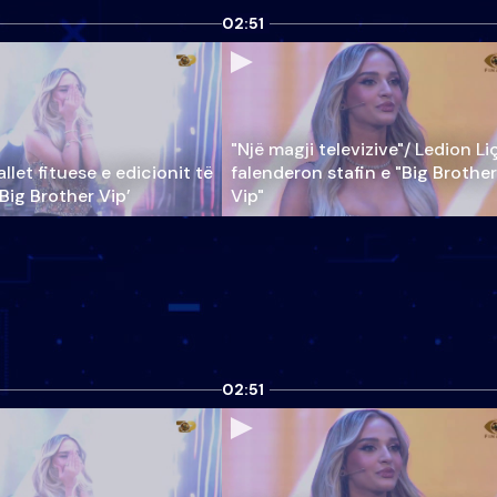
02:51
"Një magji televizive"/ Ledion Li
llet fituese e edicionit të
falenderon stafin e "Big Brother
‘Big Brother Vip’
Vip"
02:51