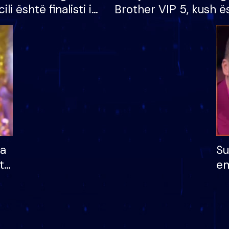
cili është finalisti i
Brother VIP 5, kush ë
 që lë shtëpinë
banori i parë që lë sh
dhe humb mundësinë
të fituar çmimin e m
ha
Su
të
em
më
në
nu