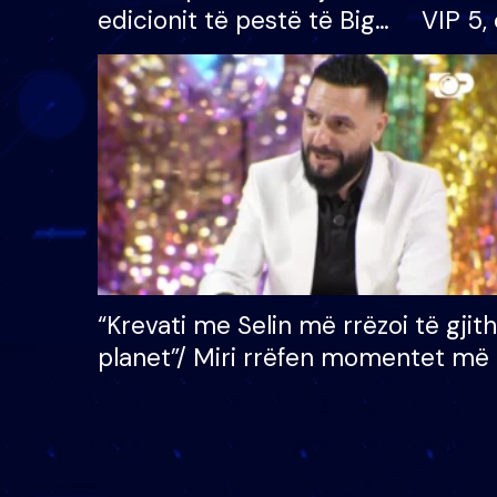
edicionit të pestë të Big
VIP 5, 
Brother VIP, rrëmben
radhës
çmimin e madh prej 100
mijë eurosh
“Krevati me Selin më rrëzoi të gjit
planet”/ Miri rrëfen momentet më 
bukura në shtëpinë e BB VIP: Do 
mungojë zilja e mëngjesit kur…