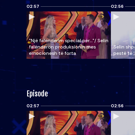
02:57
02:56
"Një falenderim special për…"/ Selin
falënderon produksionin mes
Selin shpa
emocionesh të forta
pestë të 
Episode
02:57
02:56