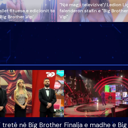
"Një magji televizive"/ Ledion Li
llet fituese e edicionit të
falenderon stafin e "Big Brother
‘Big Brother Vip’
Vip"
i tretë në Big Brother
Finalja e madhe e Big