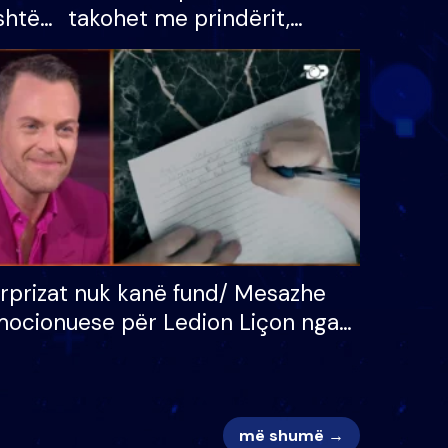
shtë
takohet me prindërit,
tëpinë
vajzën dhe bashkëshorten:
 për
S’kemi ndonjë letër divorci
adh
apo jo?
rprizat nuk kanë fund/ Mesazhe
ocionuese për Ledion Liçon nga
na dhe fëmijët e tij, moderatori
k i mban dot lotët: Nuk meritoj…
më shumë →