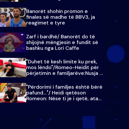
paralajmëroj
Banorët shohin promon e
finales së madhe të BBV3, ja
reagimet e tyre
Zarf i bardhë/ Banorët do të
shijojnë mëngjesin e fundit së
bashku nga Lori Caffe
"Duhet të kesh limite ku prek,
mos lëndo"/Romeo-Heidit për
përjetimin e familjarëve:Nusja e
Julit…
"Përdorimi i familjes është bërë
pafund…"/ Heidi qetëson
Romeon: Nëse ti je i qetë, ata
qetësohen