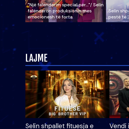
"Një falenderim special për…"/ Selin
falënderon produksionin mes
Selin shpa
emocionesh të forta
pestë të 
LAJME
Selin shpallet fituesja e
Vendi 