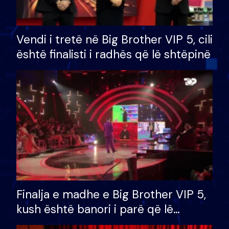
Vendi i tretë në Big Brother VIP 5, cili
është finalisti i radhës që lë shtëpinë
Finalja e madhe e Big Brother VIP 5,
kush është banori i parë që lë
shtëpinë dhe humb mundësinë për