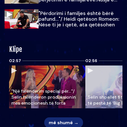
Julit…
"Përdorimi i familjes është bërë
pafund…"/ Heidi qetëson Romeon:
Nëse ti je i qetë, ata qetësohen
Klipe
02:57
02:56
"Një falenderim special për…"/
Selin falënderon produksionin
Selin shpallet fitu
mes emocionesh të forta
të pestë të ‘Big Br
më shumë →