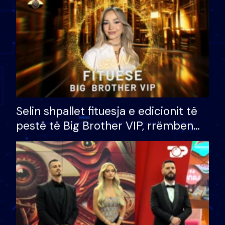
Selin shpallet fituesja e edicionit të
pestë të Big Brother VIP, rrëmben
çmimin e madh prej 100 mijë eurosh