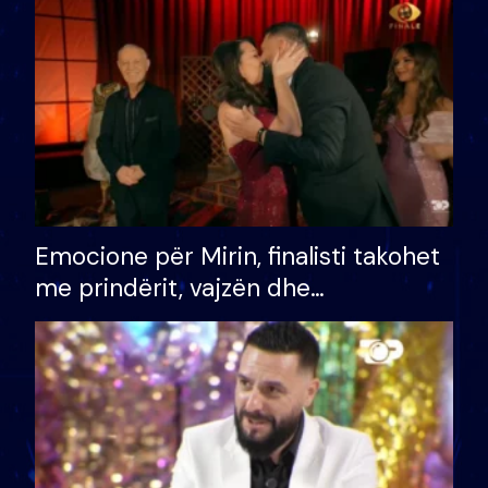
të fituar çmimin e madh
Emocione për Mirin, finalisti takohet
me prindërit, vajzën dhe
bashkëshorten: S’kemi ndonjë letër
divorci apo jo?