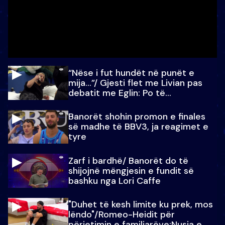
“Nëse i fut hundët në punët e
mija…”/ Gjesti flet me Livian pas
debatit me Eglin: Po të
paralajmëroj
Banorët shohin promon e finales
së madhe të BBV3, ja reagimet e
tyre
Zarf i bardhë/ Banorët do të
shijojnë mëngjesin e fundit së
bashku nga Lori Caffe
"Duhet të kesh limite ku prek, mos
lëndo"/Romeo-Heidit për
përjetimin e familjarëve:Nusja e