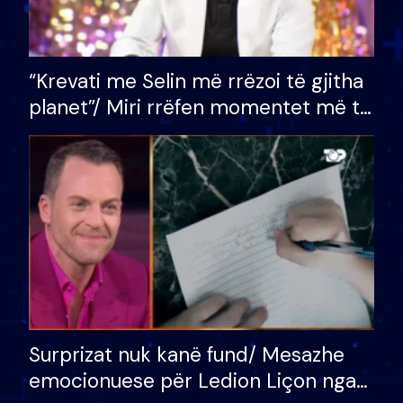
“Krevati me Selin më rrëzoi të gjitha
planet”/ Miri rrëfen momentet më të
bukura në shtëpinë e BB VIP: Do më
mungojë zilja e mëngjesit kur…
Surprizat nuk kanë fund/ Mesazhe
emocionuese për Ledion Liçon nga