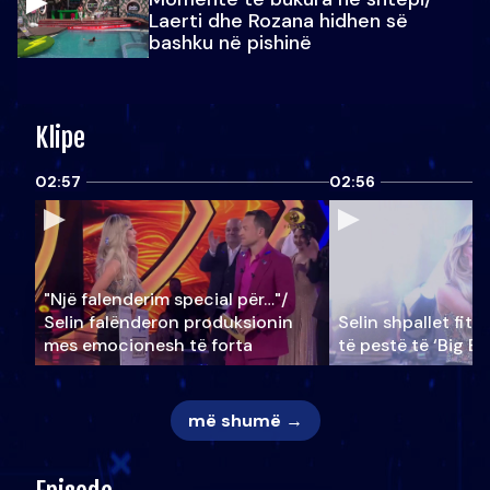
Laerti dhe Rozana hidhen së
bashku në pishinë
Klipe
02:57
02:56
"Një falenderim special për…"/
Selin falënderon produksionin
Selin shpallet fitu
mes emocionesh të forta
të pestë të ‘Big Br
më shumë →