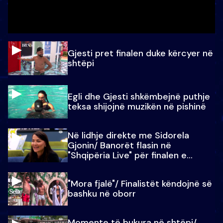
Gjesti pret finalen duke kërcyer në
shtëpi
Egli dhe Gjesti shkëmbejnë puthje
teksa shijojnë muzikën në pishinë
Në lidhje direkte me Sidorela
Gjonin/ Banorët flasin në
"Shqipëria Live" për finalen e
madhe
"Mora fjalë"/ Finalistët këndojnë së
bashku në oborr
Momente të bukura në shtëpi/