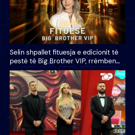
Selin shpallet fituesja e edicionit të
pestë të Big Brother VIP, rrëmben
çmimin e madh prej 100 mijë eurosh