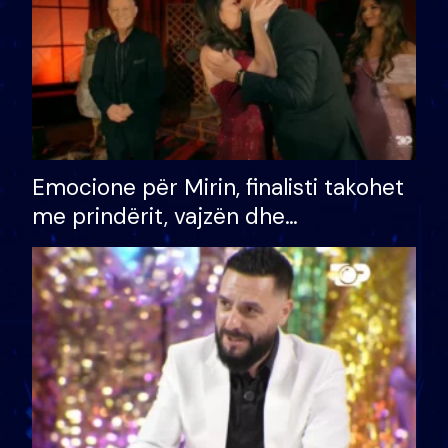
Emocione për Mirin, finalisti takohet
me prindërit, vajzën dhe
bashkëshorten: S’kemi ndonjë letër
divorci apo jo?