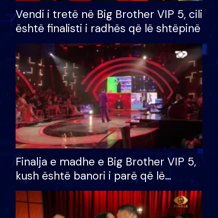
Vendi i tretë në Big Brother VIP 5, cili
është finalisti i radhës që lë shtëpinë
Finalja e madhe e Big Brother VIP 5,
kush është banori i parë që lë
shtëpinë dhe humb mundësinë për
të fituar çmimin e madh