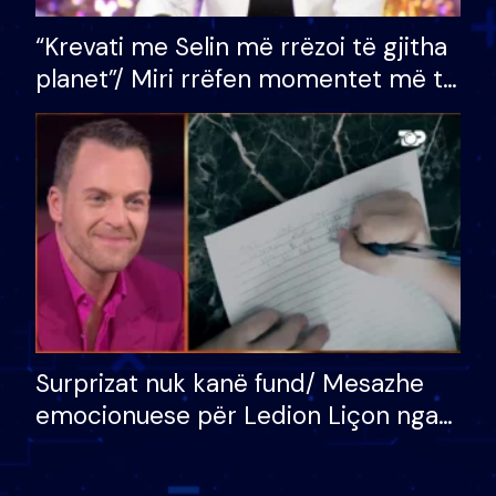
“Krevati me Selin më rrëzoi të gjitha
planet”/ Miri rrëfen momentet më të
bukura në shtëpinë e BB VIP: Do më
mungojë zilja e mëngjesit kur…
Surprizat nuk kanë fund/ Mesazhe
emocionuese për Ledion Liçon nga
nëna dhe fëmijët e tij, moderatori
nuk i mban dot lotët: Nuk meritoj…