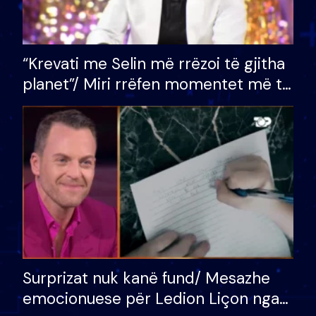
“Krevati me Selin më rrëzoi të gjitha
planet”/ Miri rrëfen momentet më të
bukura në shtëpinë e BB VIP: Do më
mungojë zilja e mëngjesit kur…
Surprizat nuk kanë fund/ Mesazhe
emocionuese për Ledion Liçon nga