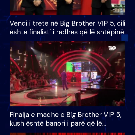
Vendi i tretë në Big Brother VIP 5, cili
është finalisti i radhës që lë shtëpinë
Finalja e madhe e Big Brother VIP 5,
kush është banori i parë që lë
shtëpinë dhe humb mundësinë për