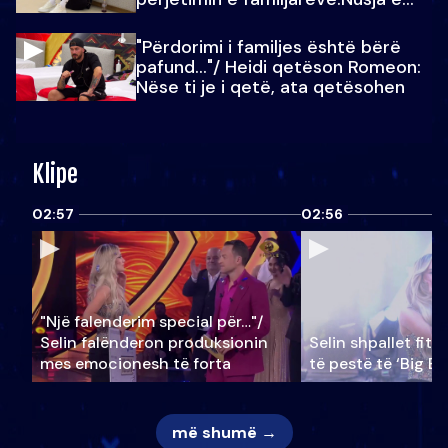
Julit…
"Përdorimi i familjes është bërë
pafund…"/ Heidi qetëson Romeon:
Nëse ti je i qetë, ata qetësohen
Klipe
02:57
02:56
"Një falenderim special për…"/
Selin falënderon produksionin
Selin shpallet fitu
mes emocionesh të forta
të pestë të ‘Big Br
më shumë →