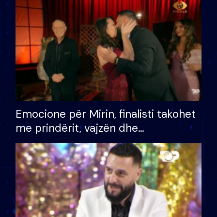
të fituar çmimin e madh
Emocione për Mirin, finalisti takohet
me prindërit, vajzën dhe
bashkëshorten: S’kemi ndonjë letër
divorci apo jo?