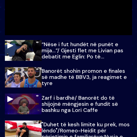
“Nëse i fut hundët në punët e
mija…”/ Gjesti flet me Livian pas
debatit me Eglin: Po të
paralajmëroj
Banorët shohin promon e finales
së madhe të BBV3, ja reagimet e
tyre
Zarf i bardhë/ Banorët do të
shijojnë mëngjesin e fundit së
bashku nga Lori Caffe
"Duhet të kesh limite ku prek, mos
lëndo"/Romeo-Heidit për
përjetimin e familjarëve:Nusja e