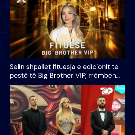
Selin shpallet fituesja e edicionit të
pestë të Big Brother VIP, rrëmben
çmimin e madh prej 100 mijë eurosh