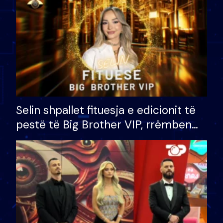
Selin shpallet fituesja e edicionit të
pestë të Big Brother VIP, rrëmben
çmimin e madh prej 100 mijë eurosh