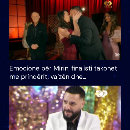
të fituar çmimin e madh
Emocione për Mirin, finalisti takohet
me prindërit, vajzën dhe
bashkëshorten: S’kemi ndonjë letër
divorci apo jo?