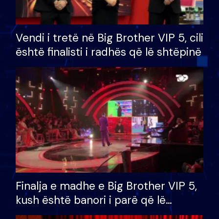
Vendi i tretë në Big Brother VIP 5, cili
është finalisti i radhës që lë shtëpinë
Finalja e madhe e Big Brother VIP 5,
kush është banori i parë që lë
shtëpinë dhe humb mundësinë për