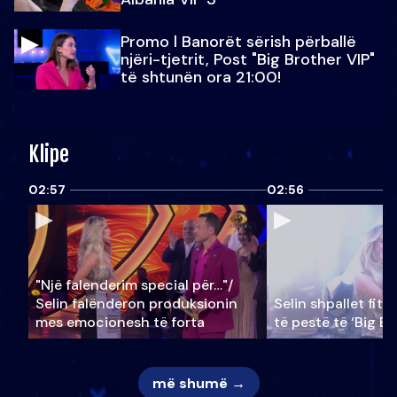
Promo l Banorët sërish përballë
njëri-tjetrit, Post "Big Brother VIP"
të shtunën ora 21:00!
Klipe
02:57
02:56
"Një falenderim special për…"/
Selin falënderon produksionin
Selin shpallet fitu
mes emocionesh të forta
të pestë të ‘Big Br
më shumë →