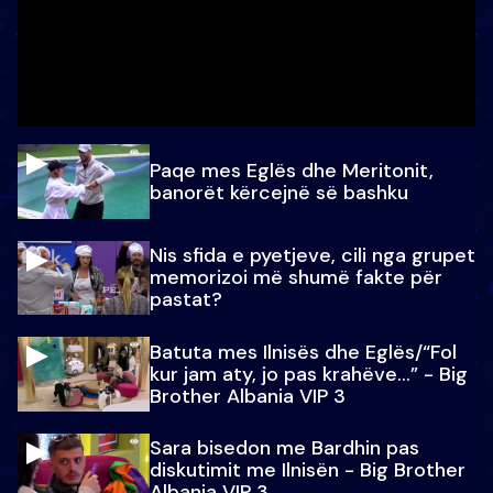
Paqe mes Eglës dhe Meritonit,
banorët kërcejnë së bashku
Nis sfida e pyetjeve, cili nga grupet
memorizoi më shumë fakte për
pastat?
Batuta mes Ilnisës dhe Eglës/“Fol
kur jam aty, jo pas krahëve…” - Big
Brother Albania VIP 3
Sara bisedon me Bardhin pas
diskutimit me Ilnisën - Big Brother
Albania VIP 3