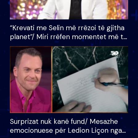
“Krevati me Selin më rrëzoi të gjitha
planet”/ Miri rrëfen momentet më të
bukura në shtëpinë e BB VIP: Do më
mungojë zilja e mëngjesit kur…
Surprizat nuk kanë fund/ Mesazhe
emocionuese për Ledion Liçon nga