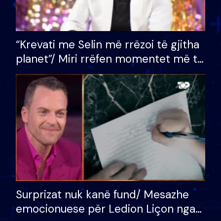
“Krevati me Selin më rrëzoi të gjitha
planet”/ Miri rrëfen momentet më të
bukura në shtëpinë e BB VIP: Do më
mungojë zilja e mëngjesit kur…
Surprizat nuk kanë fund/ Mesazhe
emocionuese për Ledion Liçon nga