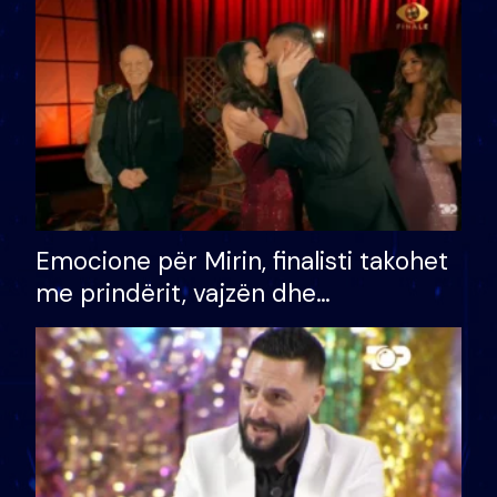
të fituar çmimin e madh
Emocione për Mirin, finalisti takohet
me prindërit, vajzën dhe
bashkëshorten: S’kemi ndonjë letër
divorci apo jo?