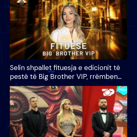
Selin shpallet fituesja e edicionit të
pestë të Big Brother VIP, rrëmben
çmimin e madh prej 100 mijë eurosh