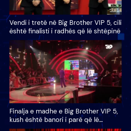
Vendi i tretë në Big Brother VIP 5, cili
është finalisti i radhës që lë shtëpinë
Finalja e madhe e Big Brother VIP 5,
kush është banori i parë që lë
shtëpinë dhe humb mundësinë për