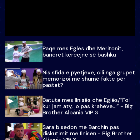
Paqe mes Eglës dhe Meritonit,
banorët kërcejnë së bashku
Nis sfida e pyetjeve, cili nga grupet
memorizoi më shumë fakte për
pastat?
Batuta mes Ilnisës dhe Eglës/“Fol
kur jam aty, jo pas krahëve…” - Big
Brother Albania VIP 3
Sara bisedon me Bardhin pas
diskutimit me Ilnisën - Big Brother
Albania VIP 3