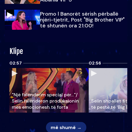
Promo l Banorët sërish përballë
njëri-tjetrit, Post "Big Brother VIP"
të shtunën ora 21:00!
Klipe
02:57
02:56
"Një falenderim special për…"/
Selin falënderon produksionin
Selin shpallet fitu
mes emocionesh të forta
të pestë të ‘Big Br
më shumë →