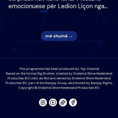
emocionuese për Ledion Liçon nga
nëna dhe fëmijët e tij, moderatori
nuk i mban dot lotët: Nuk meritoj…
më shumë →
This programme has been produced by:
Top Channel
Based on the format Big Brother, created by Endemol Shine Nederland
Producties B.V./John de Mol and owned by Endemol Shine Nederland
Producties BV., part of the Banijay Group, distributed by Banijay Rights.
Copyright © Endamol Shine Nederland Producties B.V.