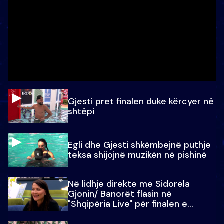
Gjesti pret finalen duke kërcyer në
shtëpi
Egli dhe Gjesti shkëmbejnë puthje
teksa shijojnë muzikën në pishinë
Në lidhje direkte me Sidorela
Gjonin/ Banorët flasin në
"Shqipëria Live" për finalen e
madhe