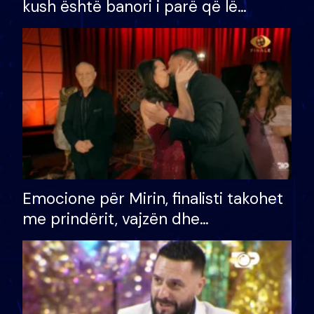
kush është banori i parë që lë
shtëpinë dhe humb mundësinë për
të fituar çmimin e madh
Emocione për Mirin, finalisti takohet
me prindërit, vajzën dhe
bashkëshorten: S’kemi ndonjë letër
divorci apo jo?