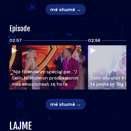
më shumë →
Episode
02:57
02:56
"Një falenderim special për…"/
Selin falënderon produksionin
Selin shpallet fitu
mes emocionesh të forta
të pestë të ‘Big Br
më shumë →
LAJME