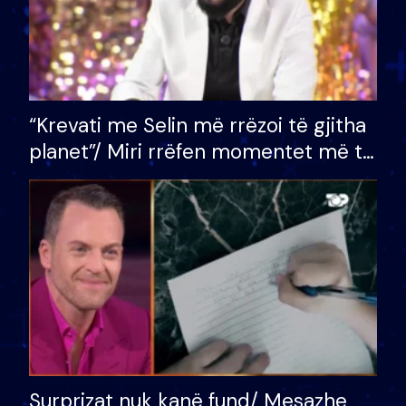
“Krevati me Selin më rrëzoi të gjitha
planet”/ Miri rrëfen momentet më të
bukura në shtëpinë e BB VIP: Do më
mungojë zilja e mëngjesit kur…
Surprizat nuk kanë fund/ Mesazhe