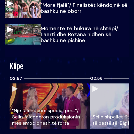
"Mora fjalë"/ Finalistët këndojnë së
bashku në oborr
Momente të bukura në shtëpi/
Laerti dhe Rozana hidhen së
bashku në pishinë
Klipe
02:57
02:56
"Një falenderim special për…"/
Selin falënderon produksionin
Selin shpallet fitu
mes emocionesh të forta
të pestë të ‘Big Br