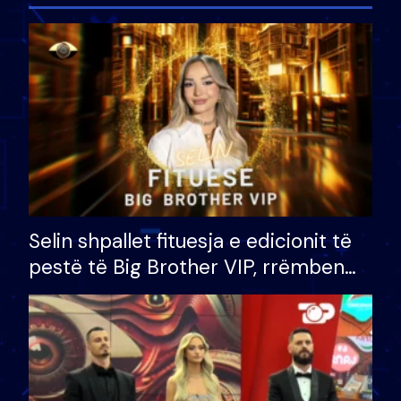
Selin shpallet fituesja e edicionit të
pestë të Big Brother VIP, rrëmben
çmimin e madh prej 100 mijë eurosh