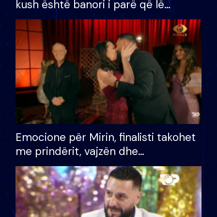
kush është banori i parë që lë
shtëpinë dhe humb mundësinë për
të fituar çmimin e madh
Emocione për Mirin, finalisti takohet
me prindërit, vajzën dhe
bashkëshorten: S’kemi ndonjë letër
divorci apo jo?