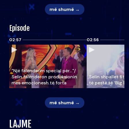
më shumë →
Episode
02:57
02:56
"Një falenderim special për…"/
Selin falënderon produksionin
Selin shpallet fitu
mes emocionesh të forta
të pestë të ‘Big Br
më shumë →
LAJME