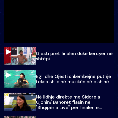
Gjesti pret finalen duke kërcyer në
shtëpi
Egli dhe Gjesti shkëmbejnë puthje
teksa shijojnë muzikën në pishinë
Në lidhje direkte me Sidorela
Gjonin/ Banorët flasin në
"Shqipëria Live" për finalen e
madhe