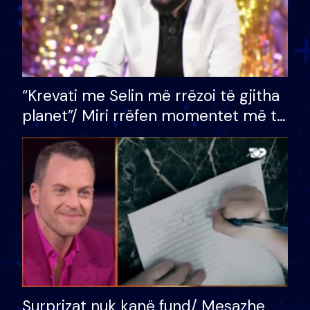
“Krevati me Selin më rrëzoi të gjitha
planet”/ Miri rrëfen momentet më të
bukura në shtëpinë e BB VIP: Do më
mungojë zilja e mëngjesit kur…
Surprizat nuk kanë fund/ Mesazhe