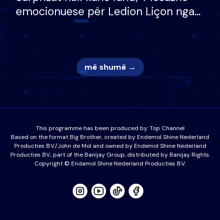
emocionuese për Ledion Liçon nga
nëna dhe fëmijët e tij, moderatori
nuk i mban dot lotët: Nuk meritoj…
më shumë →
This programme has been produced by:
Top Channel
Based on the format Big Brother, created by Endemol Shine Nederland
Producties B.V./John de Mol and owned by Endemol Shine Nederland
Producties BV., part of the Banijay Group, distributed by Banijay Rights.
Copyright © Endamol Shine Nederland Producties B.V.