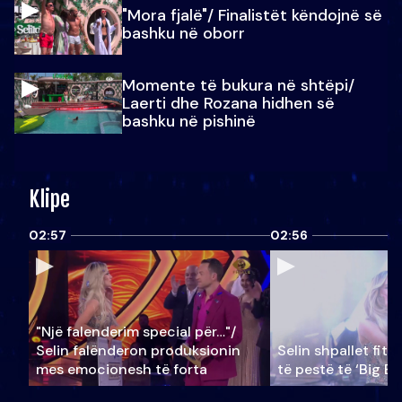
"Mora fjalë"/ Finalistët këndojnë së
bashku në oborr
Momente të bukura në shtëpi/
Laerti dhe Rozana hidhen së
bashku në pishinë
Klipe
02:57
02:56
"Një falenderim special për…"/
Selin falënderon produksionin
Selin shpallet fitu
mes emocionesh të forta
të pestë të ‘Big Br