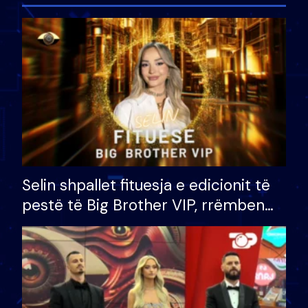
Selin shpallet fituesja e edicionit të
pestë të Big Brother VIP, rrëmben
çmimin e madh prej 100 mijë eurosh