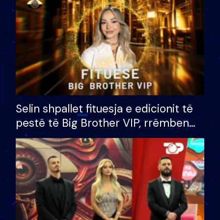
Selin shpallet fituesja e edicionit të
pestë të Big Brother VIP, rrëmben
çmimin e madh prej 100 mijë eurosh