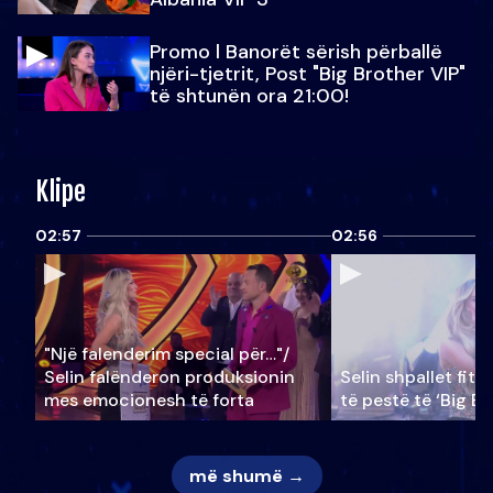
Promo l Banorët sërish përballë
njëri-tjetrit, Post "Big Brother VIP"
të shtunën ora 21:00!
Klipe
02:57
02:56
"Një falenderim special për…"/
Selin falënderon produksionin
Selin shpallet fitu
mes emocionesh të forta
të pestë të ‘Big Br
më shumë →