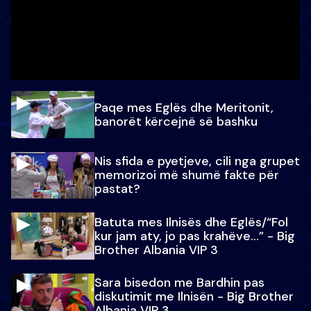
Paqe mes Eglës dhe Meritonit,
banorët kërcejnë së bashku
Nis sfida e pyetjeve, cili nga grupet
memorizoi më shumë fakte për
pastat?
Batuta mes Ilnisës dhe Eglës/“Fol
kur jam aty, jo pas krahëve…” - Big
Brother Albania VIP 3
Sara bisedon me Bardhin pas
diskutimit me Ilnisën - Big Brother
Albania VIP 3