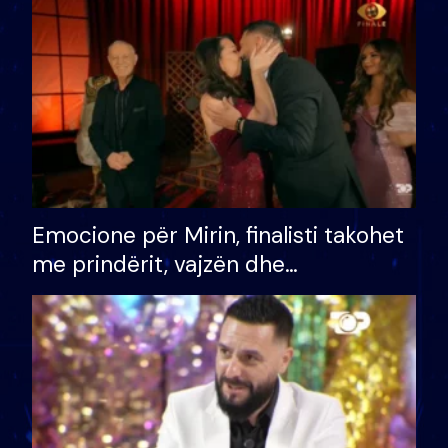
të fituar çmimin e madh
Emocione për Mirin, finalisti takohet
me prindërit, vajzën dhe
bashkëshorten: S’kemi ndonjë letër
divorci apo jo?