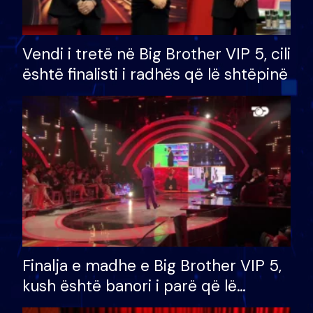
Vendi i tretë në Big Brother VIP 5, cili
është finalisti i radhës që lë shtëpinë
Finalja e madhe e Big Brother VIP 5,
kush është banori i parë që lë
shtëpinë dhe humb mundësinë për