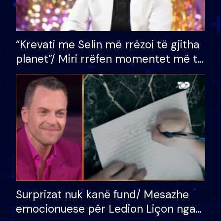
“Krevati me Selin më rrëzoi të gjitha
planet”/ Miri rrëfen momentet më të
bukura në shtëpinë e BB VIP: Do më
mungojë zilja e mëngjesit kur…
Surprizat nuk kanë fund/ Mesazhe
emocionuese për Ledion Liçon nga