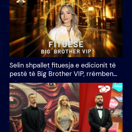
Selin shpallet fituesja e edicionit të
pestë të Big Brother VIP, rrëmben
çmimin e madh prej 100 mijë eurosh