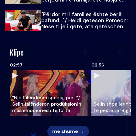
Julit…
"Përdorimi i familjes është bërë
pafund…"/ Heidi qetëson Romeon:
Nëse ti je i qetë, ata qetësohen
Klipe
02:57
02:56
"Një falenderim special për…"/
Selin falënderon produksionin
Selin shpallet fitu
mes emocionesh të forta
të pestë të ‘Big Br
më shumë →