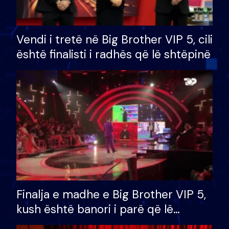
Vendi i tretë në Big Brother VIP 5, cili
është finalisti i radhës që lë shtëpinë
Finalja e madhe e Big Brother VIP 5,
kush është banori i parë që lë
shtëpinë dhe humb mundësinë për