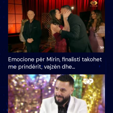
të fituar çmimin e madh
Emocione për Mirin, finalisti takohet
me prindërit, vajzën dhe
bashkëshorten: S’kemi ndonjë letër
divorci apo jo?