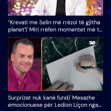
“Krevati me Selin më rrëzoi të gjitha
planet”/ Miri rrëfen momentet më të
bukura në shtëpinë e BB VIP: Do më
mungojë zilja e mëngjesit kur…
Surprizat nuk kanë fund/ Mesazhe
emocionuese për Ledion Liçon nga