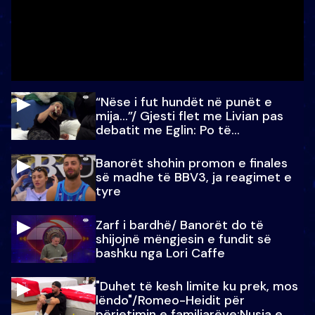
“Nëse i fut hundët në punët e
mija…”/ Gjesti flet me Livian pas
debatit me Eglin: Po të
paralajmëroj
Banorët shohin promon e finales
së madhe të BBV3, ja reagimet e
tyre
Zarf i bardhë/ Banorët do të
shijojnë mëngjesin e fundit së
bashku nga Lori Caffe
"Duhet të kesh limite ku prek, mos
lëndo"/Romeo-Heidit për
përjetimin e familjarëve:Nusja e