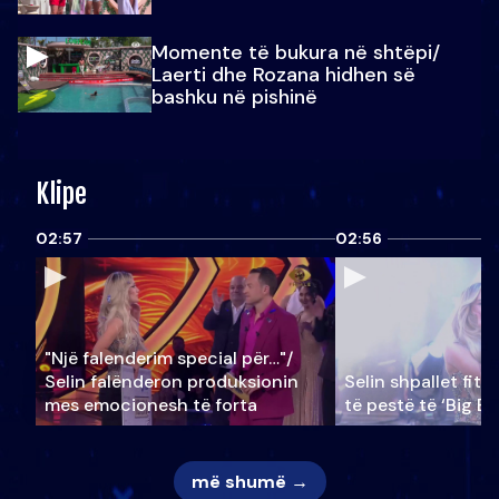
Momente të bukura në shtëpi/
Laerti dhe Rozana hidhen së
bashku në pishinë
Klipe
02:57
02:56
"Një falenderim special për…"/
Selin falënderon produksionin
Selin shpallet fitu
mes emocionesh të forta
të pestë të ‘Big Br
më shumë →