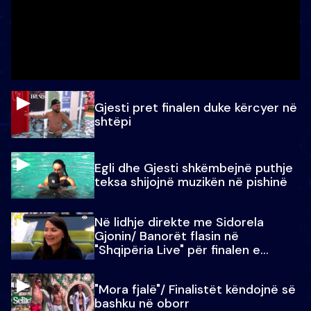
Gjesti pret finalen duke kërcyer në
shtëpi
Egli dhe Gjesti shkëmbejnë puthje
teksa shijojnë muzikën në pishinë
Në lidhje direkte me Sidorela
Gjonin/ Banorët flasin në
"Shqipëria Live" për finalen e
madhe
"Mora fjalë"/ Finalistët këndojnë së
bashku në oborr