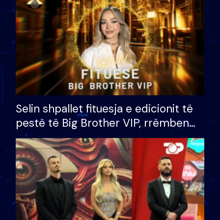
Selin shpallet fituesja e edicionit të
pestë të Big Brother VIP, rrëmben
çmimin e madh prej 100 mijë eurosh