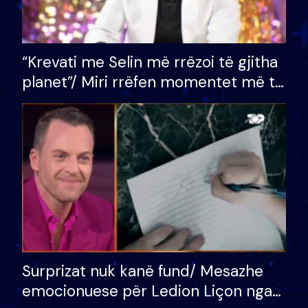
“Krevati me Selin më rrëzoi të gjitha
planet”/ Miri rrëfen momentet më të
bukura në shtëpinë e BB VIP: Do më
mungojë zilja e mëngjesit kur…
Surprizat nuk kanë fund/ Mesazhe
emocionuese për Ledion Liçon nga