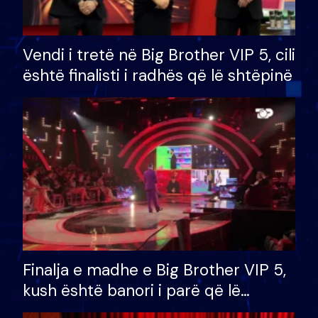
Vendi i tretë në Big Brother VIP 5, cili
është finalisti i radhës që lë shtëpinë
Finalja e madhe e Big Brother VIP 5,
kush është banori i parë që lë
shtëpinë dhe humb mundësinë për