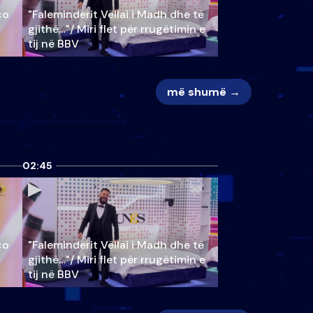
ço
"Faleminderit Vëllai i Madh dhe të
gjithë…"/ Miri flet për rrugëtimin e
tij në BBV
më shumë →
02:45
ço
"Faleminderit Vëllai i Madh dhe të
gjithë…"/ Miri flet për rrugëtimin e
tij në BBV