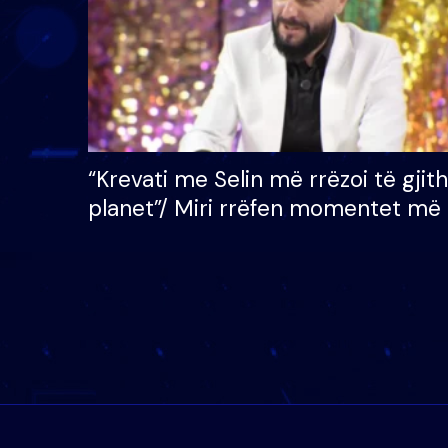
“Krevati me Selin më rrëzoi të gjit
planet”/ Miri rrëfen momentet më 
bukura në shtëpinë e BB VIP: Do 
mungojë zilja e mëngjesit kur…