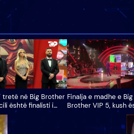
i tretë në Big Brother
Finalja e madhe e Big
cili është finalisti i
Brother VIP 5, kush ë
 që lë shtëpinë
banori i parë që lë sh
dhe humb mundësinë
të fituar çmimin e m