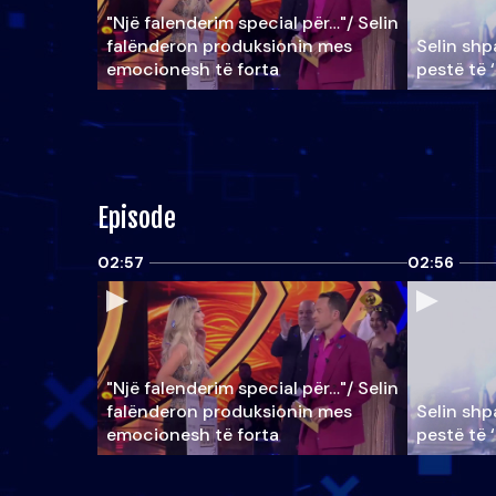
"Një falenderim special për…"/ Selin
falënderon produksionin mes
Selin shpa
emocionesh të forta
pestë të 
Episode
02:57
02:56
"Një falenderim special për…"/ Selin
falënderon produksionin mes
Selin shpa
emocionesh të forta
pestë të 