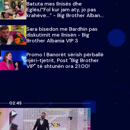
Batuta mes Ilnisës dhe
Eglës/“Fol kur jam aty, jo pas
krahëve…” - Big Brother Albania
VIP 3
Sara bisedon me Bardhin pas
diskutimit me Ilnisën - Big
Brother Albania VIP 3
Promo l Banorët sërish përballë
njëri-tjetrit, Post "Big Brother
VIP" të shtunën ora 21:00!
02:45