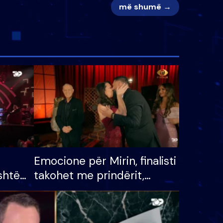
më shumë →
Emocione për Mirin, finalisti
shtë
takohet me prindërit,
tëpinë
vajzën dhe bashkëshorten:
 për
S’kemi ndonjë letër divorci
adh
apo jo?