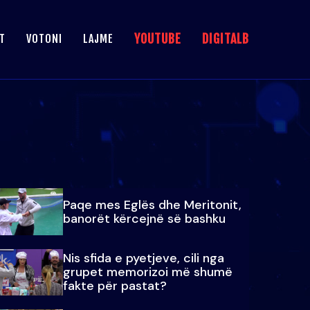
YOUTUBE
DIGITALB
T
VOTONI
LAJME
Paqe mes Eglës dhe Meritonit,
banorët kërcejnë së bashku
Nis sfida e pyetjeve, cili nga
grupet memorizoi më shumë
fakte për pastat?