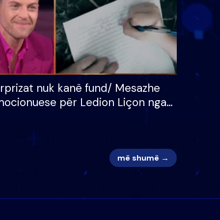
rprizat nuk kanë fund/ Mesazhe
ocionuese për Ledion Liçon nga
na dhe fëmijët e tij, moderatori
k i mban dot lotët: Nuk meritoj…
më shumë →