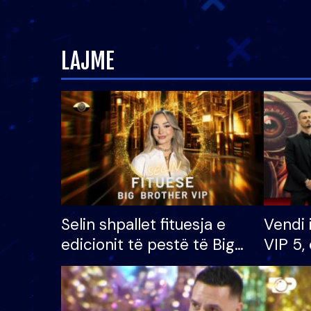
LAJME
Selin shpallet fituesja e
Vendi 
edicionit të pestë të Big
VIP 5, 
Brother VIP, rrëmben
radhës
çmimin e madh prej 100
mijë eurosh