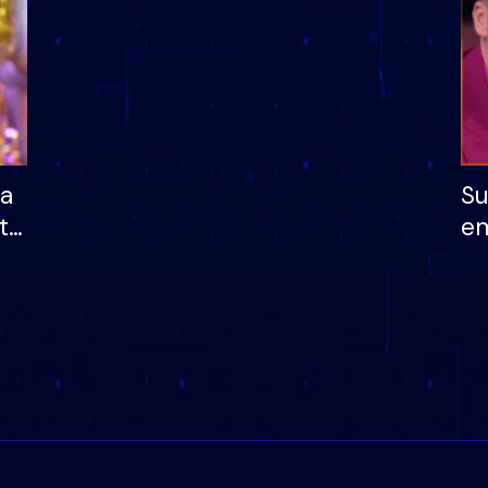
ha
Su
të
em
më
në
nu