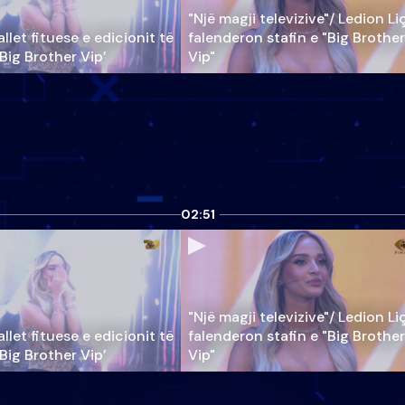
"Një magji televizive"/ Ledion Li
llet fituese e edicionit të
falenderon stafin e "Big Brother
‘Big Brother Vip’
Vip"
02:51
"Një magji televizive"/ Ledion Li
llet fituese e edicionit të
falenderon stafin e "Big Brother
‘Big Brother Vip’
Vip"