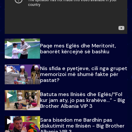
Paqe mes Eglës dhe Meritonit,
banorët kërcejnë së bashku
Nis sfida e pyetjeve, cili nga grupet
memorizoi më shumë fakte për
pastat?
Batuta mes Ilnisës dhe Eglës/“Fol
kur jam aty, jo pas krahëve…” - Big
Brother Albania VIP 3
Sara bisedon me Bardhin pas
diskutimit me Ilnisën - Big Brother
Albania VIP 3