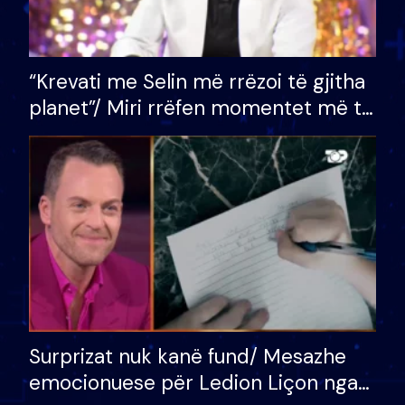
“Krevati me Selin më rrëzoi të gjitha
planet”/ Miri rrëfen momentet më të
bukura në shtëpinë e BB VIP: Do më
mungojë zilja e mëngjesit kur…
Surprizat nuk kanë fund/ Mesazhe
emocionuese për Ledion Liçon nga