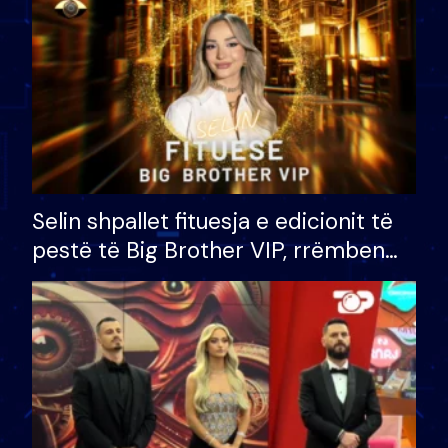
Selin shpallet fituesja e edicionit të
pestë të Big Brother VIP, rrëmben
çmimin e madh prej 100 mijë eurosh