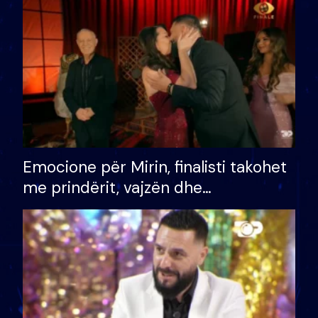
të fituar çmimin e madh
Emocione për Mirin, finalisti takohet
me prindërit, vajzën dhe
bashkëshorten: S’kemi ndonjë letër
divorci apo jo?