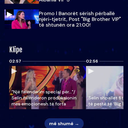
Promo l Banorët sërish përballë
njëri-tjetrit, Post "Big Brother VIP"
të shtunën ora 21:00!
Klipe
02:57
02:56
"Një falenderim special për…"/
Selin falënderon produksionin
Selin shpallet fitu
mes emocionesh të forta
të pestë të ‘Big Br
më shumë →