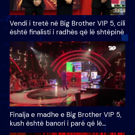
Vendi i tretë në Big Brother VIP 5, cili
është finalisti i radhës që lë shtëpinë
Finalja e madhe e Big Brother VIP 5,
kush është banori i parë që lë
shtëpinë dhe humb mundësinë për