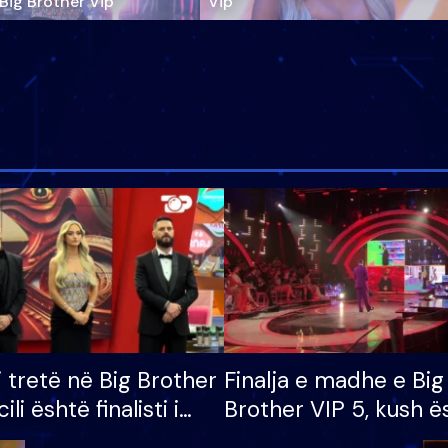
‘Big Brother Vip’
Vip"
i tretë në Big Brother
Finalja e madhe e Big
cili është finalisti i
Brother VIP 5, kush ë
 që lë shtëpinë
banori i parë që lë sh