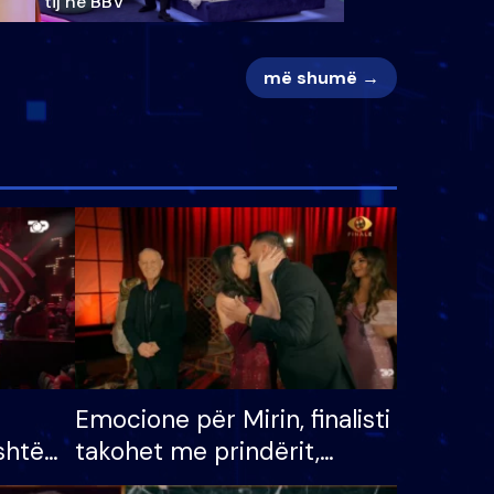
tij në BBV
më shumë →
Emocione për Mirin, finalisti
shtë
takohet me prindërit,
tëpinë
vajzën dhe bashkëshorten: