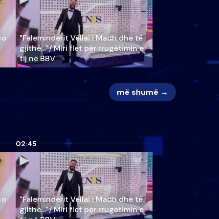
ço
"Faleminderit Vëllai i Madh dhe të
gjithë…"/ Miri flet për rrugëtimin e
tij në BBV
më shumë →
02:45
ço
"Faleminderit Vëllai i Madh dhe të
gjithë…"/ Miri flet për rrugëtimin e