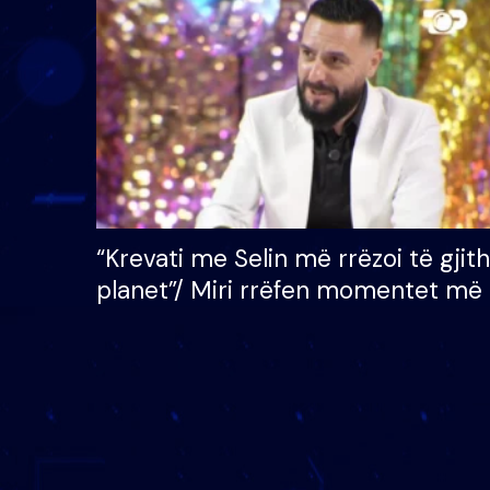
çmimin e madh prej 100
mijë eurosh
“Krevati me Selin më rrëzoi të gjit
planet”/ Miri rrëfen momentet më 
bukura në shtëpinë e BB VIP: Do 
mungojë zilja e mëngjesit kur…