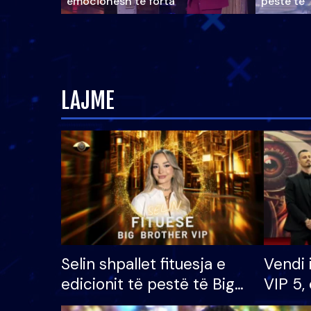
emocionesh të forta
pestë të 
LAJME
Selin shpallet fituesja e
Vendi 
edicionit të pestë të Big
VIP 5, 
Brother VIP, rrëmben
radhës