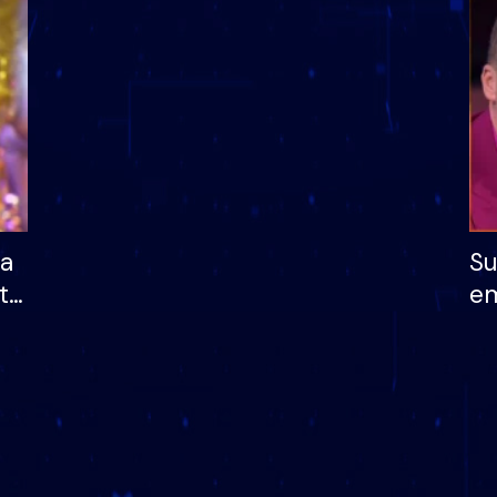
dhe humb mundësinë
të fituar çmimin e m
ha
Su
të
em
më
në
nu