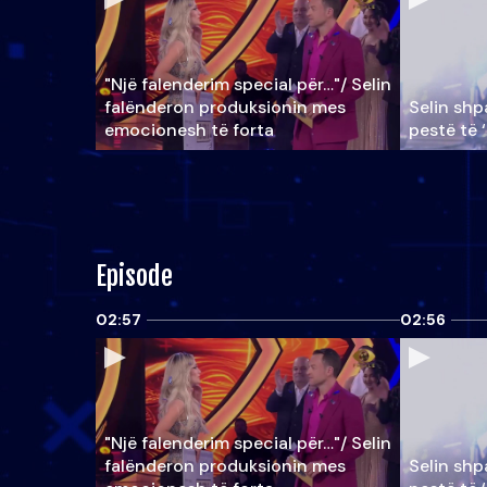
"Një falenderim special për…"/ Selin
falënderon produksionin mes
Selin shpa
emocionesh të forta
pestë të 
Episode
02:57
02:56
"Një falenderim special për…"/ Selin
falënderon produksionin mes
Selin shpa