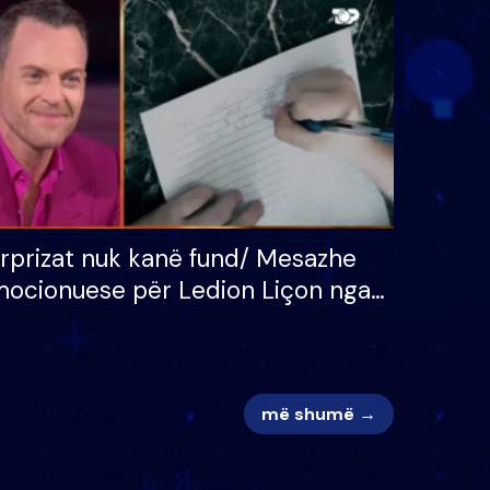
 për
S’kemi ndonjë letër divorci
adh
apo jo?
rprizat nuk kanë fund/ Mesazhe
ocionuese për Ledion Liçon nga
na dhe fëmijët e tij, moderatori
k i mban dot lotët: Nuk meritoj…
më shumë →