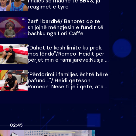
finales së madhe të BBV3, ja
reagimet e tyre
Zarf i bardhë/ Banorët do të
shijojnë mëngjesin e fundit së
bashku nga Lori Caffe
"Duhet të kesh limite ku prek,
mos lëndo"/Romeo-Heidit për
përjetimin e familjarëve:Nusja e
Julit…
"Përdorimi i familjes është bërë
pafund…"/ Heidi qetëson
Romeon: Nëse ti je i qetë, ata
qetësohen
02:45