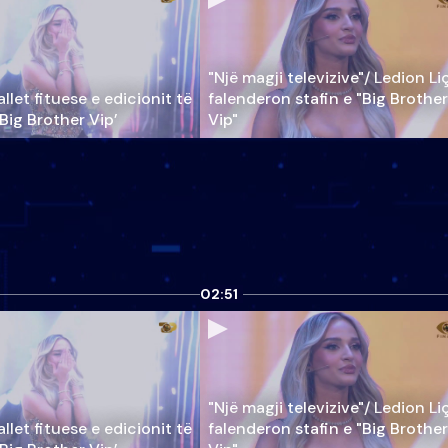
"Një magji televizive"/ Ledion Li
llet fituese e edicionit të
falenderon stafin e "Big Brother
‘Big Brother Vip’
Vip"
02:51
"Një magji televizive"/ Ledion Li
llet fituese e edicionit të
falenderon stafin e "Big Brother