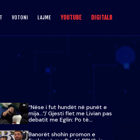
YOUTUBE
DIGITALB
T
VOTONI
LAJME
“Nëse i fut hundët në punët e
mija…”/ Gjesti flet me Livian pas
debatit me Eglin: Po të
paralajmëroj
Banorët shohin promon e