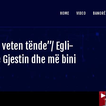
HOME
VIDEO
BANORË
veten tënde”/ Egli-
e Gjestin dhe më bini