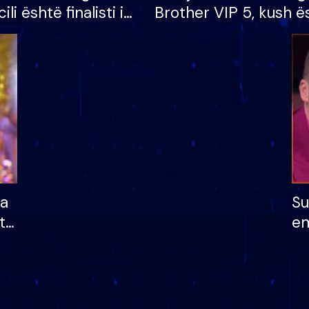
cili është finalisti i
Brother VIP 5, kush ë
 që lë shtëpinë
banori i parë që lë sh
dhe humb mundësinë
të fituar çmimin e m
ha
Su
të
em
më
në
nu