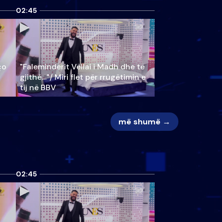
02:45
ço
"Faleminderit Vëllai i Madh dhe të
gjithë…"/ Miri flet për rrugëtimin e
tij në BBV
më shumë →
02:45