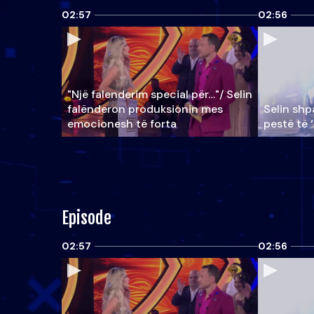
02:57
02:56
"Një falenderim special për…"/ Selin
falënderon produksionin mes
Selin shpa
emocionesh të forta
pestë të 
Episode
02:57
02:56