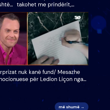
shtë
takohet me prindërit,
tëpinë
vajzën dhe bashkëshorten:
 për
S’kemi ndonjë letër divorci
adh
apo jo?
rprizat nuk kanë fund/ Mesazhe
ocionuese për Ledion Liçon nga
na dhe fëmijët e tij, moderatori
k i mban dot lotët: Nuk meritoj…
më shumë →