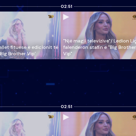
02:51
"Një magji televizive"/ Ledion Li
llet fituese e edicionit të
falenderon stafin e "Big Brother
‘Big Brother Vip’
Vip"
02:51