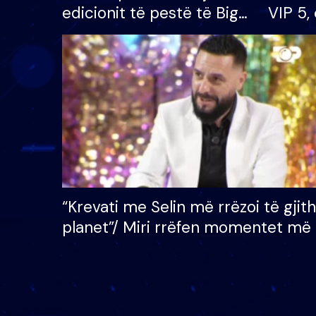
edicionit të pestë të Big
VIP 5, 
Brother VIP, rrëmben
radhës
çmimin e madh prej 100
mijë eurosh
“Krevati me Selin më rrëzoi të gjit
planet”/ Miri rrëfen momentet më 
bukura në shtëpinë e BB VIP: Do 
mungojë zilja e mëngjesit kur…