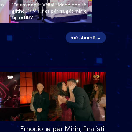
ço
"Faleminderit Vëllai i Madh dhe të
gjithë…"/ Miri flet për rrugëtimin e
tij në BBV
më shumë →
Emocione për Mirin, finalisti