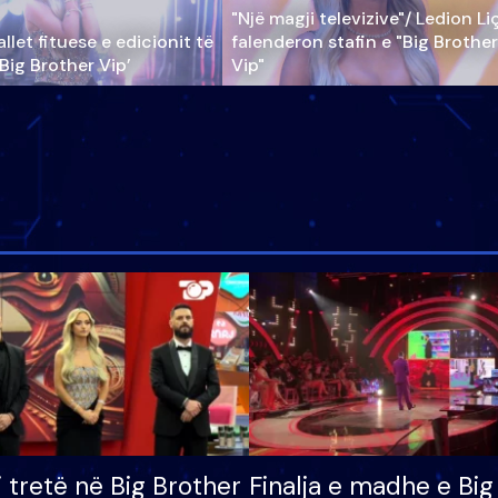
"Një magji televizive"/ Ledion Li
llet fituese e edicionit të
falenderon stafin e "Big Brother
‘Big Brother Vip’
Vip"
i tretë në Big Brother
Finalja e madhe e Big