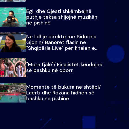
Egli dhe Gjesti shkëmbejnë
puthje teksa shijojnë muzikën
në pishinë
Në lidhje direkte me Sidorela
Gjonin/ Banorët flasin në
"Shqipëria Live" për finalen e
madhe
"Mora fjalë"/ Finalistët këndojnë
së bashku në oborr
Momente të bukura në shtëpi/
Laerti dhe Rozana hidhen së
bashku në pishinë