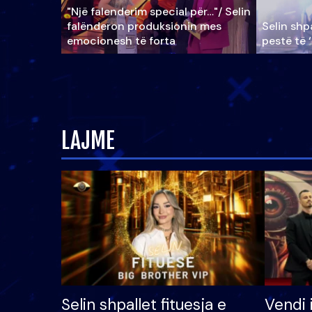
"Një falenderim special për…"/ Selin
falënderon produksionin mes
Selin shpa
emocionesh të forta
pestë të 
LAJME
Selin shpallet fituesja e
Vendi 