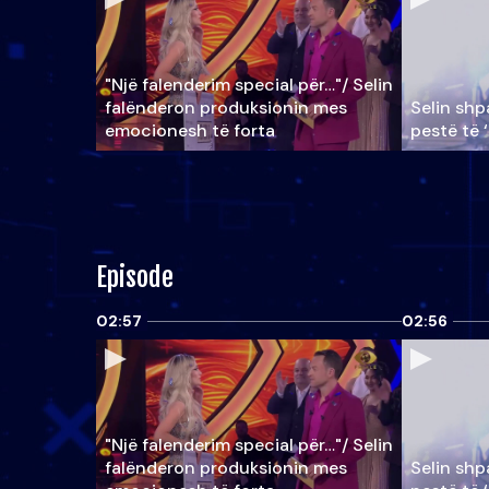
"Një falenderim special për…"/ Selin
falënderon produksionin mes
Selin shpa
emocionesh të forta
pestë të 
Episode
02:57
02:56
"Një falenderim special për…"/ Selin
falënderon produksionin mes
Selin shpa