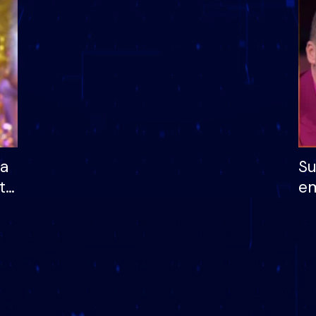
dhe humb mundësinë
të fituar çmimin e m
ha
Su
të
em
më
në
nu