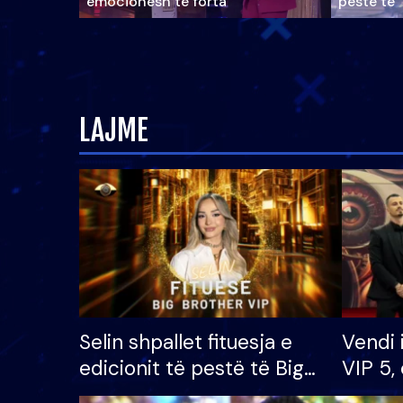
emocionesh të forta
pestë të 
LAJME
Selin shpallet fituesja e
Vendi 
edicionit të pestë të Big
VIP 5, 
Brother VIP, rrëmben
radhës