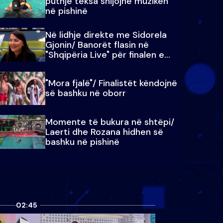
puthje teksa shijojnë muzikën
në pishinë
Në lidhje direkte me Sidorela
Gjonin/ Banorët flasin në
"Shqipëria Live" për finalen e
madhe
"Mora fjalë"/ Finalistët këndojnë
së bashku në oborr
Momente të bukura në shtëpi/
Laerti dhe Rozana hidhen së
bashku në pishinë
02:45