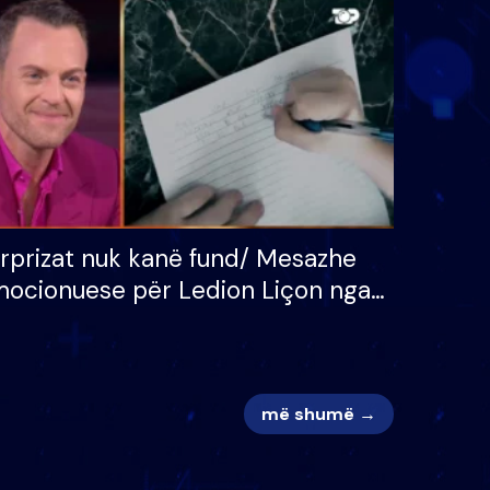
 për
S’kemi ndonjë letër divorci
adh
apo jo?
rprizat nuk kanë fund/ Mesazhe
ocionuese për Ledion Liçon nga
na dhe fëmijët e tij, moderatori
k i mban dot lotët: Nuk meritoj…
më shumë →