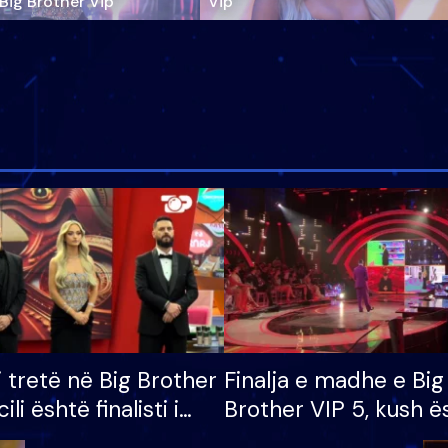
‘Big Brother Vip’
Vip"
i tretë në Big Brother
Finalja e madhe e Big
cili është finalisti i
Brother VIP 5, kush ë
 që lë shtëpinë
banori i parë që lë sh