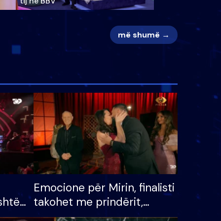
tij në BBV
më shumë →
Emocione për Mirin, finalisti
shtë
takohet me prindërit,
tëpinë
vajzën dhe bashkëshorten: