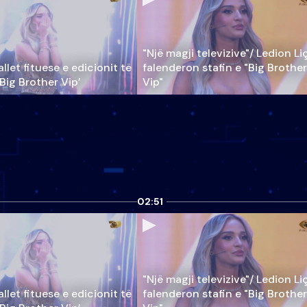
"Një magji televizive"/ Ledion Li
llet fituese e edicionit të
falenderon stafin e "Big Brother
‘Big Brother Vip’
Vip"
02:51
"Një magji televizive"/ Ledion Li
llet fituese e edicionit të
falenderon stafin e "Big Brother