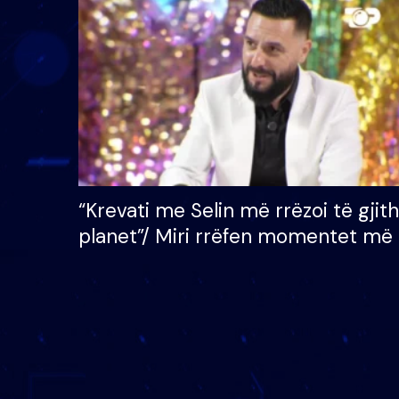
çmimin e madh prej 100
mijë eurosh
“Krevati me Selin më rrëzoi të gjit
planet”/ Miri rrëfen momentet më 
bukura në shtëpinë e BB VIP: Do 
mungojë zilja e mëngjesit kur…