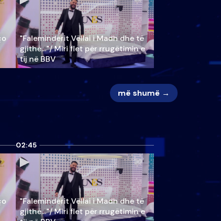
ço
"Faleminderit Vëllai i Madh dhe të
gjithë…"/ Miri flet për rrugëtimin e
tij në BBV
më shumë →
02:45
ço
"Faleminderit Vëllai i Madh dhe të
gjithë…"/ Miri flet për rrugëtimin e