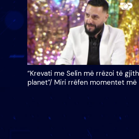
çmimin e madh prej 100
mijë eurosh
“Krevati me Selin më rrëzoi të gjit
planet”/ Miri rrëfen momentet më 
bukura në shtëpinë e BB VIP: Do 
mungojë zilja e mëngjesit kur…