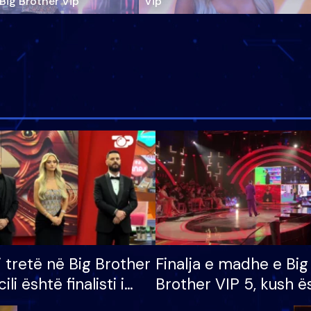
‘Big Brother Vip’
Vip"
i tretë në Big Brother
Finalja e madhe e Big
cili është finalisti i
Brother VIP 5, kush ë
 që lë shtëpinë
banori i parë që lë sh