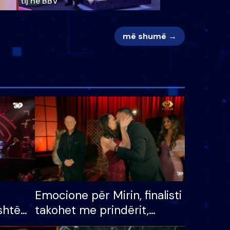
tij në BBV
më shumë →
Emocione për Mirin, finalisti
shtë
takohet me prindërit,
tëpinë
vajzën dhe bashkëshorten: