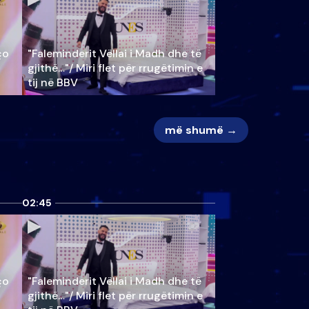
ço
"Faleminderit Vëllai i Madh dhe të
gjithë…"/ Miri flet për rrugëtimin e
tij në BBV
më shumë →
02:45
ço
"Faleminderit Vëllai i Madh dhe të
gjithë…"/ Miri flet për rrugëtimin e