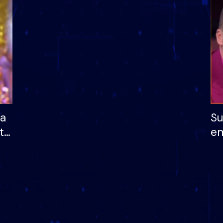
dhe humb mundësinë
të fituar çmimin e m
ha
Su
të
em
më
në
nu