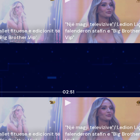
"Një magji televizive"/ Ledion Li
llet fituese e edicionit të
falenderon stafin e "Big Brother
‘Big Brother Vip’
Vip"
02:51
"Një magji televizive"/ Ledion Li
llet fituese e edicionit të
falenderon stafin e "Big Brother