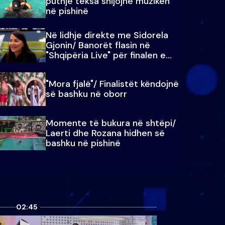
puthje teksa shijojnë muzikën
në pishinë
Në lidhje direkte me Sidorela
Gjonin/ Banorët flasin në
"Shqipëria Live" për finalen e
madhe
"Mora fjalë"/ Finalistët këndojnë
së bashku në oborr
Momente të bukura në shtëpi/
Laerti dhe Rozana hidhen së
bashku në pishinë
02:45