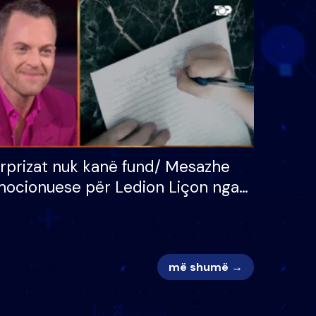
 për
S’kemi ndonjë letër divorci
adh
apo jo?
rprizat nuk kanë fund/ Mesazhe
ocionuese për Ledion Liçon nga
na dhe fëmijët e tij, moderatori
k i mban dot lotët: Nuk meritoj…
më shumë →