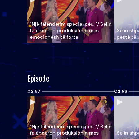
"Një falenderim special për…"/ Selin
falënderon produksionin mes
Selin shpa
emocionesh të forta
pestë të 
Episode
02:57
02:56
"Një falenderim special për…"/ Selin
falënderon produksionin mes
Selin shpa