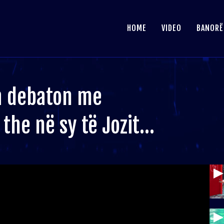
HOME
VIDEO
BANORË
sa debaton me
the në sy të Jozit…