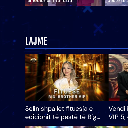
emocionesh të forta
pestë të 
LAJME
Selin shpallet fituesja e
Vendi 
edicionit të pestë të Big
VIP 5, 
Brother VIP, rrëmben
radhës