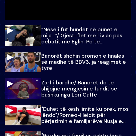
“Nëse i fut hundët në punët e
mija…”/ Gjesti flet me Livian pas
debatit me Eglin: Po të
paralajmëroj
Banorët shohin promon e finales
së madhe të BBV3, ja reagimet e
tyre
Zarf i bardhë/ Banorët do të
shijojnë mëngjesin e fundit së
bashku nga Lori Caffe
"Duhet të kesh limite ku prek, mos
lëndo"/Romeo-Heidit për
përjetimin e familjarëve:Nusja e
Julit…
"Përdorimi i familjes është bërë