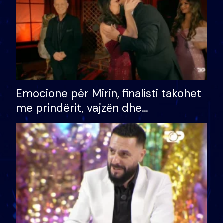
Emocione për Mirin, finalisti takohet
me prindërit, vajzën dhe
bashkëshorten: S’kemi ndonjë letër
divorci apo jo?