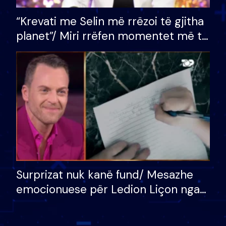
“Krevati me Selin më rrëzoi të gjitha
planet”/ Miri rrëfen momentet më të
bukura në shtëpinë e BB VIP: Do më
mungojë zilja e mëngjesit kur…
Surprizat nuk kanë fund/ Mesazhe
emocionuese për Ledion Liçon nga
nëna dhe fëmijët e tij, moderatori
nuk i mban dot lotët: Nuk meritoj…