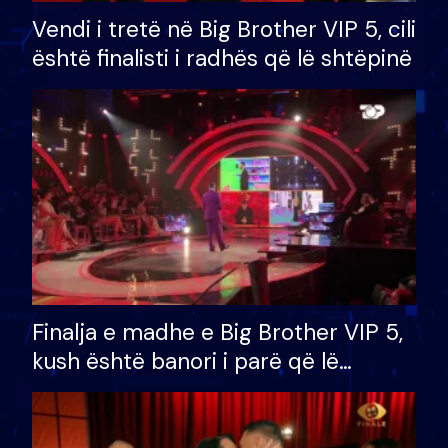
Vendi i tretë në Big Brother VIP 5, cili
është finalisti i radhës që lë shtëpinë
Finalja e madhe e Big Brother VIP 5,
kush është banori i parë që lë
shtëpinë dhe humb mundësinë për
të fituar çmimin e madh