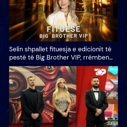
Selin shpallet fituesja e edicionit të
pestë të Big Brother VIP, rrëmben
çmimin e madh prej 100 mijë eurosh