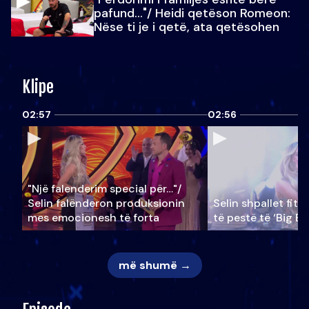
pafund…"/ Heidi qetëson Romeon:
Nëse ti je i qetë, ata qetësohen
Klipe
02:57
02:56
"Një falenderim special për…"/
Selin falënderon produksionin
Selin shpallet fitu
mes emocionesh të forta
të pestë të ‘Big Br
më shumë →