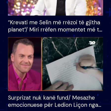
“Krevati me Selin më rrëzoi të gjitha
planet”/ Miri rrëfen momentet më të
bukura në shtëpinë e BB VIP: Do më
mungojë zilja e mëngjesit kur…
Surprizat nuk kanë fund/ Mesazhe
emocionuese për Ledion Liçon nga