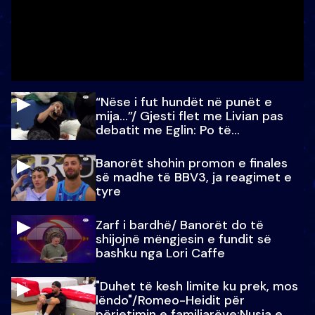
“Nëse i fut hundët në punët e
mija…”/ Gjesti flet me Livian pas
debatit me Eglin: Po të
paralajmëroj
Banorët shohin promon e finales
së madhe të BBV3, ja reagimet e
tyre
Zarf i bardhë/ Banorët do të
shijojnë mëngjesin e fundit së
bashku nga Lori Caffe
"Duhet të kesh limite ku prek, mos
lëndo"/Romeo-Heidit për
përjetimin e familjarëve:Nusja e