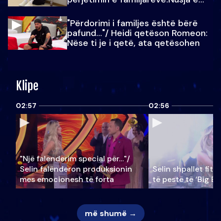
Julit…
"Përdorimi i familjes është bërë
pafund…"/ Heidi qetëson Romeon:
Nëse ti je i qetë, ata qetësohen
Klipe
02:57
02:56
"Një falenderim special për…"/
Selin falënderon produksionin
Selin shpallet fitu
mes emocionesh të forta
të pestë të ‘Big Br
më shumë →