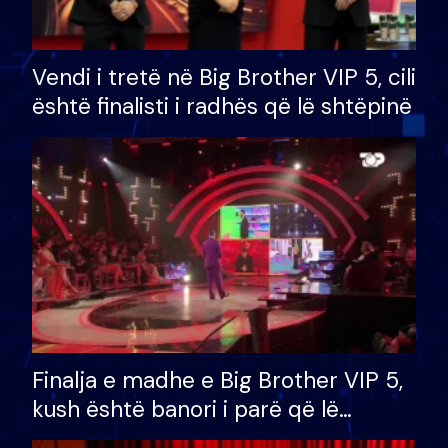
Vendi i tretë në Big Brother VIP 5, cili
është finalisti i radhës që lë shtëpinë
Finalja e madhe e Big Brother VIP 5,
kush është banori i parë që lë
shtëpinë dhe humb mundësinë për