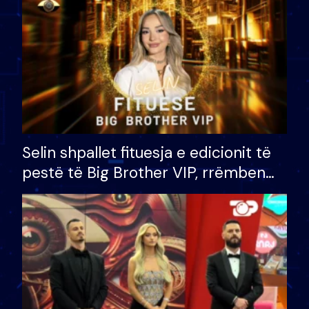
Selin shpallet fituesja e edicionit të
pestë të Big Brother VIP, rrëmben
çmimin e madh prej 100 mijë eurosh