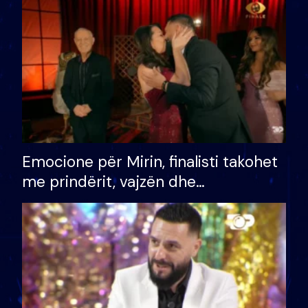
të fituar çmimin e madh
Emocione për Mirin, finalisti takohet
me prindërit, vajzën dhe
bashkëshorten: S’kemi ndonjë letër
divorci apo jo?