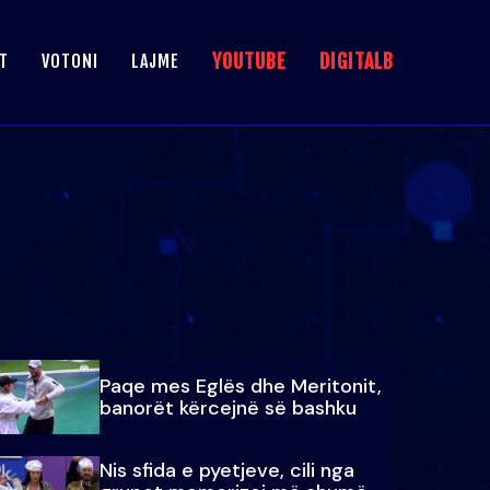
YOUTUBE
DIGITALB
T
VOTONI
LAJME
Paqe mes Eglës dhe Meritonit,
banorët kërcejnë së bashku
Nis sfida e pyetjeve, cili nga