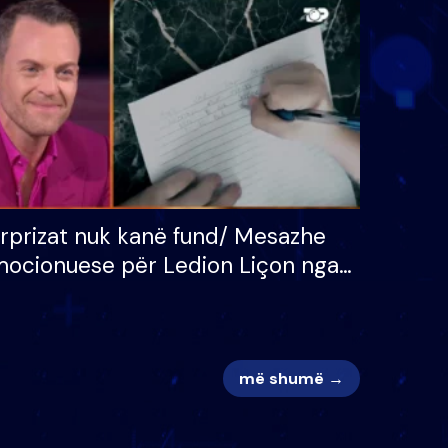
 për
S’kemi ndonjë letër divorci
adh
apo jo?
rprizat nuk kanë fund/ Mesazhe
ocionuese për Ledion Liçon nga
na dhe fëmijët e tij, moderatori
k i mban dot lotët: Nuk meritoj…
më shumë →