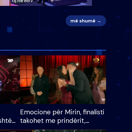
tij në BBV
më shumë →
Emocione për Mirin, finalisti
shtë
takohet me prindërit,
tëpinë
vajzën dhe bashkëshorten: