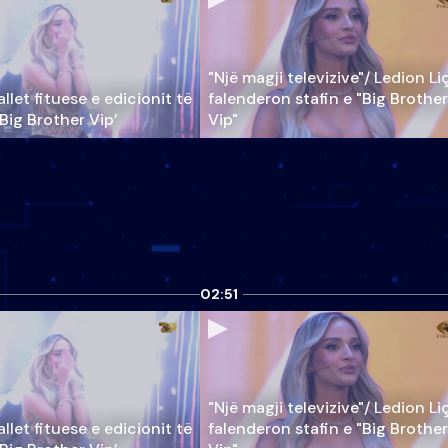
"Një magji televizive"/ Ledion Li
llet fituese e edicionit të
falenderon stafin e "Big Brother
‘Big Brother Vip’
Vip"
02:51
"Një magji televizive"/ Ledion Li
llet fituese e edicionit të
falenderon stafin e "Big Brother