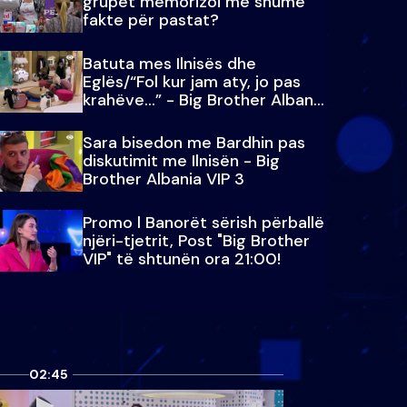
grupet memorizoi më shumë
fakte për pastat?
Batuta mes Ilnisës dhe
Eglës/“Fol kur jam aty, jo pas
krahëve…” - Big Brother Albania
VIP 3
Sara bisedon me Bardhin pas
diskutimit me Ilnisën - Big
Brother Albania VIP 3
Promo l Banorët sërish përballë
njëri-tjetrit, Post "Big Brother
VIP" të shtunën ora 21:00!
02:45