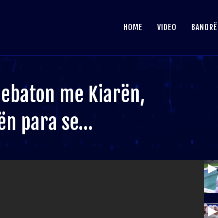
HOME
VIDEO
BANORË
debaton me Kiarën,
jën para se…