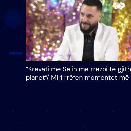
çmimin e madh prej 100
mijë eurosh
“Krevati me Selin më rrëzoi të gjit
planet”/ Miri rrëfen momentet më 
bukura në shtëpinë e BB VIP: Do 
mungojë zilja e mëngjesit kur…