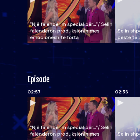
"Një falenderim special për…"/ Selin
falënderon produksionin mes
Selin shpa
emocionesh të forta
pestë të 
Episode
02:57
02:56
"Një falenderim special për…"/ Selin
falënderon produksionin mes
Selin shpa