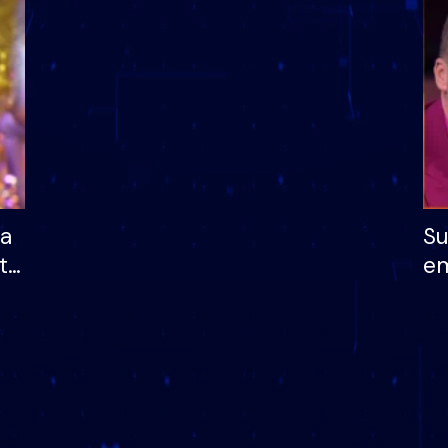
dhe humb mundësinë
të fituar çmimin e m
ha
Su
të
em
më
në
nu