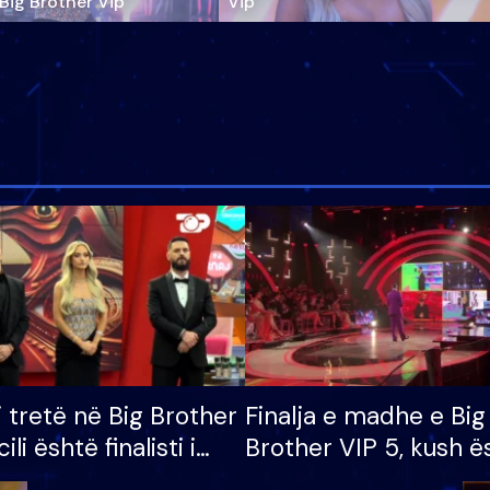
‘Big Brother Vip’
Vip"
i tretë në Big Brother
Finalja e madhe e Big
cili është finalisti i
Brother VIP 5, kush ë
 që lë shtëpinë
banori i parë që lë sh