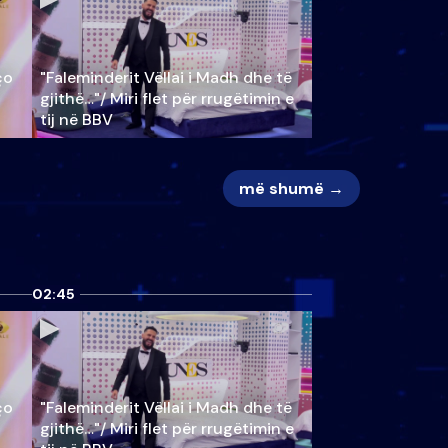
ço
"Faleminderit Vëllai i Madh dhe të
gjithë…"/ Miri flet për rrugëtimin e
tij në BBV
më shumë →
02:45
ço
"Faleminderit Vëllai i Madh dhe të
gjithë…"/ Miri flet për rrugëtimin e