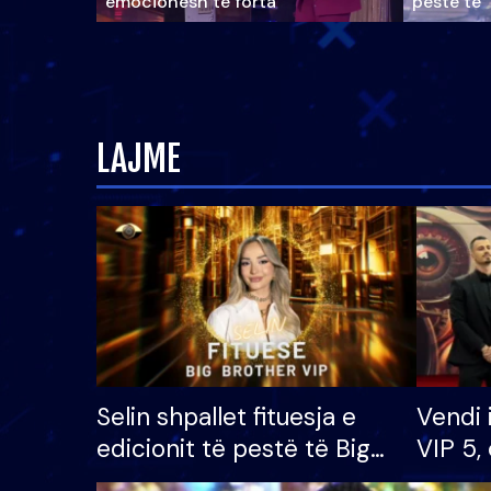
emocionesh të forta
pestë të 
LAJME
Selin shpallet fituesja e
Vendi 
edicionit të pestë të Big
VIP 5, 
Brother VIP, rrëmben
radhës