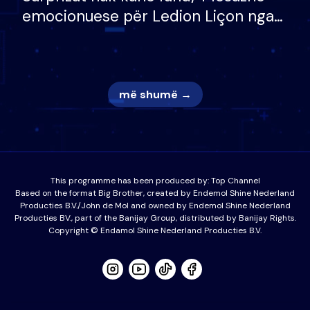
emocionuese për Ledion Liçon nga
nëna dhe fëmijët e tij, moderatori
nuk i mban dot lotët: Nuk meritoj…
më shumë →
This programme has been produced by:
Top Channel
Based on the format Big Brother, created by Endemol Shine Nederland
Producties B.V./John de Mol and owned by Endemol Shine Nederland
Producties BV., part of the Banijay Group, distributed by Banijay Rights.
Copyright © Endamol Shine Nederland Producties B.V.