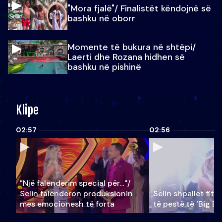
"Mora fjalë"/ Finalistët këndojnë së
bashku në oborr
Momente të bukura në shtëpi/
Laerti dhe Rozana hidhen së
bashku në pishinë
Klipe
02:57
02:56
"Një falenderim special për…"/
Selin falënderon produksionin
Selin shpallet fitu
mes emocionesh të forta
të pestë të ‘Big Br