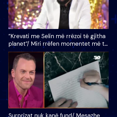
“Krevati me Selin më rrëzoi të gjitha
planet”/ Miri rrëfen momentet më të
bukura në shtëpinë e BB VIP: Do më
mungojë zilja e mëngjesit kur…
Surprizat nuk kanë fund/ Mesazhe