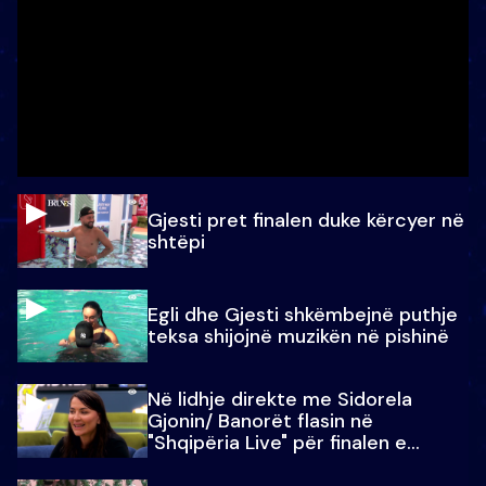
Gjesti pret finalen duke kërcyer në
shtëpi
Egli dhe Gjesti shkëmbejnë puthje
teksa shijojnë muzikën në pishinë
Në lidhje direkte me Sidorela
Gjonin/ Banorët flasin në
"Shqipëria Live" për finalen e
madhe