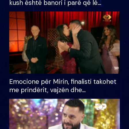
kush është banori i parë që lë
shtëpinë dhe humb mundësinë për
të fituar çmimin e madh
Emocione për Mirin, finalisti takohet
me prindërit, vajzën dhe
bashkëshorten: S’kemi ndonjë letër
divorci apo jo?