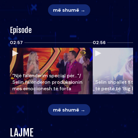
më shumë →
Episode
02:57
02:56
"Një falenderim special për…"/
Selin falënderon produksionin
Selin shpallet fitu
mes emocionesh të forta
të pestë të ‘Big Br
më shumë →
LAJME