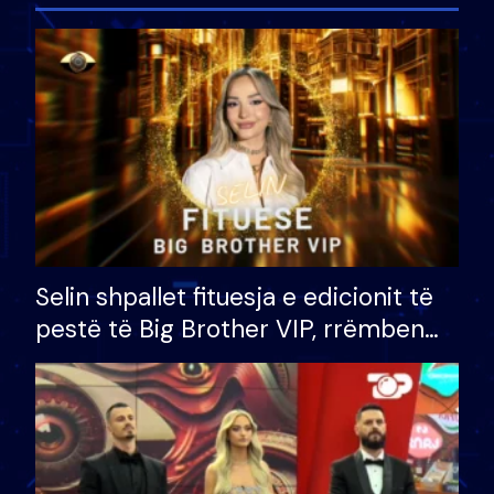
Selin shpallet fituesja e edicionit të
pestë të Big Brother VIP, rrëmben
çmimin e madh prej 100 mijë eurosh