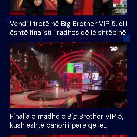
Vendi i tretë në Big Brother VIP 5, cili
është finalisti i radhës që lë shtëpinë
Finalja e madhe e Big Brother VIP 5,
kush është banori i parë që lë
shtëpinë dhe humb mundësinë për