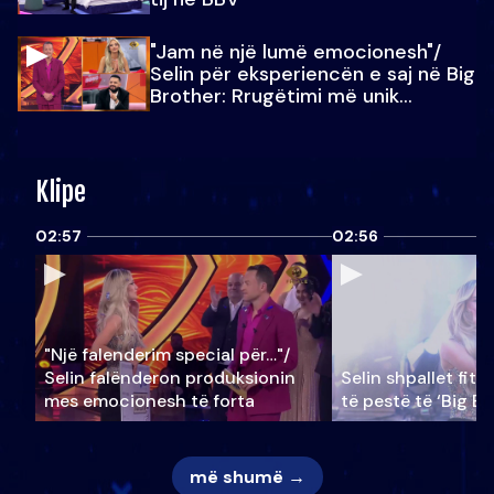
"Jam në një lumë emocionesh"/
Selin për eksperiencën e saj në Big
Brother: Rrugëtimi më unik…
Klipe
02:57
02:56
"Një falenderim special për…"/
Selin falënderon produksionin
Selin shpallet fitu
mes emocionesh të forta
të pestë të ‘Big Br
më shumë →