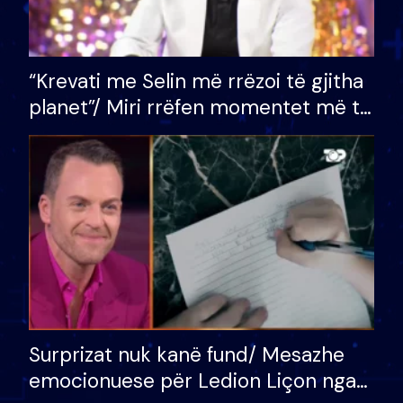
“Krevati me Selin më rrëzoi të gjitha
planet”/ Miri rrëfen momentet më të
bukura në shtëpinë e BB VIP: Do më
mungojë zilja e mëngjesit kur…
Surprizat nuk kanë fund/ Mesazhe
emocionuese për Ledion Liçon nga