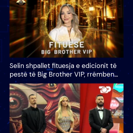
Selin shpallet fituesja e edicionit të
pestë të Big Brother VIP, rrëmben
çmimin e madh prej 100 mijë eurosh