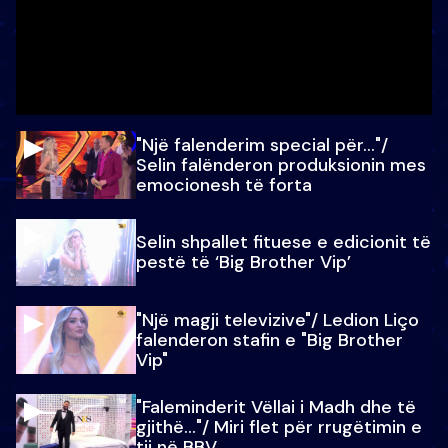
"Një falenderim special për…"/
Selin falënderon produksionin mes
emocionesh të forta
Selin shpallet fituese e edicionit të
pestë të ‘Big Brother Vip’
"Një magji televizive"/ Ledion Liço
falenderon stafin e "Big Brother
Vip"
"Faleminderit Vëllai i Madh dhe të
gjithë…"/ Miri flet për rrugëtimin e
tij në BBV