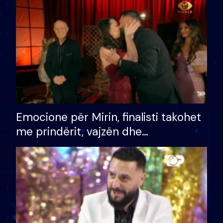
të fituar çmimin e madh
Emocione për Mirin, finalisti takohet
me prindërit, vajzën dhe
bashkëshorten: S’kemi ndonjë letër
divorci apo jo?