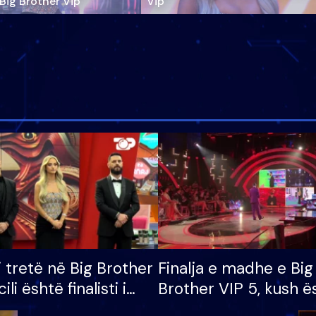
‘Big Brother Vip’
Vip"
i tretë në Big Brother
Finalja e madhe e Big
cili është finalisti i
Brother VIP 5, kush ë
 që lë shtëpinë
banori i parë që lë sh