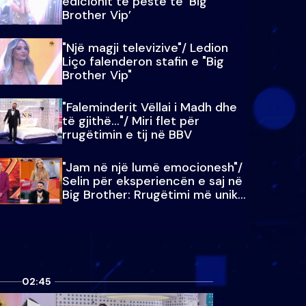
edicionit të pestë të ‘Big
Brother Vip’
"Një magji televizive"/ Ledion
Liço falenderon stafin e "Big
Brother Vip"
"Faleminderit Vëllai i Madh dhe
të gjithë…"/ Miri flet për
rrugëtimin e tij në BBV
"Jam në një lumë emocionesh"/
Selin për eksperiencën e saj në
Big Brother: Rrugëtimi më unik…
02:45