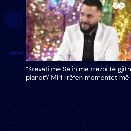
çmimin e madh prej 100
mijë eurosh
“Krevati me Selin më rrëzoi të gjit
planet”/ Miri rrëfen momentet më 
bukura në shtëpinë e BB VIP: Do 
mungojë zilja e mëngjesit kur…