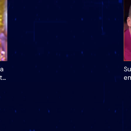
dhe humb mundësinë
të fituar çmimin e m
ha
Su
të
em
më
në
nu