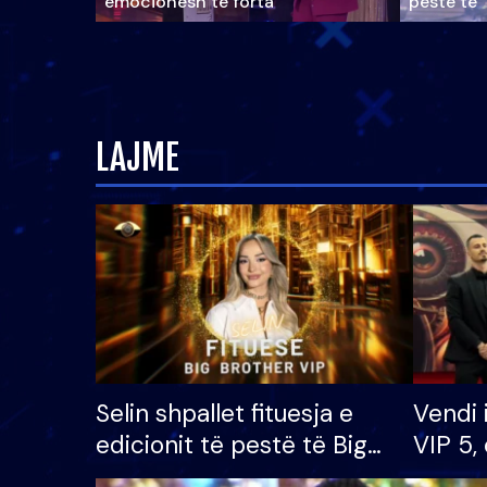
emocionesh të forta
pestë të 
LAJME
Selin shpallet fituesja e
Vendi 
edicionit të pestë të Big
VIP 5, 
Brother VIP, rrëmben
radhës