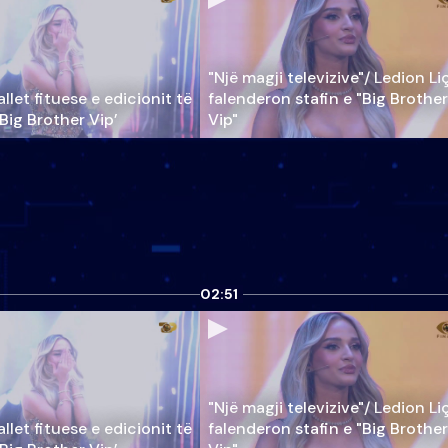
"Një magji televizive"/ Ledion Li
llet fituese e edicionit të
falenderon stafin e "Big Brother
‘Big Brother Vip’
Vip"
02:51
"Një magji televizive"/ Ledion Li
llet fituese e edicionit të
falenderon stafin e "Big Brother