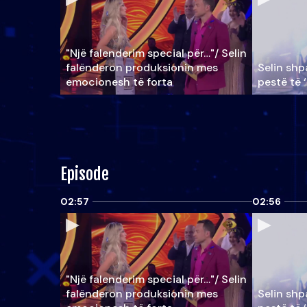
"Një falenderim special për…"/ Selin
falënderon produksionin mes
Selin shpa
emocionesh të forta
pestë të 
Episode
02:57
02:56
"Një falenderim special për…"/ Selin
falënderon produksionin mes
Selin shpa