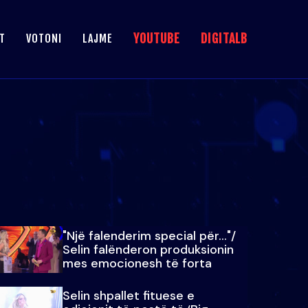
YOUTUBE
DIGITALB
T
VOTONI
LAJME
"Një falenderim special për…"/
Selin falënderon produksionin
mes emocionesh të forta
Selin shpallet fituese e