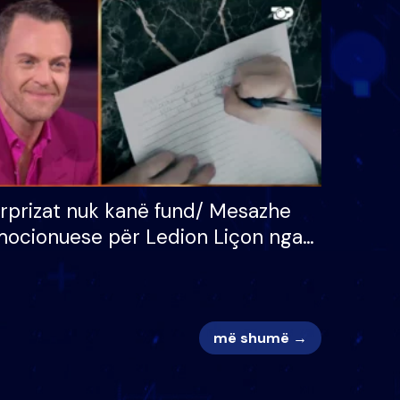
 për
S’kemi ndonjë letër divorci
adh
apo jo?
rprizat nuk kanë fund/ Mesazhe
ocionuese për Ledion Liçon nga
na dhe fëmijët e tij, moderatori
k i mban dot lotët: Nuk meritoj…
më shumë →