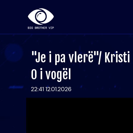
"Je i pa vlerë"/ Kris
O i vogël
22:41 12.01.2026