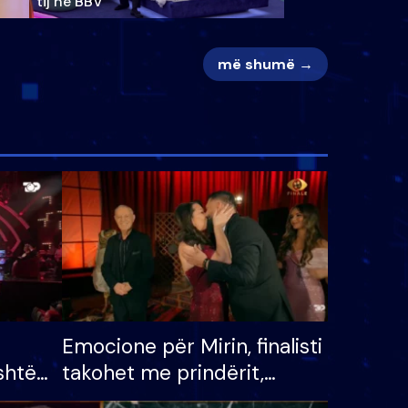
tij në BBV
më shumë →
Emocione për Mirin, finalisti
shtë
takohet me prindërit,
tëpinë
vajzën dhe bashkëshorten: