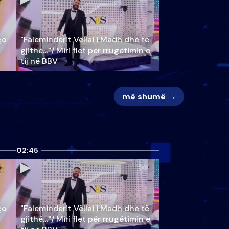
ço
"Faleminderit Vëllai i Madh dhe të
gjithë…"/ Miri flet për rrugëtimin e
tij në BBV
më shumë →
02:45
ço
"Faleminderit Vëllai i Madh dhe të
gjithë…"/ Miri flet për rrugëtimin e