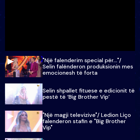
"Një falenderim special për…"/
Selin falënderon produksionin mes
emocionesh të forta
Selin shpallet fituese e edicionit të
pestë të ‘Big Brother Vip’
"Një magji televizive"/ Ledion Liço
falenderon stafin e "Big Brother
Vip"