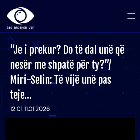
“Je i prekur? Do të dal unë që
nesër me shpatë për ty?”/
Miri-Selin: Të vijë unë pas
teje…
12:01 11.01.2026