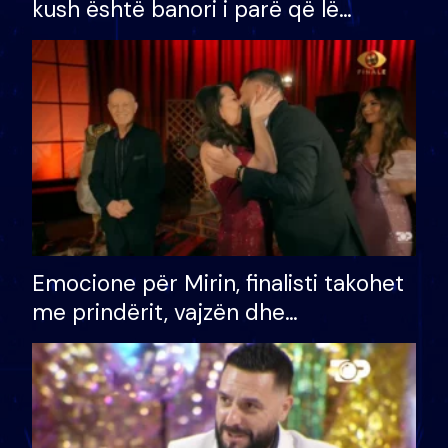
kush është banori i parë që lë
shtëpinë dhe humb mundësinë për
të fituar çmimin e madh
Emocione për Mirin, finalisti takohet
me prindërit, vajzën dhe
bashkëshorten: S’kemi ndonjë letër
divorci apo jo?