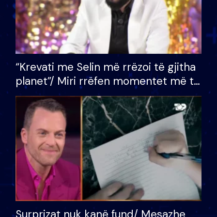
“Krevati me Selin më rrëzoi të gjitha
planet”/ Miri rrëfen momentet më të
bukura në shtëpinë e BB VIP: Do më
mungojë zilja e mëngjesit kur…
Surprizat nuk kanë fund/ Mesazhe