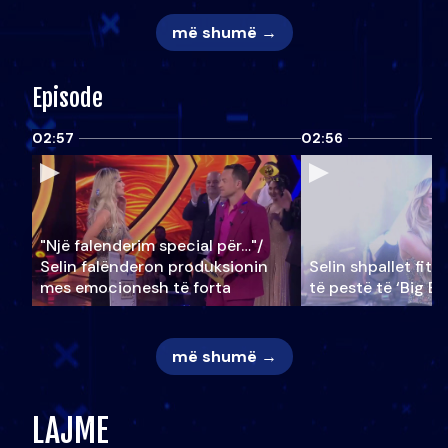
më shumë →
Episode
02:57
02:56
"Një falenderim special për…"/
Selin falënderon produksionin
Selin shpallet fitu
mes emocionesh të forta
të pestë të ‘Big Br
më shumë →
LAJME