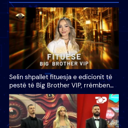
Selin shpallet fituesja e edicionit të
pestë të Big Brother VIP, rrëmben
çmimin e madh prej 100 mijë eurosh