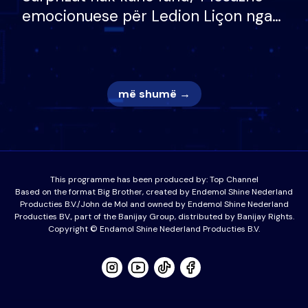
emocionuese për Ledion Liçon nga
nëna dhe fëmijët e tij, moderatori
nuk i mban dot lotët: Nuk meritoj…
më shumë →
This programme has been produced by:
Top Channel
Based on the format Big Brother, created by Endemol Shine Nederland
Producties B.V./John de Mol and owned by Endemol Shine Nederland
Producties BV., part of the Banijay Group, distributed by Banijay Rights.
Copyright © Endamol Shine Nederland Producties B.V.