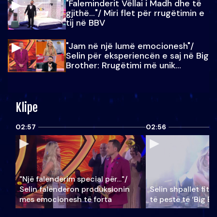
"Faleminderit Vëllai i Madh dhe të
gjithë…"/ Miri flet për rrugëtimin e
tij në BBV
"Jam në një lumë emocionesh"/
Selin për eksperiencën e saj në Big
Brother: Rrugëtimi më unik…
Klipe
02:57
02:56
"Një falenderim special për…"/
Selin falënderon produksionin
Selin shpallet fitu
mes emocionesh të forta
të pestë të ‘Big Br