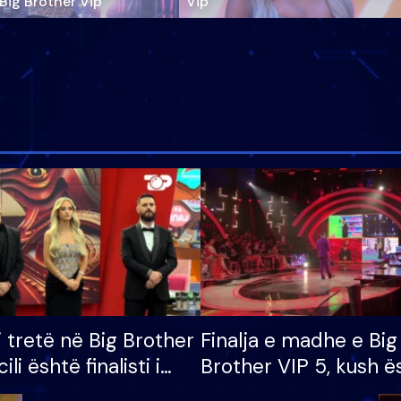
‘Big Brother Vip’
Vip"
i tretë në Big Brother
Finalja e madhe e Big
cili është finalisti i
Brother VIP 5, kush ë
 që lë shtëpinë
banori i parë që lë sh