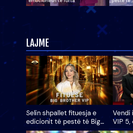
emocionesh të forta
pestë të 
LAJME
Selin shpallet fituesja e
Vendi 
edicionit të pestë të Big
VIP 5, 
Brother VIP, rrëmben
radhës