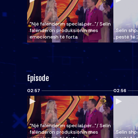
"Një falenderim special për…"/ Selin
falënderon produksionin mes
Selin shpa
emocionesh të forta
pestë të 
Episode
02:57
02:56
"Një falenderim special për…"/ Selin
falënderon produksionin mes
Selin shpa