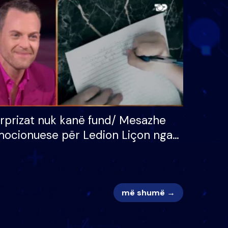
 për
S’kemi ndonjë letër divorci
adh
apo jo?
rprizat nuk kanë fund/ Mesazhe
ocionuese për Ledion Liçon nga
na dhe fëmijët e tij, moderatori
k i mban dot lotët: Nuk meritoj…
më shumë →