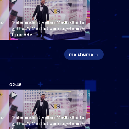
ço
"Faleminderit Vëllai i Madh dhe të
gjithë…"/ Miri flet për rrugëtimin e
tij në BBV
më shumë →
02:45
ço
"Faleminderit Vëllai i Madh dhe të
gjithë…"/ Miri flet për rrugëtimin e