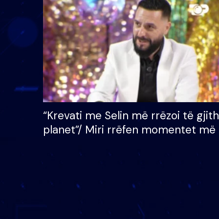
çmimin e madh prej 100
mijë eurosh
“Krevati me Selin më rrëzoi të gjit
planet”/ Miri rrëfen momentet më 
bukura në shtëpinë e BB VIP: Do 
mungojë zilja e mëngjesit kur…