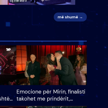
tij në BBV
më shumë →
Emocione për Mirin, finalisti
shtë
takohet me prindërit,
tëpinë
vajzën dhe bashkëshorten: