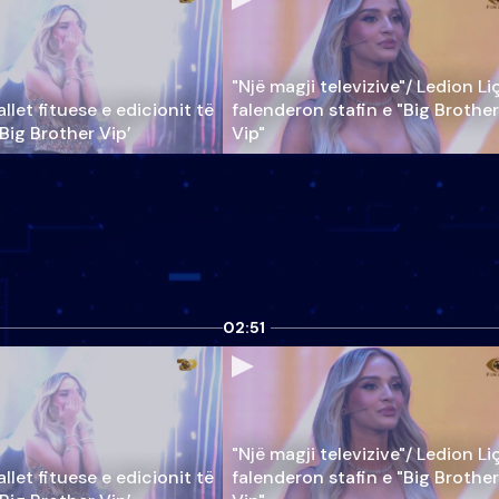
"Një magji televizive"/ Ledion Li
llet fituese e edicionit të
falenderon stafin e "Big Brother
‘Big Brother Vip’
Vip"
02:51
"Një magji televizive"/ Ledion Li
llet fituese e edicionit të
falenderon stafin e "Big Brother