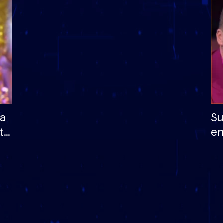
dhe humb mundësinë
të fituar çmimin e m
ha
Su
të
em
më
në
nu