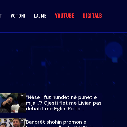
YOUTUBE
DIGITALB
T
VOTONI
LAJME
“Nëse i fut hundët në punët e
mija…”/ Gjesti flet me Livian pas
debatit me Eglin: Po të
paralajmëroj
Banorët shohin promon e