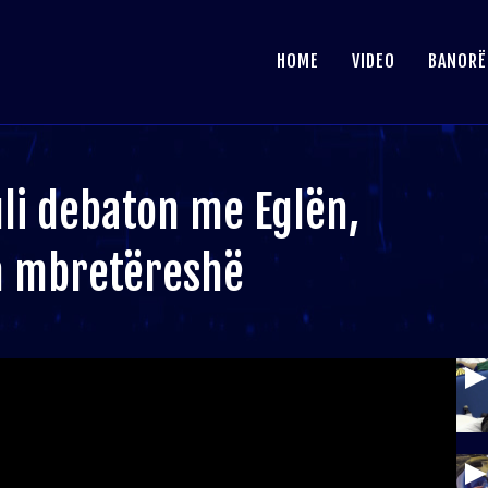
HOME
VIDEO
BANORË
uli debaton me Eglën,
en mbretëreshë