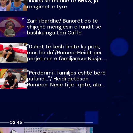
finales së madhe të BBV3, ja
reagimet e tyre
Zarf i bardhë/ Banorët do të
shijojnë mëngjesin e fundit së
bashku nga Lori Caffe
"Duhet të kesh limite ku prek,
mos lëndo"/Romeo-Heidit për
përjetimin e familjarëve:Nusja e
Julit…
"Përdorimi i familjes është bërë
pafund…"/ Heidi qetëson
Romeon: Nëse ti je i qetë, ata
qetësohen
02:45