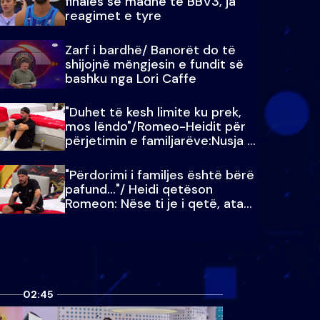
finales së madhe të BBV3, ja
reagimet e tyre
Zarf i bardhë/ Banorët do të
shijojnë mëngjesin e fundit së
bashku nga Lori Caffe
"Duhet të kesh limite ku prek,
mos lëndo"/Romeo-Heidit për
përjetimin e familjarëve:Nusja e
Julit…
"Përdorimi i familjes është bërë
pafund…"/ Heidi qetëson
Romeon: Nëse ti je i qetë, ata
qetësohen
02:45