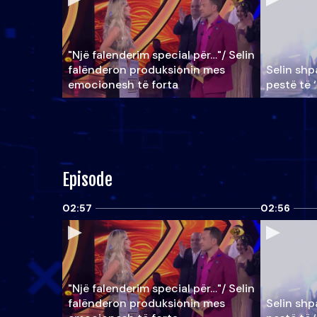
"Një falenderim special për…"/ Selin
falënderon produksionin mes
Selin shpa
emocionesh të forta
pestë të 
Episode
02:57
02:56
"Një falenderim special për…"/ Selin
falënderon produksionin mes
Selin shpa