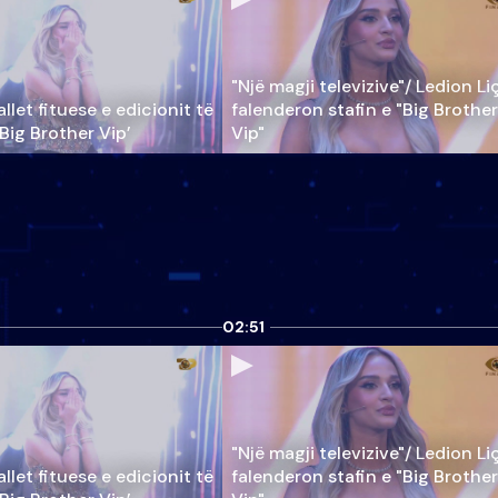
"Një magji televizive"/ Ledion Li
llet fituese e edicionit të
falenderon stafin e "Big Brother
‘Big Brother Vip’
Vip"
02:51
"Një magji televizive"/ Ledion Li
llet fituese e edicionit të
falenderon stafin e "Big Brother