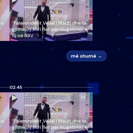
ço
"Faleminderit Vëllai i Madh dhe të
gjithë…"/ Miri flet për rrugëtimin e
tij në BBV
më shumë →
02:45
ço
"Faleminderit Vëllai i Madh dhe të
gjithë…"/ Miri flet për rrugëtimin e