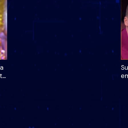
dhe humb mundësinë
të fituar çmimin e m
ha
Su
të
em
më
në
nu