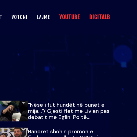
YOUTUBE
DIGITALB
T
VOTONI
LAJME
“Nëse i fut hundët në punët e
mija…”/ Gjesti flet me Livian pas
debatit me Eglin: Po të
paralajmëroj
Banorët shohin promon e