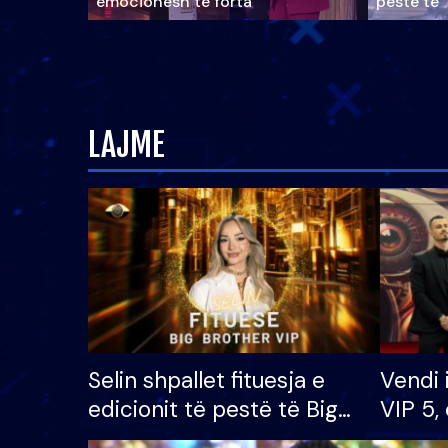
emocionesh të forta
pestë të 
LAJME
Selin shpallet fituesja e
Vendi 
edicionit të pestë të Big
VIP 5, 
Brother VIP, rrëmben
radhës