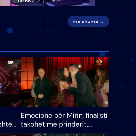
tij në BBV
më shumë →
Emocione për Mirin, finalisti
shtë
takohet me prindërit,
tëpinë
vajzën dhe bashkëshorten: