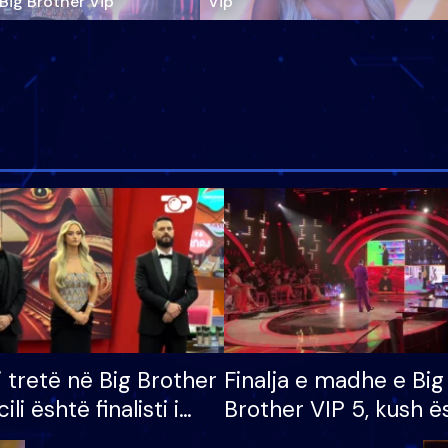
‘Big Brother Vip’
Vip"
i tretë në Big Brother
Finalja e madhe e Big
cili është finalisti i
Brother VIP 5, kush ë
 që lë shtëpinë
banori i parë që lë sh