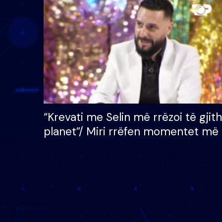
çmimin e madh prej 100
mijë eurosh
“Krevati me Selin më rrëzoi të gjit
planet”/ Miri rrëfen momentet më 
bukura në shtëpinë e BB VIP: Do 
mungojë zilja e mëngjesit kur…