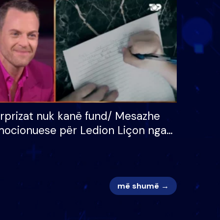
 për
S’kemi ndonjë letër divorci
adh
apo jo?
rprizat nuk kanë fund/ Mesazhe
ocionuese për Ledion Liçon nga
na dhe fëmijët e tij, moderatori
k i mban dot lotët: Nuk meritoj…
më shumë →