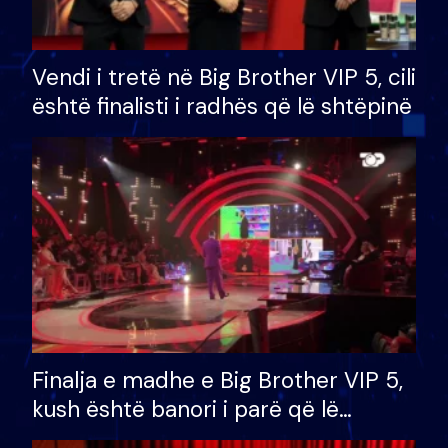
Vendi i tretë në Big Brother VIP 5, cili
është finalisti i radhës që lë shtëpinë
Finalja e madhe e Big Brother VIP 5,
kush është banori i parë që lë
shtëpinë dhe humb mundësinë për