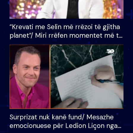
“Krevati me Selin më rrëzoi të gjitha
planet”/ Miri rrëfen momentet më të
bukura në shtëpinë e BB VIP: Do më
mungojë zilja e mëngjesit kur…
Surprizat nuk kanë fund/ Mesazhe
emocionuese për Ledion Liçon nga