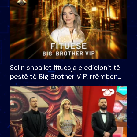
Selin shpallet fituesja e edicionit të
pestë të Big Brother VIP, rrëmben
çmimin e madh prej 100 mijë eurosh