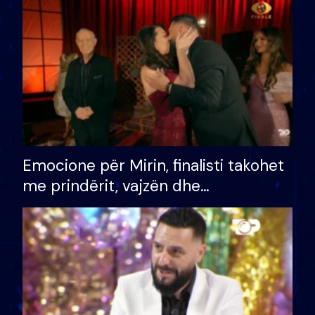
të fituar çmimin e madh
Emocione për Mirin, finalisti takohet
me prindërit, vajzën dhe
bashkëshorten: S’kemi ndonjë letër
divorci apo jo?