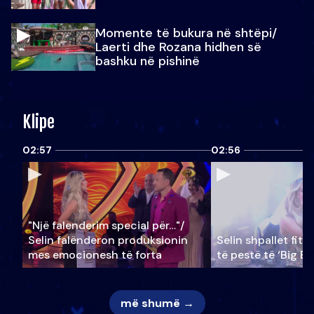
Momente të bukura në shtëpi/
Laerti dhe Rozana hidhen së
bashku në pishinë
Klipe
02:57
02:56
"Një falenderim special për…"/
Selin falënderon produksionin
Selin shpallet fitu
mes emocionesh të forta
të pestë të ‘Big Br
më shumë →