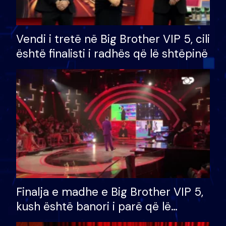
Vendi i tretë në Big Brother VIP 5, cili
është finalisti i radhës që lë shtëpinë
Finalja e madhe e Big Brother VIP 5,
kush është banori i parë që lë
shtëpinë dhe humb mundësinë për