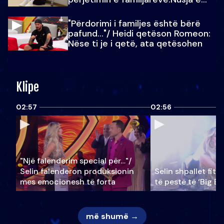
Julit…
"Përdorimi i familjes është bërë
pafund…"/ Heidi qetëson Romeon:
Nëse ti je i qetë, ata qetësohen
Klipe
02:57
02:56
"Një falenderim special për…"/
Selin falënderon produksionin
Selin shpallet fitu
mes emocionesh të forta
të pestë të ‘Big Br
më shumë →