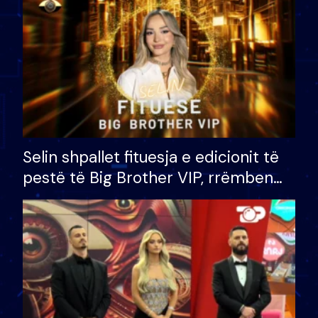
Selin shpallet fituesja e edicionit të
pestë të Big Brother VIP, rrëmben
çmimin e madh prej 100 mijë eurosh