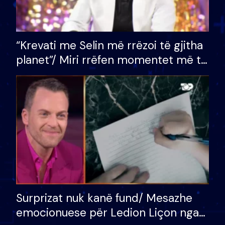
“Krevati me Selin më rrëzoi të gjitha
planet”/ Miri rrëfen momentet më të
bukura në shtëpinë e BB VIP: Do më
mungojë zilja e mëngjesit kur…
Surprizat nuk kanë fund/ Mesazhe
emocionuese për Ledion Liçon nga