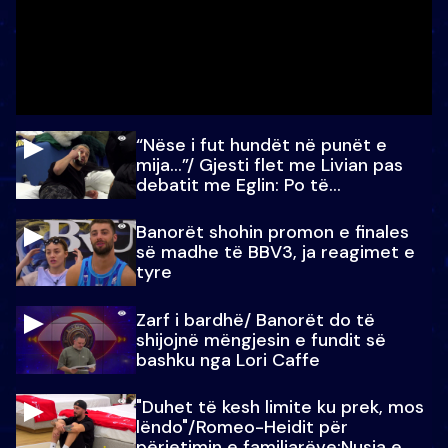
“Nëse i fut hundët në punët e
mija…”/ Gjesti flet me Livian pas
debatit me Eglin: Po të
paralajmëroj
Banorët shohin promon e finales
së madhe të BBV3, ja reagimet e
tyre
Zarf i bardhë/ Banorët do të
shijojnë mëngjesin e fundit së
bashku nga Lori Caffe
"Duhet të kesh limite ku prek, mos
lëndo"/Romeo-Heidit për
përjetimin e familjarëve:Nusja e