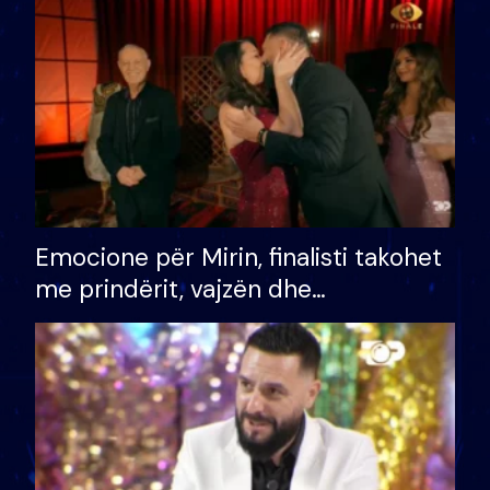
të fituar çmimin e madh
Emocione për Mirin, finalisti takohet
me prindërit, vajzën dhe
bashkëshorten: S’kemi ndonjë letër
divorci apo jo?