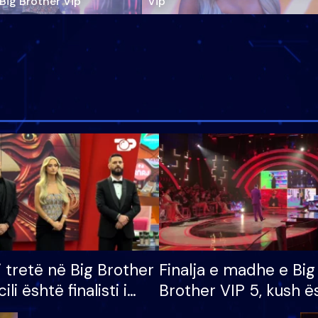
‘Big Brother Vip’
Vip"
i tretë në Big Brother
Finalja e madhe e Big
cili është finalisti i
Brother VIP 5, kush ë
 që lë shtëpinë
banori i parë që lë sh