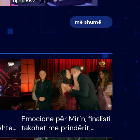
tij në BBV
më shumë →
Emocione për Mirin, finalisti
shtë
takohet me prindërit,
tëpinë
vajzën dhe bashkëshorten: