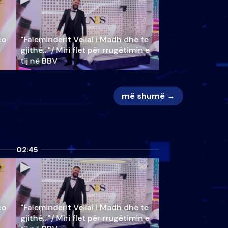
ço
"Faleminderit Vëllai i Madh dhe të
gjithë…"/ Miri flet për rrugëtimin e
tij në BBV
më shumë →
02:45
ço
"Faleminderit Vëllai i Madh dhe të
gjithë…"/ Miri flet për rrugëtimin e