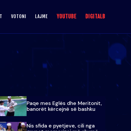
YOUTUBE
DIGITALB
T
VOTONI
LAJME
Paqe mes Eglës dhe Meritonit,
banorët kërcejnë së bashku
Nis sfida e pyetjeve, cili nga