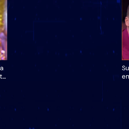
dhe humb mundësinë
të fituar çmimin e m
ha
Su
të
em
më
në
nu