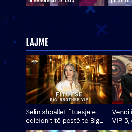
emocionesh të forta
pestë të 
LAJME
Selin shpallet fituesja e
Vendi 
edicionit të pestë të Big
VIP 5, 
Brother VIP, rrëmben
radhës