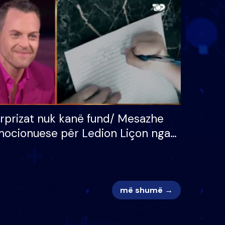
 për
S’kemi ndonjë letër divorci
adh
apo jo?
rprizat nuk kanë fund/ Mesazhe
ocionuese për Ledion Liçon nga
na dhe fëmijët e tij, moderatori
k i mban dot lotët: Nuk meritoj…
më shumë →