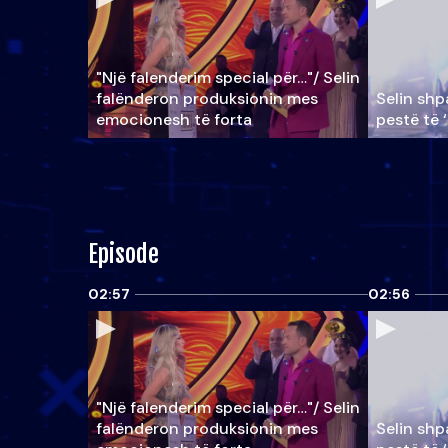
"Një falenderim special për…"/ Selin
falënderon produksionin mes
Selin shpa
emocionesh të forta
pestë të 
Episode
02:57
02:56
"Një falenderim special për…"/ Selin
falënderon produksionin mes
Selin shpa