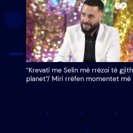
çmimin e madh prej 100
mijë eurosh
“Krevati me Selin më rrëzoi të gjit
planet”/ Miri rrëfen momentet më 
bukura në shtëpinë e BB VIP: Do 
mungojë zilja e mëngjesit kur…