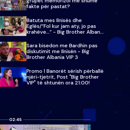
grupet memorizoi më shumë
fakte për pastat?
Batuta mes Ilnisës dhe
Eglës/“Fol kur jam aty, jo pas
krahëve…” - Big Brother Albania
VIP 3
Sara bisedon me Bardhin pas
diskutimit me Ilnisën - Big
Brother Albania VIP 3
Promo l Banorët sërish përballë
njëri-tjetrit, Post "Big Brother
VIP" të shtunën ora 21:00!
02:45