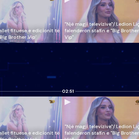
"Një magji televizive"/ Ledion Li
llet fituese e edicionit të
falenderon stafin e "Big Brother
‘Big Brother Vip’
Vip"
02:51
"Një magji televizive"/ Ledion Li
llet fituese e edicionit të
falenderon stafin e "Big Brother