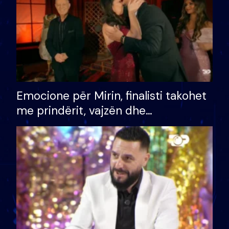
Emocione për Mirin, finalisti takohet
me prindërit, vajzën dhe
bashkëshorten: S’kemi ndonjë letër
divorci apo jo?