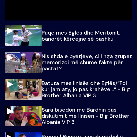
Paqe mes Eglës dhe Meritonit,
banorët kërcejnë së bashku
Nis sfida e pyetjeve, cili nga grupet
memorizoi më shumë fakte për
pastat?
Batuta mes Ilnisës dhe Eglës/“Fol
kur jam aty, jo pas krahëve…” - Big
Brother Albania VIP 3
Sara bisedon me Bardhin pas
diskutimit me Ilnisën - Big Brother
Albania VIP 3
Promo l Banorët sërish përballë