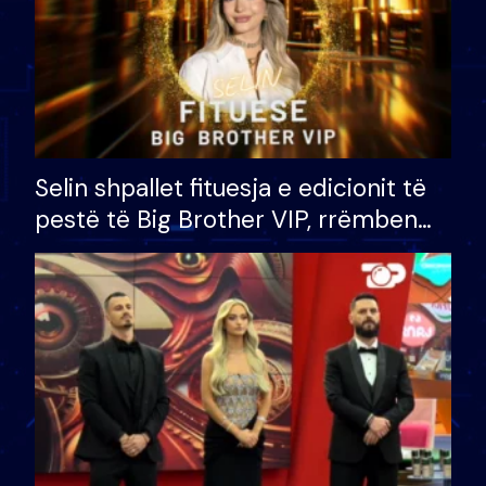
Selin shpallet fituesja e edicionit të
pestë të Big Brother VIP, rrëmben
çmimin e madh prej 100 mijë eurosh