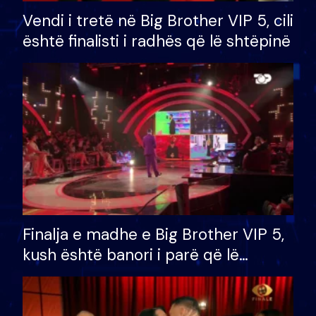
Vendi i tretë në Big Brother VIP 5, cili
është finalisti i radhës që lë shtëpinë
Finalja e madhe e Big Brother VIP 5,
kush është banori i parë që lë
shtëpinë dhe humb mundësinë për
të fituar çmimin e madh