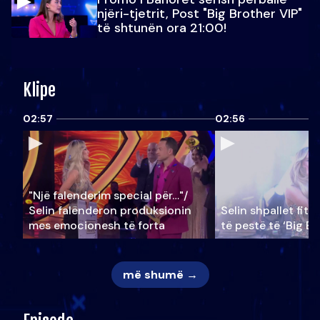
njëri-tjetrit, Post "Big Brother VIP"
të shtunën ora 21:00!
Klipe
02:57
02:56
"Një falenderim special për…"/
Selin falënderon produksionin
Selin shpallet fitu
mes emocionesh të forta
të pestë të ‘Big Br
më shumë →