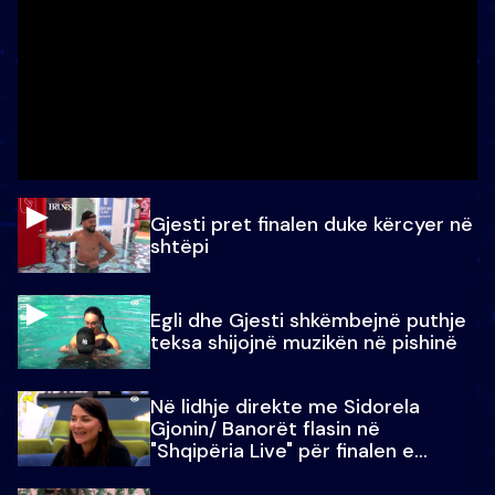
Gjesti pret finalen duke kërcyer në
shtëpi
Egli dhe Gjesti shkëmbejnë puthje
teksa shijojnë muzikën në pishinë
Në lidhje direkte me Sidorela
Gjonin/ Banorët flasin në
"Shqipëria Live" për finalen e
madhe