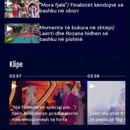
"Mora fjalë"/ Finalistët këndojnë së
bashku në oborr
Momente të bukura në shtëpi/
Laerti dhe Rozana hidhen së
bashku në pishinë
Klipe
02:57
02:56
"Një falenderim special për…"/
Selin falënderon produksionin
Selin shpallet fitu
mes emocionesh të forta
të pestë të ‘Big Br