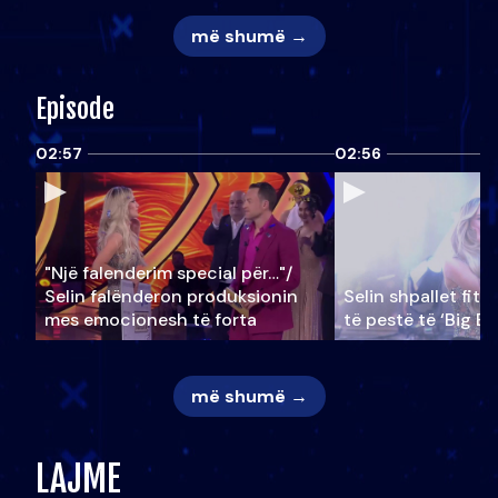
më shumë →
Episode
02:57
02:56
"Një falenderim special për…"/
Selin falënderon produksionin
Selin shpallet fitu
mes emocionesh të forta
të pestë të ‘Big Br
më shumë →
LAJME