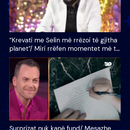
“Krevati me Selin më rrëzoi të gjitha
planet”/ Miri rrëfen momentet më të
bukura në shtëpinë e BB VIP: Do më
mungojë zilja e mëngjesit kur…
Surprizat nuk kanë fund/ Mesazhe