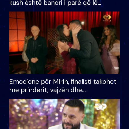
kush është banori i parë që lë
shtëpinë dhe humb mundësinë për
të fituar çmimin e madh
Emocione për Mirin, finalisti takohet
me prindërit, vajzën dhe
bashkëshorten: S’kemi ndonjë letër
divorci apo jo?