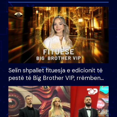
Selin shpallet fituesja e edicionit të
pestë të Big Brother VIP, rrëmben
çmimin e madh prej 100 mijë eurosh