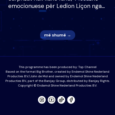
emocionuese për Ledion Liçon nga
nëna dhe fëmijët e tij, moderatori
nuk i mban dot lotët: Nuk meritoj…
më shumë →
This programme has been produced by:
Top Channel
Based on the format Big Brother, created by Endemol Shine Nederland
Producties B.V./John de Mol and owned by Endemol Shine Nederland
Producties BV., part of the Banijay Group, distributed by Banijay Rights.
Copyright © Endamol Shine Nederland Producties B.V.