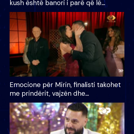
kush është banori i parë që lë
shtëpinë dhe humb mundësinë për
të fituar çmimin e madh
Emocione për Mirin, finalisti takohet
me prindërit, vajzën dhe
bashkëshorten: S’kemi ndonjë letër
divorci apo jo?