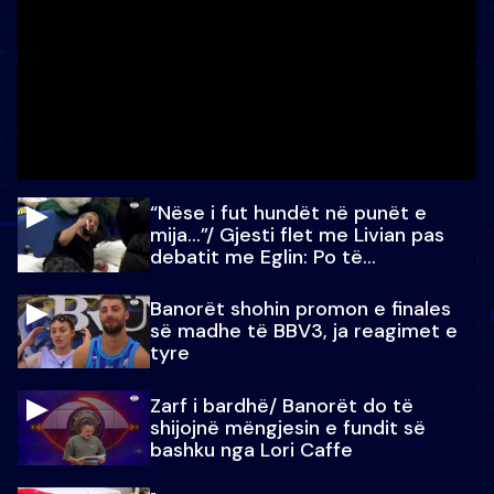
“Nëse i fut hundët në punët e
mija…”/ Gjesti flet me Livian pas
debatit me Eglin: Po të
paralajmëroj
Banorët shohin promon e finales
së madhe të BBV3, ja reagimet e
tyre
Zarf i bardhë/ Banorët do të
shijojnë mëngjesin e fundit së
bashku nga Lori Caffe