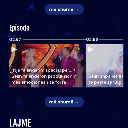
më shumë →
Episode
02:57
02:56
"Një falenderim special për…"/
Selin falënderon produksionin
Selin shpallet fitu
mes emocionesh të forta
të pestë të ‘Big Br
më shumë →
LAJME