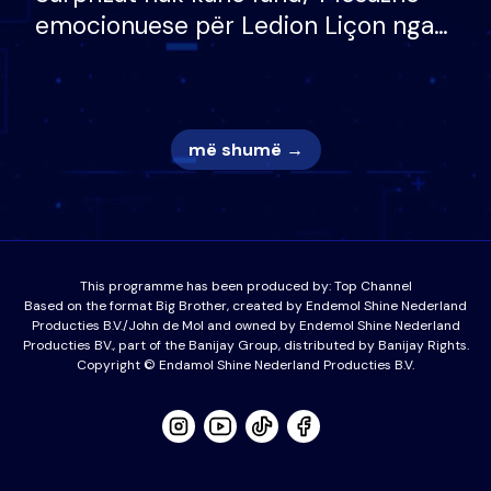
emocionuese për Ledion Liçon nga
nëna dhe fëmijët e tij, moderatori
nuk i mban dot lotët: Nuk meritoj…
më shumë →
This programme has been produced by:
Top Channel
Based on the format Big Brother, created by Endemol Shine Nederland
Producties B.V./John de Mol and owned by Endemol Shine Nederland
Producties BV., part of the Banijay Group, distributed by Banijay Rights.
Copyright © Endamol Shine Nederland Producties B.V.