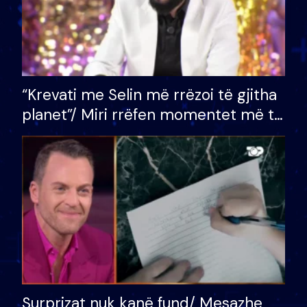
“Krevati me Selin më rrëzoi të gjitha
planet”/ Miri rrëfen momentet më të
bukura në shtëpinë e BB VIP: Do më
mungojë zilja e mëngjesit kur…
Surprizat nuk kanë fund/ Mesazhe