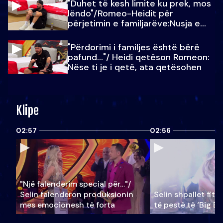
"Duhet të kesh limite ku prek, mos
lëndo"/Romeo-Heidit për
përjetimin e familjarëve:Nusja e
Julit…
"Përdorimi i familjes është bërë
pafund…"/ Heidi qetëson Romeon:
Nëse ti je i qetë, ata qetësohen
Klipe
02:57
02:56
"Një falenderim special për…"/
Selin falënderon produksionin
Selin shpallet fitu
mes emocionesh të forta
të pestë të ‘Big Br