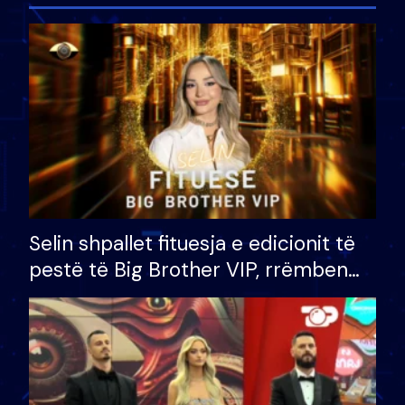
Selin shpallet fituesja e edicionit të
pestë të Big Brother VIP, rrëmben
çmimin e madh prej 100 mijë eurosh