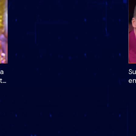
dhe humb mundësinë
të fituar çmimin e m
ha
Su
të
em
më
në
nu