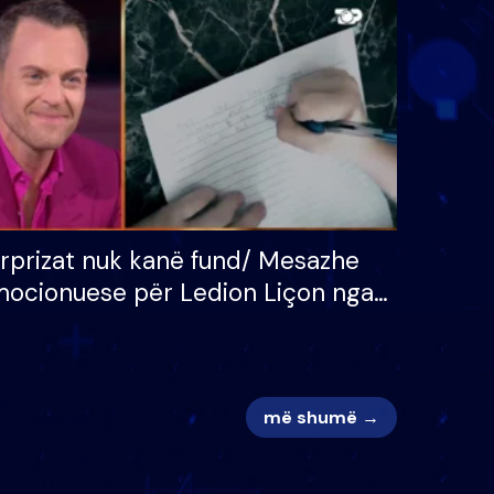
 për
S’kemi ndonjë letër divorci
adh
apo jo?
rprizat nuk kanë fund/ Mesazhe
ocionuese për Ledion Liçon nga
na dhe fëmijët e tij, moderatori
k i mban dot lotët: Nuk meritoj…
më shumë →