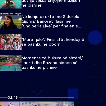
puthje teksa shijojnë muzikën
në pishinë
Në lidhje direkte me Sidorela
Gjonin/ Banorët flasin në
"Shqipëria Live" për finalen e
madhe
"Mora fjalë"/ Finalistët këndojnë
së bashku në oborr
Momente të bukura në shtëpi/
Laerti dhe Rozana hidhen së
bashku në pishinë
02:45