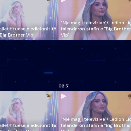
"Një magji televizive"/ Ledion Li
llet fituese e edicionit të
falenderon stafin e "Big Brother
‘Big Brother Vip’
Vip"
02:51
"Një magji televizive"/ Ledion Li
llet fituese e edicionit të
falenderon stafin e "Big Brother