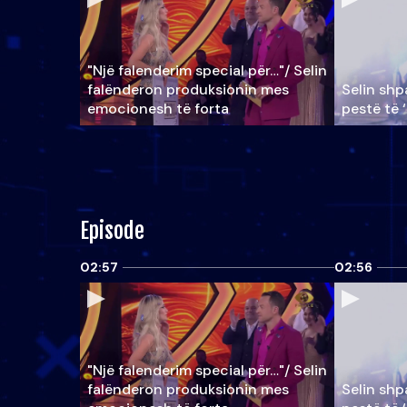
"Një falenderim special për…"/ Selin
falënderon produksionin mes
Selin shpa
emocionesh të forta
pestë të 
Episode
02:57
02:56
"Një falenderim special për…"/ Selin
falënderon produksionin mes
Selin shpa