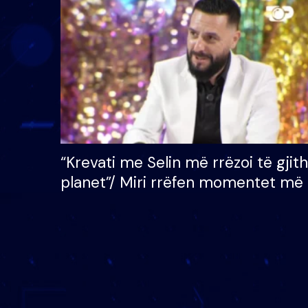
çmimin e madh prej 100
mijë eurosh
“Krevati me Selin më rrëzoi të gjit
planet”/ Miri rrëfen momentet më 
bukura në shtëpinë e BB VIP: Do 
mungojë zilja e mëngjesit kur…