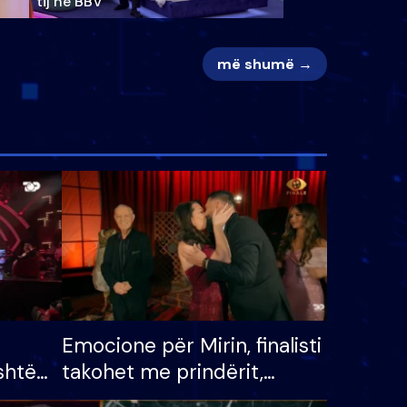
tij në BBV
më shumë →
Emocione për Mirin, finalisti
shtë
takohet me prindërit,
tëpinë
vajzën dhe bashkëshorten: