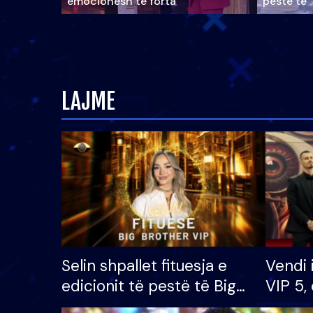
emocionesh të forta
pestë të 
LAJME
Selin shpallet fituesja e
Vendi 
edicionit të pestë të Big
VIP 5, 
Brother VIP, rrëmben
radhës