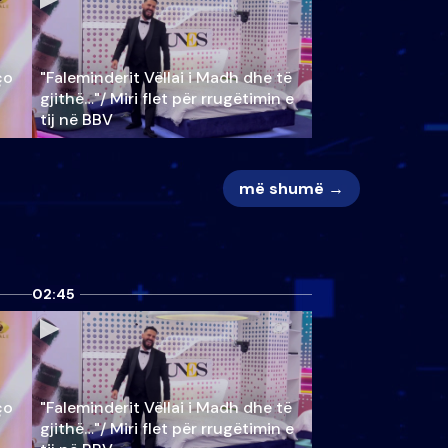
ço
"Faleminderit Vëllai i Madh dhe të
gjithë…"/ Miri flet për rrugëtimin e
tij në BBV
më shumë →
02:45
ço
"Faleminderit Vëllai i Madh dhe të
gjithë…"/ Miri flet për rrugëtimin e