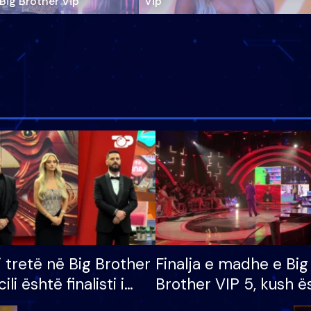
‘Big Brother Vip’
Vip"
i tretë në Big Brother
Finalja e madhe e Big
cili është finalisti i
Brother VIP 5, kush ë
 që lë shtëpinë
banori i parë që lë sh