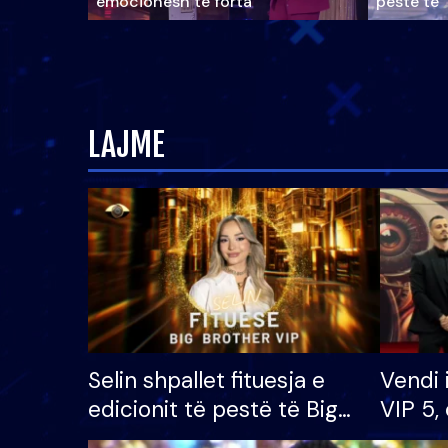
emocionesh të forta
pestë të 
LAJME
Selin shpallet fituesja e
Vendi 
edicionit të pestë të Big
VIP 5, 
Brother VIP, rrëmben
radhës