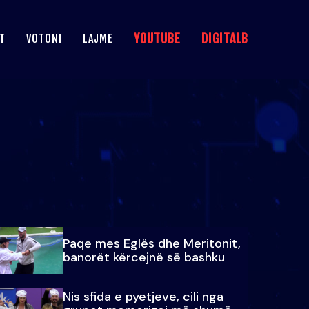
YOUTUBE
DIGITALB
T
VOTONI
LAJME
Paqe mes Eglës dhe Meritonit,
banorët kërcejnë së bashku
Nis sfida e pyetjeve, cili nga