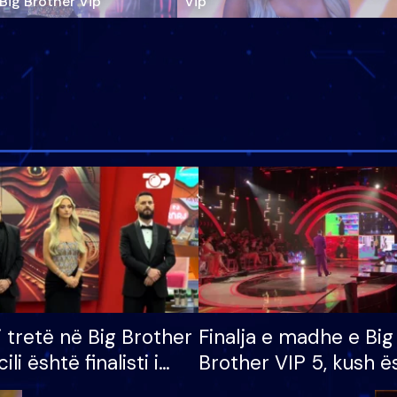
‘Big Brother Vip’
Vip"
i tretë në Big Brother
Finalja e madhe e Big
cili është finalisti i
Brother VIP 5, kush ë
 që lë shtëpinë
banori i parë që lë sh