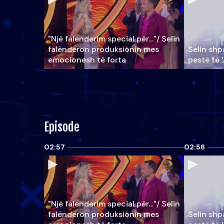
"Një falenderim special për…"/ Selin
falënderon produksionin mes
Selin shpa
emocionesh të forta
pestë të 
Episode
02:57
02:56
"Një falenderim special për…"/ Selin
falënderon produksionin mes
Selin shpa