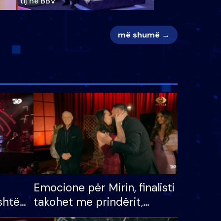
tij në BBV
më shumë →
Emocione për Mirin, finalisti
shtë
takohet me prindërit,
tëpinë
vajzën dhe bashkëshorten: