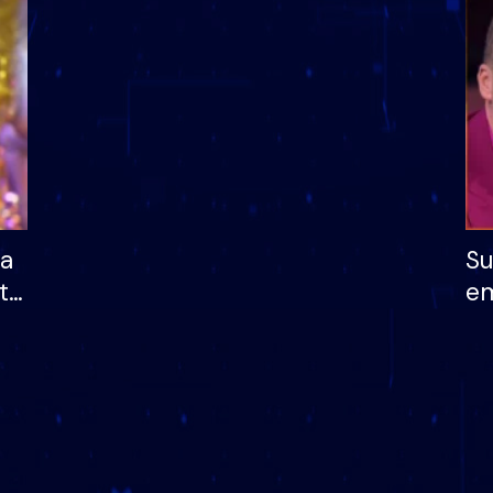
dhe humb mundësinë
të fituar çmimin e m
ha
Su
të
em
më
në
nu