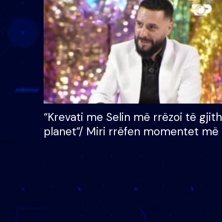
çmimin e madh prej 100
mijë eurosh
“Krevati me Selin më rrëzoi të gjit
planet”/ Miri rrëfen momentet më 
bukura në shtëpinë e BB VIP: Do 
mungojë zilja e mëngjesit kur…