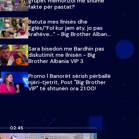
grupet memorizoi më shumë
fakte për pastat?
Batuta mes Ilnisës dhe
Eglës/“Fol kur jam aty, jo pas
krahëve…” - Big Brother Albania
VIP 3
Sara bisedon me Bardhin pas
diskutimit me Ilnisën - Big
Brother Albania VIP 3
Promo l Banorët sërish përballë
njëri-tjetrit, Post "Big Brother
VIP" të shtunën ora 21:00!
02:45