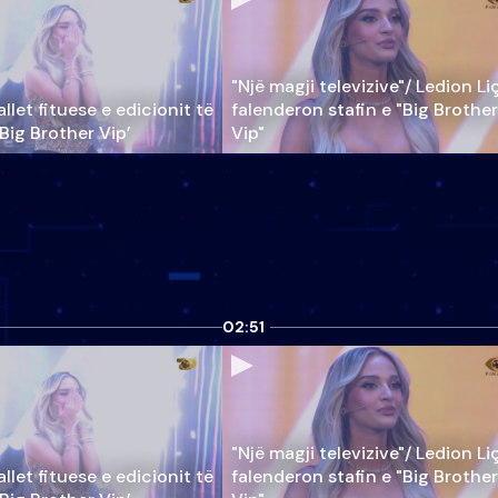
"Një magji televizive"/ Ledion Li
llet fituese e edicionit të
falenderon stafin e "Big Brother
‘Big Brother Vip’
Vip"
02:51
"Një magji televizive"/ Ledion Li
llet fituese e edicionit të
falenderon stafin e "Big Brother