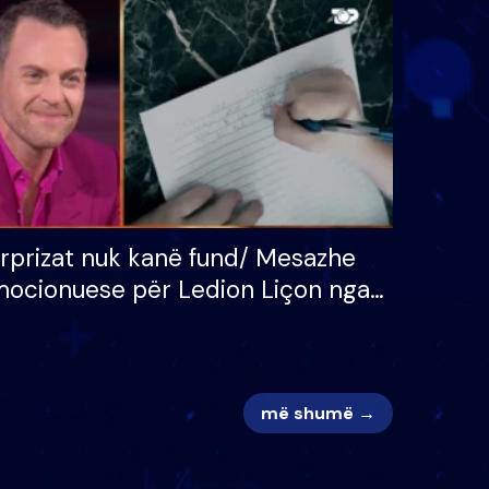
 për
S’kemi ndonjë letër divorci
adh
apo jo?
rprizat nuk kanë fund/ Mesazhe
ocionuese për Ledion Liçon nga
na dhe fëmijët e tij, moderatori
k i mban dot lotët: Nuk meritoj…
më shumë →