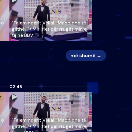
ço
"Faleminderit Vëllai i Madh dhe të
gjithë…"/ Miri flet për rrugëtimin e
tij në BBV
më shumë →
02:45
ço
"Faleminderit Vëllai i Madh dhe të
gjithë…"/ Miri flet për rrugëtimin e