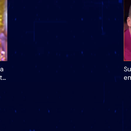
dhe humb mundësinë
të fituar çmimin e m
ha
Su
të
em
më
në
nu