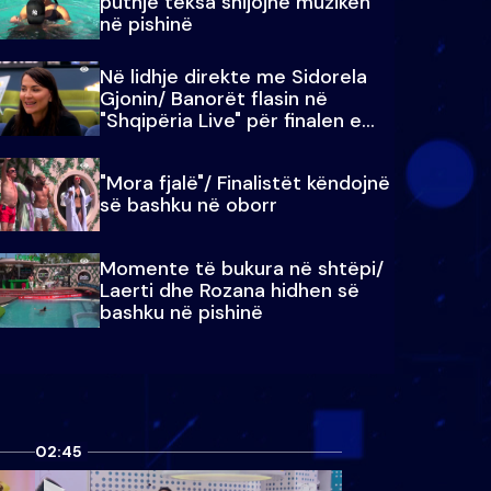
puthje teksa shijojnë muzikën
në pishinë
Në lidhje direkte me Sidorela
Gjonin/ Banorët flasin në
"Shqipëria Live" për finalen e
madhe
"Mora fjalë"/ Finalistët këndojnë
së bashku në oborr
Momente të bukura në shtëpi/
Laerti dhe Rozana hidhen së
bashku në pishinë
02:45