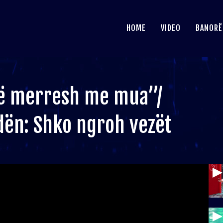
HOME
VIDEO
BANORË
të merresh me mua”/
dën: Shko ngroh vezët