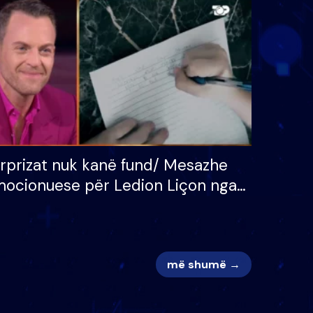
 për
S’kemi ndonjë letër divorci
adh
apo jo?
rprizat nuk kanë fund/ Mesazhe
ocionuese për Ledion Liçon nga
na dhe fëmijët e tij, moderatori
k i mban dot lotët: Nuk meritoj…
më shumë →