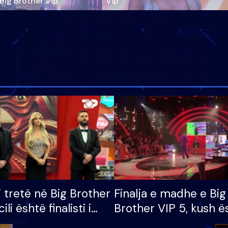
‘Big Brother Vip’
Vip"
i tretë në Big Brother
Finalja e madhe e Big
cili është finalisti i
Brother VIP 5, kush ë
 që lë shtëpinë
banori i parë që lë sh