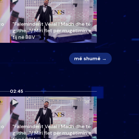
ço
"Faleminderit Vëllai i Madh dhe të
gjithë…"/ Miri flet për rrugëtimin e
tij në BBV
më shumë →
02:45
ço
"Faleminderit Vëllai i Madh dhe të
gjithë…"/ Miri flet për rrugëtimin e