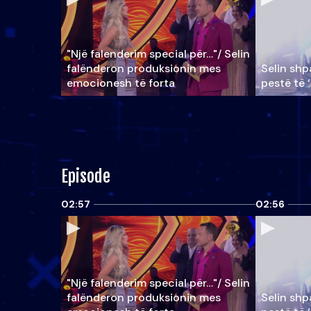
"Një falenderim special për…"/ Selin
falënderon produksionin mes
Selin shpa
emocionesh të forta
pestë të 
Episode
02:57
02:56
"Një falenderim special për…"/ Selin
falënderon produksionin mes
Selin shpa