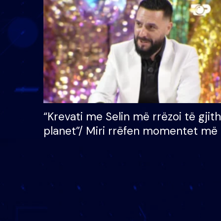
çmimin e madh prej 100
mijë eurosh
“Krevati me Selin më rrëzoi të gjit
planet”/ Miri rrëfen momentet më 
bukura në shtëpinë e BB VIP: Do 
mungojë zilja e mëngjesit kur…