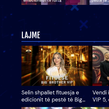
emocionesh të forta
pestë të 
LAJME
Selin shpallet fituesja e
Vendi 
edicionit të pestë të Big
VIP 5, 
Brother VIP, rrëmben
radhës