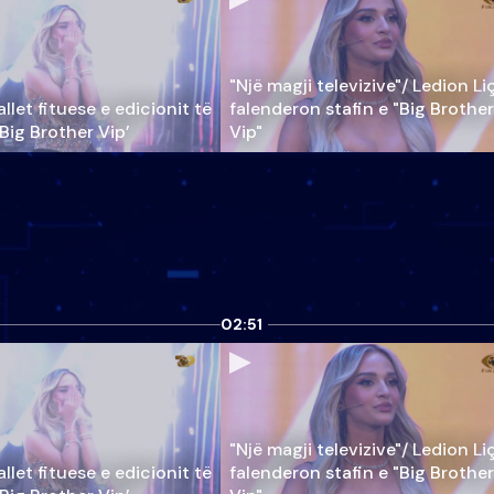
"Një magji televizive"/ Ledion Li
llet fituese e edicionit të
falenderon stafin e "Big Brother
‘Big Brother Vip’
Vip"
02:51
"Një magji televizive"/ Ledion Li
llet fituese e edicionit të
falenderon stafin e "Big Brother