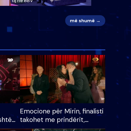
tij në BBV
më shumë →
Emocione për Mirin, finalisti
shtë
takohet me prindërit,
tëpinë
vajzën dhe bashkëshorten: