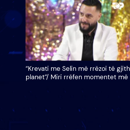
çmimin e madh prej 100
mijë eurosh
“Krevati me Selin më rrëzoi të gjit
planet”/ Miri rrëfen momentet më 
bukura në shtëpinë e BB VIP: Do 
mungojë zilja e mëngjesit kur…