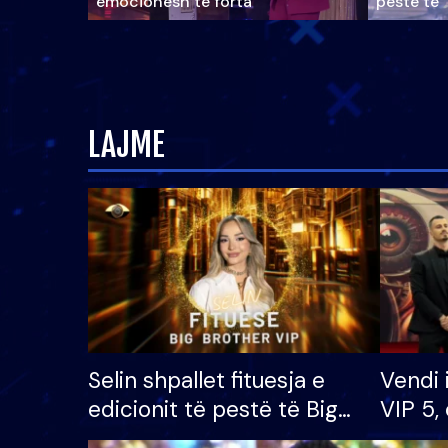
emocionesh të forta
pestë të 
LAJME
Selin shpallet fituesja e
Vendi 
edicionit të pestë të Big
VIP 5, 
Brother VIP, rrëmben
radhës