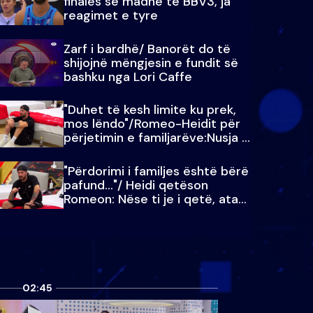
finales së madhe të BBV3, ja
reagimet e tyre
Zarf i bardhë/ Banorët do të
shijojnë mëngjesin e fundit së
bashku nga Lori Caffe
"Duhet të kesh limite ku prek,
mos lëndo"/Romeo-Heidit për
përjetimin e familjarëve:Nusja e
Julit…
"Përdorimi i familjes është bërë
pafund…"/ Heidi qetëson
Romeon: Nëse ti je i qetë, ata
qetësohen
02:45