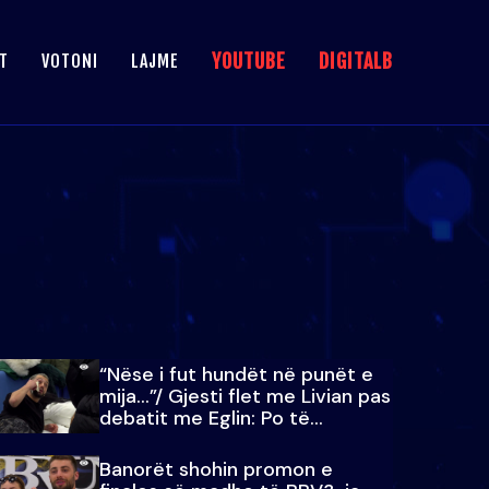
YOUTUBE
DIGITALB
T
VOTONI
LAJME
“Nëse i fut hundët në punët e
mija…”/ Gjesti flet me Livian pas
debatit me Eglin: Po të
paralajmëroj
Banorët shohin promon e