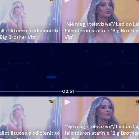
"Një magji televizive"/ Ledion Li
llet fituese e edicionit të
falenderon stafin e "Big Brother
‘Big Brother Vip’
Vip"
02:51
"Një magji televizive"/ Ledion Li
llet fituese e edicionit të
falenderon stafin e "Big Brother