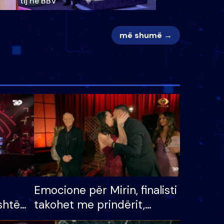
tij në BBV
më shumë →
Emocione për Mirin, finalisti
shtë
takohet me prindërit,
tëpinë
vajzën dhe bashkëshorten: