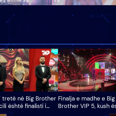
‘Big Brother Vip’
Vip"
i tretë në Big Brother
Finalja e madhe e Big
cili është finalisti i
Brother VIP 5, kush ë
 që lë shtëpinë
banori i parë që lë sh