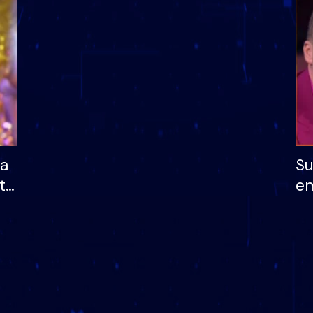
dhe humb mundësinë
të fituar çmimin e m
ha
Su
të
em
më
në
nu