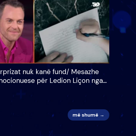
 për
S’kemi ndonjë letër divorci
adh
apo jo?
rprizat nuk kanë fund/ Mesazhe
ocionuese për Ledion Liçon nga
na dhe fëmijët e tij, moderatori
k i mban dot lotët: Nuk meritoj…
më shumë →