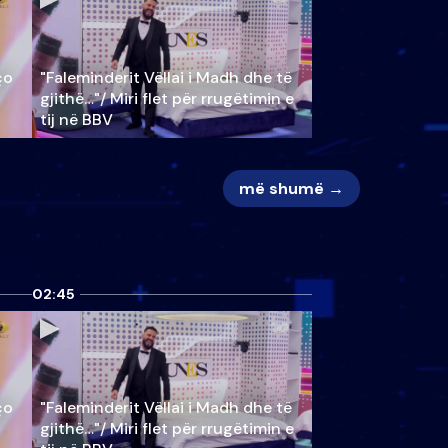
ço
"Faleminderit Vëllai i Madh dhe të
gjithë…"/ Miri flet për rrugëtimin e
tij në BBV
më shumë →
02:45
ço
"Faleminderit Vëllai i Madh dhe të
gjithë…"/ Miri flet për rrugëtimin e