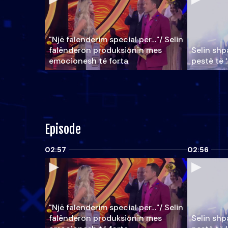
"Një falenderim special për…"/ Selin
falënderon produksionin mes
Selin shpa
emocionesh të forta
pestë të 
Episode
02:57
02:56
"Një falenderim special për…"/ Selin
falënderon produksionin mes
Selin shpa