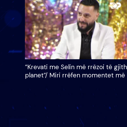
çmimin e madh prej 100
mijë eurosh
“Krevati me Selin më rrëzoi të gjit
planet”/ Miri rrëfen momentet më 
bukura në shtëpinë e BB VIP: Do 
mungojë zilja e mëngjesit kur…