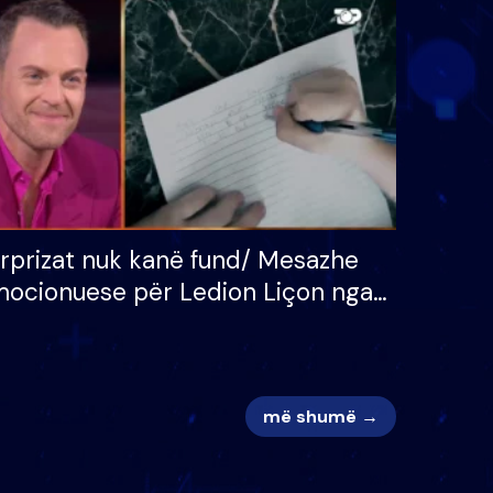
 për
S’kemi ndonjë letër divorci
adh
apo jo?
rprizat nuk kanë fund/ Mesazhe
ocionuese për Ledion Liçon nga
na dhe fëmijët e tij, moderatori
k i mban dot lotët: Nuk meritoj…
më shumë →