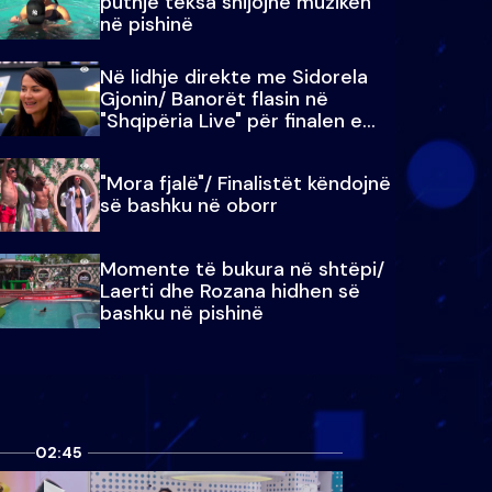
puthje teksa shijojnë muzikën
në pishinë
Në lidhje direkte me Sidorela
Gjonin/ Banorët flasin në
"Shqipëria Live" për finalen e
madhe
"Mora fjalë"/ Finalistët këndojnë
së bashku në oborr
Momente të bukura në shtëpi/
Laerti dhe Rozana hidhen së
bashku në pishinë
02:45