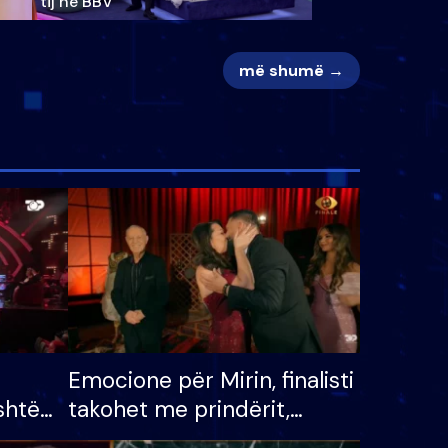
tij në BBV
më shumë →
Emocione për Mirin, finalisti
shtë
takohet me prindërit,
tëpinë
vajzën dhe bashkëshorten: