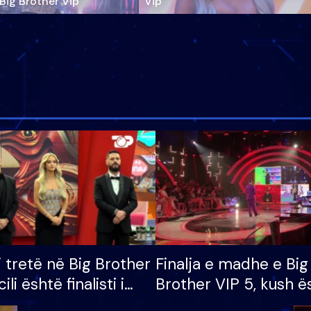
‘Big Brother Vip’
Vip"
i tretë në Big Brother
Finalja e madhe e Big
cili është finalisti i
Brother VIP 5, kush ë
 që lë shtëpinë
banori i parë që lë sh