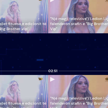
"Një magji televizive"/ Ledion Li
llet fituese e edicionit të
falenderon stafin e "Big Brother
‘Big Brother Vip’
Vip"
02:51
"Një magji televizive"/ Ledion Li
llet fituese e edicionit të
falenderon stafin e "Big Brother