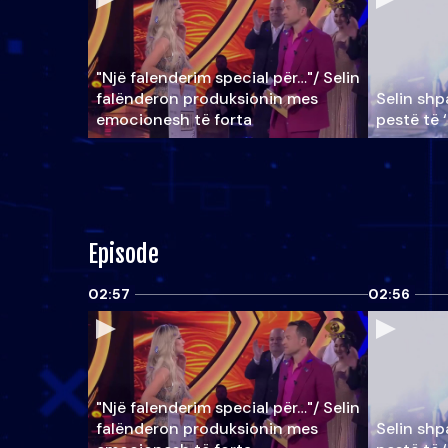
"Një falenderim special për…"/ Selin
falënderon produksionin mes
Selin shpa
emocionesh të forta
pestë të 
Episode
02:57
02:56
"Një falenderim special për…"/ Selin
falënderon produksionin mes
Selin shpa