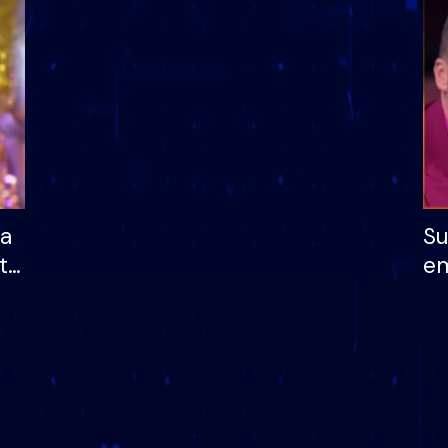
dhe humb mundësinë
të fituar çmimin e m
ha
Su
të
em
më
në
nu