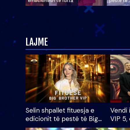
emocionesh të forta
pestë të 
LAJME
Selin shpallet fituesja e
Vendi 
edicionit të pestë të Big
VIP 5, 
Brother VIP, rrëmben
radhës