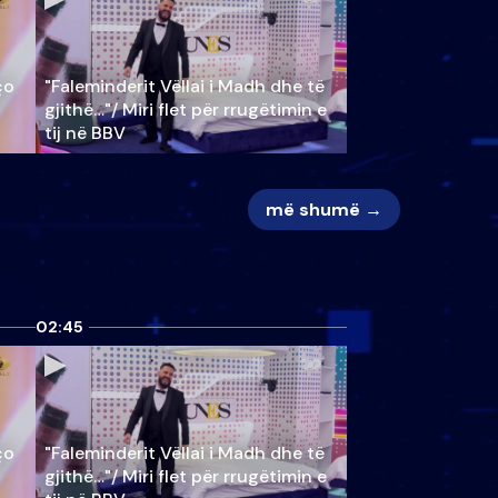
ço
"Faleminderit Vëllai i Madh dhe të
gjithë…"/ Miri flet për rrugëtimin e
tij në BBV
më shumë →
02:45
ço
"Faleminderit Vëllai i Madh dhe të
gjithë…"/ Miri flet për rrugëtimin e