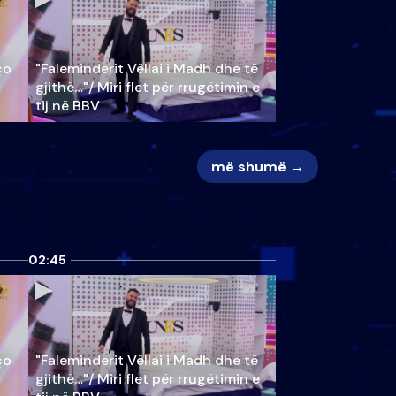
ço
"Faleminderit Vëllai i Madh dhe të
gjithë…"/ Miri flet për rrugëtimin e
tij në BBV
më shumë →
02:45
ço
"Faleminderit Vëllai i Madh dhe të
gjithë…"/ Miri flet për rrugëtimin e