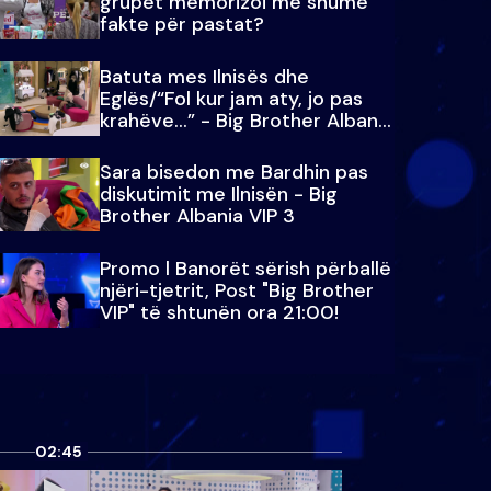
grupet memorizoi më shumë
fakte për pastat?
Batuta mes Ilnisës dhe
Eglës/“Fol kur jam aty, jo pas
krahëve…” - Big Brother Albania
VIP 3
Sara bisedon me Bardhin pas
diskutimit me Ilnisën - Big
Brother Albania VIP 3
Promo l Banorët sërish përballë
njëri-tjetrit, Post "Big Brother
VIP" të shtunën ora 21:00!
02:45