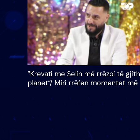
çmimin e madh prej 100
mijë eurosh
“Krevati me Selin më rrëzoi të gjit
planet”/ Miri rrëfen momentet më 
bukura në shtëpinë e BB VIP: Do 
mungojë zilja e mëngjesit kur…