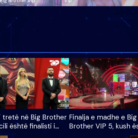
‘Big Brother Vip’
Vip"
i tretë në Big Brother
Finalja e madhe e Big
cili është finalisti i
Brother VIP 5, kush ë
 që lë shtëpinë
banori i parë që lë sh