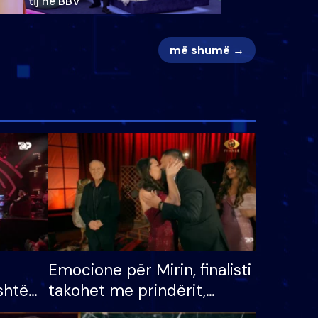
tij në BBV
më shumë →
Emocione për Mirin, finalisti
shtë
takohet me prindërit,
tëpinë
vajzën dhe bashkëshorten: