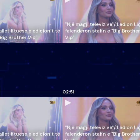
"Një magji televizive"/ Ledion Li
llet fituese e edicionit të
falenderon stafin e "Big Brother
‘Big Brother Vip’
Vip"
02:51
"Një magji televizive"/ Ledion Li
llet fituese e edicionit të
falenderon stafin e "Big Brother