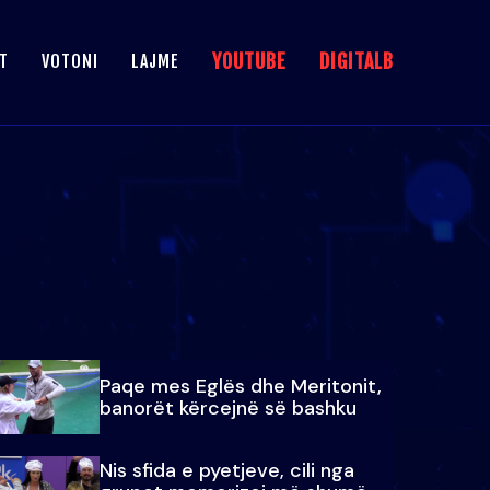
YOUTUBE
DIGITALB
T
VOTONI
LAJME
Paqe mes Eglës dhe Meritonit,
banorët kërcejnë së bashku
Nis sfida e pyetjeve, cili nga