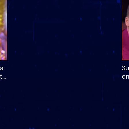
dhe humb mundësinë
të fituar çmimin e m
ha
Su
të
em
më
në
nu