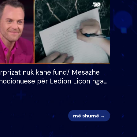
 për
S’kemi ndonjë letër divorci
adh
apo jo?
rprizat nuk kanë fund/ Mesazhe
ocionuese për Ledion Liçon nga
na dhe fëmijët e tij, moderatori
k i mban dot lotët: Nuk meritoj…
më shumë →