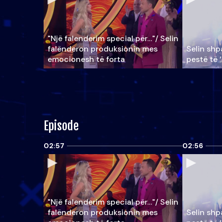
"Një falenderim special për…"/ Selin
falënderon produksionin mes
Selin shpa
emocionesh të forta
pestë të 
Episode
02:57
02:56
"Një falenderim special për…"/ Selin
falënderon produksionin mes
Selin shpa