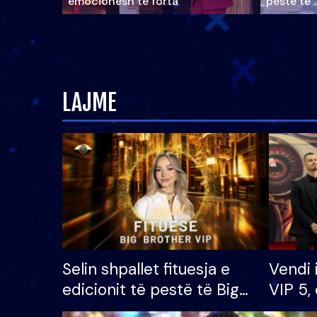
emocionesh të forta
pestë të 
LAJME
Selin shpallet fituesja e
Vendi 
edicionit të pestë të Big
VIP 5, 
Brother VIP, rrëmben
radhës