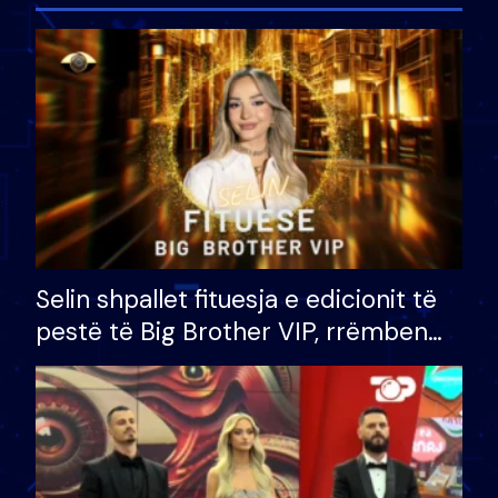
Selin shpallet fituesja e edicionit të
pestë të Big Brother VIP, rrëmben
çmimin e madh prej 100 mijë eurosh