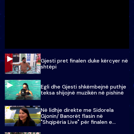
Gjesti pret finalen duke kërcyer në
shtëpi
Egli dhe Gjesti shkëmbejnë puthje
teksa shijojnë muzikën në pishinë
Në lidhje direkte me Sidorela
Gjonin/ Banorët flasin në
"Shqipëria Live" për finalen e
madhe