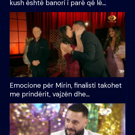
kush është banori i parë që lë
shtëpinë dhe humb mundësinë për
të fituar çmimin e madh
Emocione për Mirin, finalisti takohet
me prindërit, vajzën dhe
bashkëshorten: S’kemi ndonjë letër
divorci apo jo?