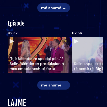
më shumë →
Episode
02:57
02:56
"Një falenderim special për…"/
Selin falënderon produksionin
Selin shpallet fitu
mes emocionesh të forta
të pestë të ‘Big Br
më shumë →
LAJME