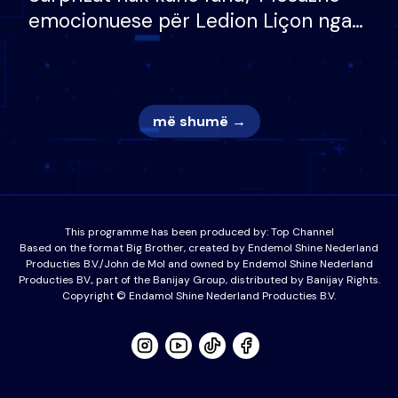
emocionuese për Ledion Liçon nga
nëna dhe fëmijët e tij, moderatori
nuk i mban dot lotët: Nuk meritoj…
më shumë →
This programme has been produced by:
Top Channel
Based on the format Big Brother, created by Endemol Shine Nederland
Producties B.V./John de Mol and owned by Endemol Shine Nederland
Producties BV., part of the Banijay Group, distributed by Banijay Rights.
Copyright © Endamol Shine Nederland Producties B.V.