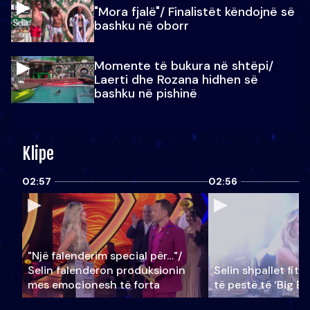
"Mora fjalë"/ Finalistët këndojnë së
bashku në oborr
Momente të bukura në shtëpi/
Laerti dhe Rozana hidhen së
bashku në pishinë
Klipe
02:57
02:56
"Një falenderim special për…"/
Selin falënderon produksionin
Selin shpallet fitu
mes emocionesh të forta
të pestë të ‘Big Br