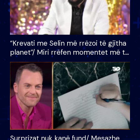
“Krevati me Selin më rrëzoi të gjitha
planet”/ Miri rrëfen momentet më të
bukura në shtëpinë e BB VIP: Do më
mungojë zilja e mëngjesit kur…
Surprizat nuk kanë fund/ Mesazhe