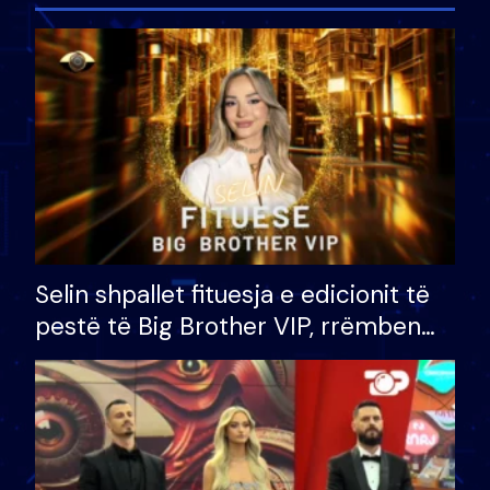
Selin shpallet fituesja e edicionit të
pestë të Big Brother VIP, rrëmben
çmimin e madh prej 100 mijë eurosh