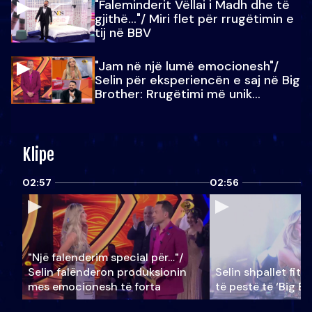
"Faleminderit Vëllai i Madh dhe të
gjithë…"/ Miri flet për rrugëtimin e
tij në BBV
"Jam në një lumë emocionesh"/
Selin për eksperiencën e saj në Big
Brother: Rrugëtimi më unik…
Klipe
02:57
02:56
"Një falenderim special për…"/
Selin falënderon produksionin
Selin shpallet fitu
mes emocionesh të forta
të pestë të ‘Big Br