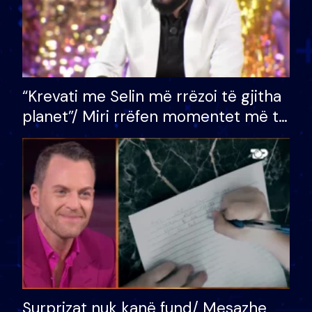
“Krevati me Selin më rrëzoi të gjitha
planet”/ Miri rrëfen momentet më të
bukura në shtëpinë e BB VIP: Do më
mungojë zilja e mëngjesit kur…
Surprizat nuk kanë fund/ Mesazhe