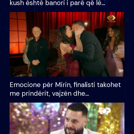
kush është banori i parë që lë
shtëpinë dhe humb mundësinë për
të fituar çmimin e madh
Emocione për Mirin, finalisti takohet
me prindërit, vajzën dhe
bashkëshorten: S’kemi ndonjë letër
divorci apo jo?