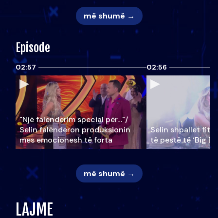
më shumë →
Episode
02:57
02:56
"Një falenderim special për…"/
Selin falënderon produksionin
Selin shpallet fitu
mes emocionesh të forta
të pestë të ‘Big Br
më shumë →
LAJME