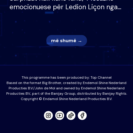
emocionuese për Ledion Liçon nga
nëna dhe fëmijët e tij, moderatori
nuk i mban dot lotët: Nuk meritoj…
më shumë →
This programme has been produced by:
Top Channel
Based on the format Big Brother, created by Endemol Shine Nederland
Producties B.V./John de Mol and owned by Endemol Shine Nederland
Producties BV., part of the Banijay Group, distributed by Banijay Rights.
Copyright © Endamol Shine Nederland Producties B.V.