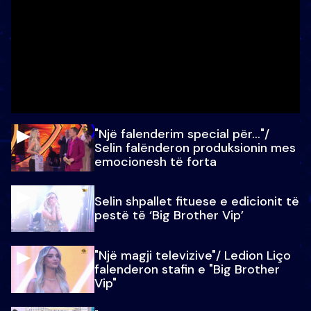
"Një falenderim special për…"/
Selin falënderon produksionin mes
emocionesh të forta
Selin shpallet fituese e edicionit të
pestë të ‘Big Brother Vip’
"Një magji televizive"/ Ledion Liço
falenderon stafin e "Big Brother
Vip"