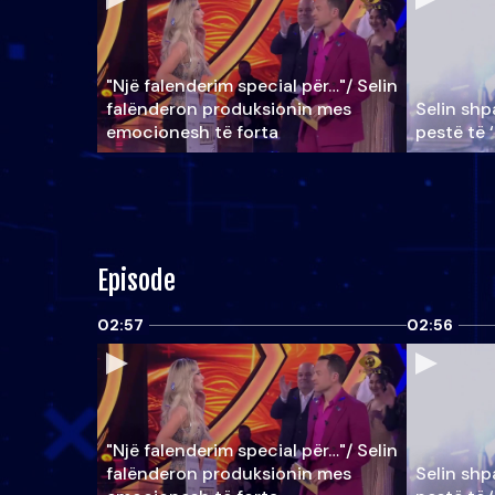
"Një falenderim special për…"/ Selin
falënderon produksionin mes
Selin shpa
emocionesh të forta
pestë të 
Episode
02:57
02:56
"Një falenderim special për…"/ Selin
falënderon produksionin mes
Selin shpa