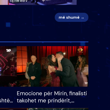
tij në BBV
më shumë →
Emocione për Mirin, finalisti
shtë
takohet me prindërit,
tëpinë
vajzën dhe bashkëshorten: