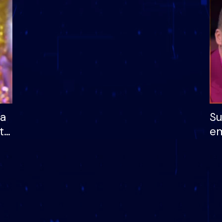
dhe humb mundësinë
të fituar çmimin e m
ha
Su
të
em
më
në
nu