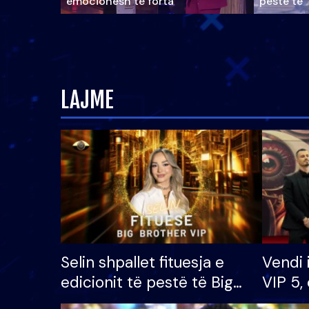
emocionesh të forta
pestë të 
LAJME
Selin shpallet fituesja e
Vendi 
edicionit të pestë të Big
VIP 5, 
Brother VIP, rrëmben
radhës