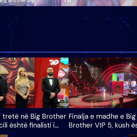
‘Big Brother Vip’
Vip"
i tretë në Big Brother
Finalja e madhe e Big
cili është finalisti i
Brother VIP 5, kush ë
 që lë shtëpinë
banori i parë që lë sh