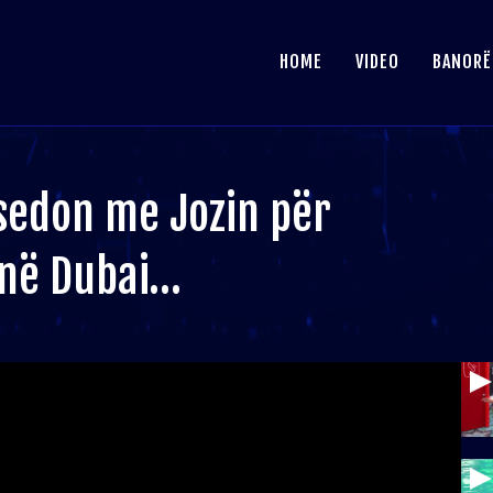
HOME
VIDEO
BANORË
isedon me Jozin për
 në Dubai…