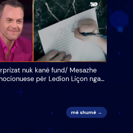
 për
S’kemi ndonjë letër divorci
adh
apo jo?
rprizat nuk kanë fund/ Mesazhe
ocionuese për Ledion Liçon nga
na dhe fëmijët e tij, moderatori
k i mban dot lotët: Nuk meritoj…
më shumë →