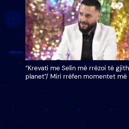
çmimin e madh prej 100
mijë eurosh
“Krevati me Selin më rrëzoi të gjit
planet”/ Miri rrëfen momentet më 
bukura në shtëpinë e BB VIP: Do 
mungojë zilja e mëngjesit kur…