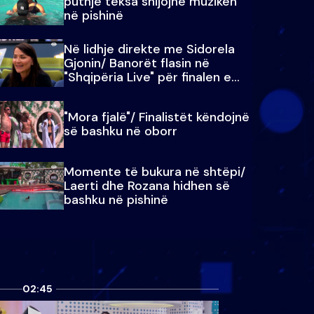
puthje teksa shijojnë muzikën
në pishinë
Në lidhje direkte me Sidorela
Gjonin/ Banorët flasin në
"Shqipëria Live" për finalen e
madhe
"Mora fjalë"/ Finalistët këndojnë
së bashku në oborr
Momente të bukura në shtëpi/
Laerti dhe Rozana hidhen së
bashku në pishinë
02:45