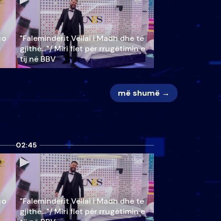
ço
"Faleminderit Vëllai i Madh dhe të
gjithë…"/ Miri flet për rrugëtimin e
tij në BBV
më shumë →
02:45
ço
"Faleminderit Vëllai i Madh dhe të
gjithë…"/ Miri flet për rrugëtimin e