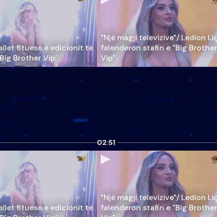
"Një magji televizive"/ Ledion Li
llet fituese e edicionit të
falenderon stafin e "Big Brother
‘Big Brother Vip’
Vip"
02:51
"Një magji televizive"/ Ledion Li
llet fituese e edicionit të
falenderon stafin e "Big Brother