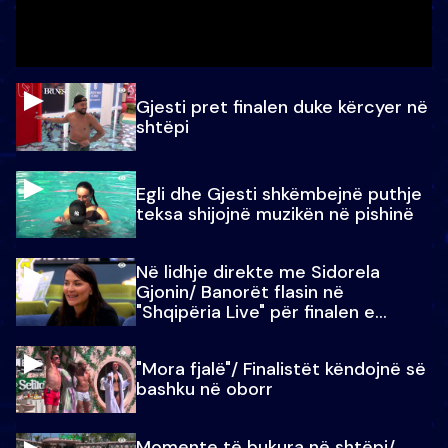
Gjesti pret finalen duke kërcyer në
shtëpi
Egli dhe Gjesti shkëmbejnë puthje
teksa shijojnë muzikën në pishinë
Në lidhje direkte me Sidorela
Gjonin/ Banorët flasin në
"Shqipëria Live" për finalen e
madhe
"Mora fjalë"/ Finalistët këndojnë së
bashku në oborr
Momente të bukura në shtëpi/