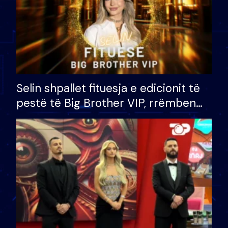
Selin shpallet fituesja e edicionit të
pestë të Big Brother VIP, rrëmben
çmimin e madh prej 100 mijë eurosh