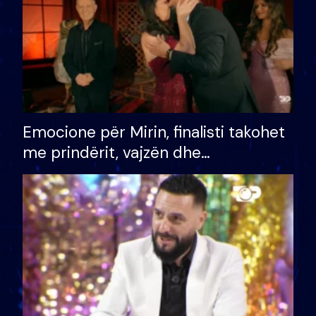
Emocione për Mirin, finalisti takohet
me prindërit, vajzën dhe
bashkëshorten: S’kemi ndonjë letër
divorci apo jo?