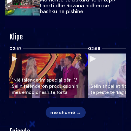
Laerti dhe Rozana hidhen së
bashku në pishinë
Klipe
02:57
02:56
"Një falenderim special për…"/
Selin falënderon produksionin
Selin shpallet fitu
mes emocionesh të forta
të pestë të ‘Big Br
më shumë →