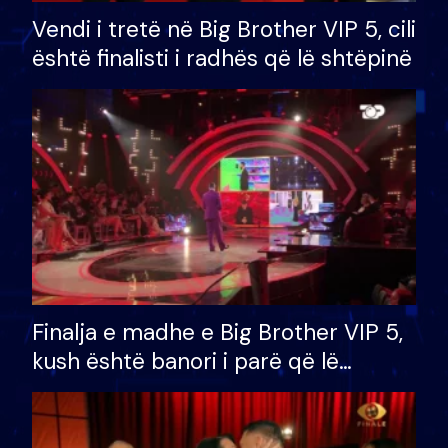
Vendi i tretë në Big Brother VIP 5, cili
është finalisti i radhës që lë shtëpinë
Finalja e madhe e Big Brother VIP 5,
kush është banori i parë që lë
shtëpinë dhe humb mundësinë për
të fituar çmimin e madh