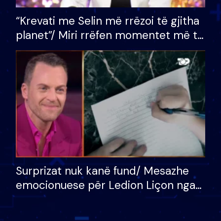
“Krevati me Selin më rrëzoi të gjitha
planet”/ Miri rrëfen momentet më të
bukura në shtëpinë e BB VIP: Do më
mungojë zilja e mëngjesit kur…
Surprizat nuk kanë fund/ Mesazhe
emocionuese për Ledion Liçon nga
nëna dhe fëmijët e tij, moderatori
nuk i mban dot lotët: Nuk meritoj…