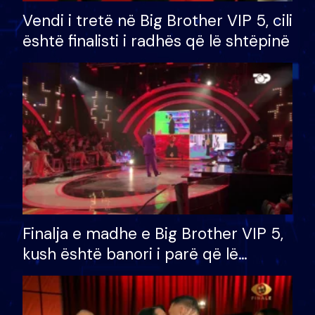
Vendi i tretë në Big Brother VIP 5, cili
është finalisti i radhës që lë shtëpinë
Finalja e madhe e Big Brother VIP 5,
kush është banori i parë që lë
shtëpinë dhe humb mundësinë për
të fituar çmimin e madh