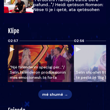
pafund…"/ Heidi qetëson Romeon:
Nëse ti je i qetë, ata qetësohen
Klipe
02:57
02:56
"Një falenderim special për…"/
Selin falënderon produksionin
Selin shpallet fitu
mes emocionesh të forta
të pestë të ‘Big Br
më shumë →