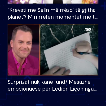
“Krevati me Selin më rrëzoi të gjitha
planet”/ Miri rrëfen momentet më të
bukura në shtëpinë e BB VIP: Do më
mungojë zilja e mëngjesit kur…
Surprizat nuk kanë fund/ Mesazhe
emocionuese për Ledion Liçon nga
nëna dhe fëmijët e tij, moderatori
nuk i mban dot lotët: Nuk meritoj…