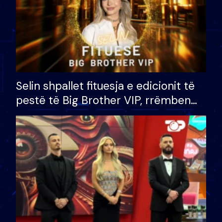
Selin shpallet fituesja e edicionit të
pestë të Big Brother VIP, rrëmben
çmimin e madh prej 100 mijë eurosh