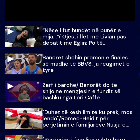
“Nëse i fut hundët në punët e
mija…”/ Gjesti flet me Livian pas
debatit me Eglin: Po të
paralajmëroj
Banorët shohin promon e finales
së madhe të BBV3, ja reagimet e
tyre
Zarf i bardhë/ Banorët do të
shijojnë mëngjesin e fundit së
bashku nga Lori Caffe
"Duhet të kesh limite ku prek, mos
lëndo"/Romeo-Heidit për
përjetimin e familjarëve:Nusja e
Julit…
"Përdorimi i familjes është bërë