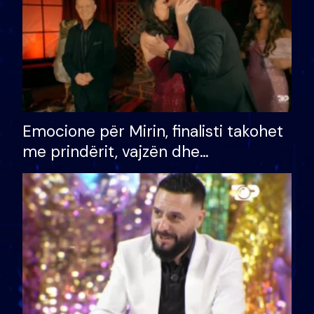
Emocione për Mirin, finalisti takohet
me prindërit, vajzën dhe
bashkëshorten: S’kemi ndonjë letër
divorci apo jo?