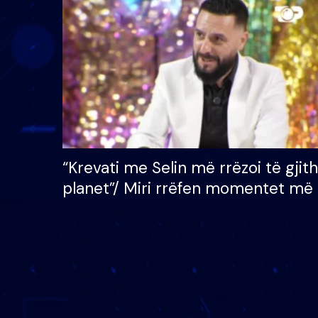
çmimin e madh prej 100
mijë eurosh
“Krevati me Selin më rrëzoi të gjit
planet”/ Miri rrëfen momentet më 
bukura në shtëpinë e BB VIP: Do 
mungojë zilja e mëngjesit kur…