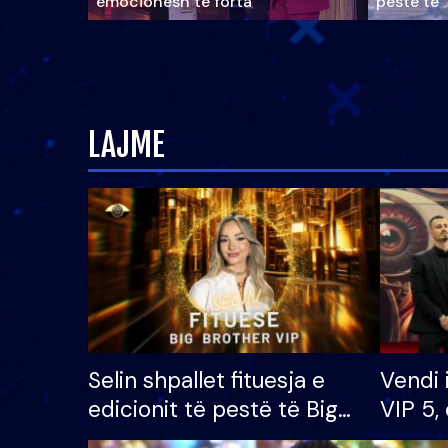
emocionesh të forta
pestë të 
LAJME
Selin shpallet fituesja e
Vendi 
edicionit të pestë të Big
VIP 5, 
Brother VIP, rrëmben
radhës