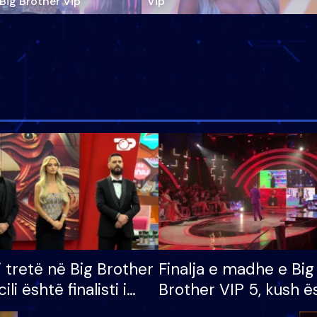
‘Big Brother Vip’
Vip"
i tretë në Big Brother
Finalja e madhe e Big
cili është finalisti i
Brother VIP 5, kush ë
 që lë shtëpinë
banori i parë që lë sh