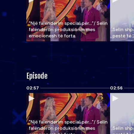
"Një falenderim special për…"/ Selin
falënderon produksionin mes
Selin shpa
emocionesh të forta
pestë të 
Episode
02:57
02:56
"Një falenderim special për…"/ Selin
falënderon produksionin mes
Selin shpa