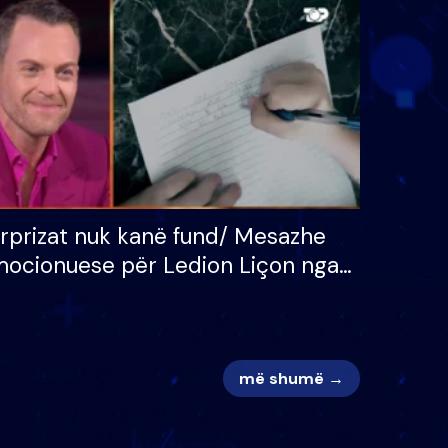
 për
S’kemi ndonjë letër divorci
adh
apo jo?
rprizat nuk kanë fund/ Mesazhe
ocionuese për Ledion Liçon nga
na dhe fëmijët e tij, moderatori
k i mban dot lotët: Nuk meritoj…
më shumë →