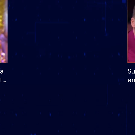
dhe humb mundësinë
të fituar çmimin e m
ha
Su
të
em
më
në
nu