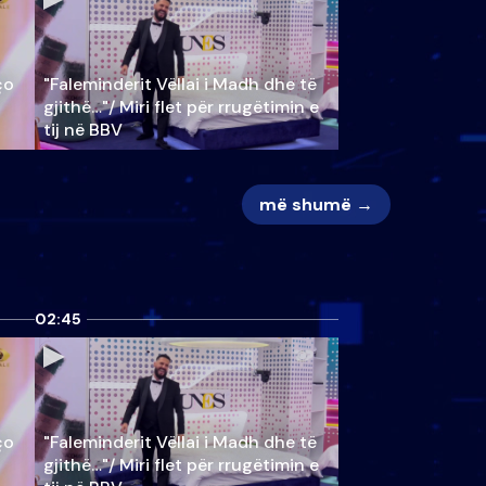
ço
"Faleminderit Vëllai i Madh dhe të
gjithë…"/ Miri flet për rrugëtimin e
tij në BBV
më shumë →
02:45
ço
"Faleminderit Vëllai i Madh dhe të
gjithë…"/ Miri flet për rrugëtimin e