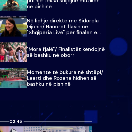
puthje teksa shijojnë muzikën
në pishinë
Në lidhje direkte me Sidorela
Gjonin/ Banorët flasin në
"Shqipëria Live" për finalen e
madhe
"Mora fjalë"/ Finalistët këndojnë
së bashku në oborr
Momente të bukura në shtëpi/
Laerti dhe Rozana hidhen së
bashku në pishinë
02:45