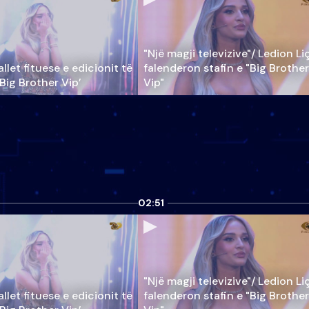
"Një magji televizive"/ Ledion Li
llet fituese e edicionit të
falenderon stafin e "Big Brother
‘Big Brother Vip’
Vip"
02:51
"Një magji televizive"/ Ledion Li
llet fituese e edicionit të
falenderon stafin e "Big Brother