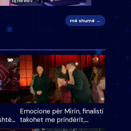
tij në BBV
më shumë →
Emocione për Mirin, finalisti
shtë
takohet me prindërit,
tëpinë
vajzën dhe bashkëshorten: