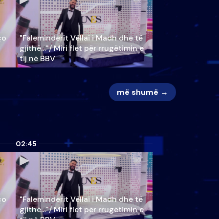
ço
"Faleminderit Vëllai i Madh dhe të
gjithë…"/ Miri flet për rrugëtimin e
tij në BBV
më shumë →
02:45
ço
"Faleminderit Vëllai i Madh dhe të
gjithë…"/ Miri flet për rrugëtimin e