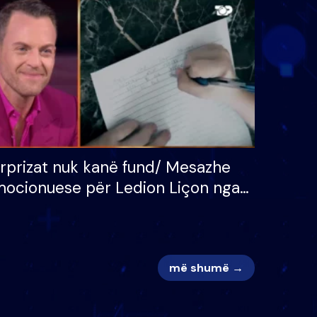
 për
S’kemi ndonjë letër divorci
adh
apo jo?
rprizat nuk kanë fund/ Mesazhe
ocionuese për Ledion Liçon nga
na dhe fëmijët e tij, moderatori
k i mban dot lotët: Nuk meritoj…
më shumë →