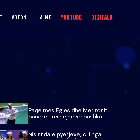
YOUTUBE
DIGITALB
T
VOTONI
LAJME
Paqe mes Eglës dhe Meritonit,
banorët kërcejnë së bashku
Nis sfida e pyetjeve, cili nga