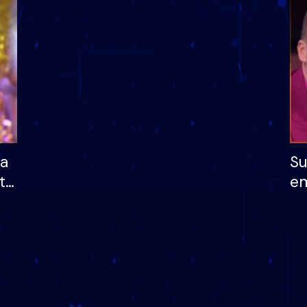
dhe humb mundësinë
të fituar çmimin e m
ha
Su
të
em
më
në
nu