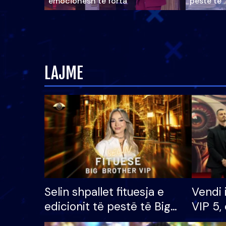
emocionesh të forta
pestë të 
LAJME
Selin shpallet fituesja e
Vendi 
edicionit të pestë të Big
VIP 5, 
Brother VIP, rrëmben
radhës