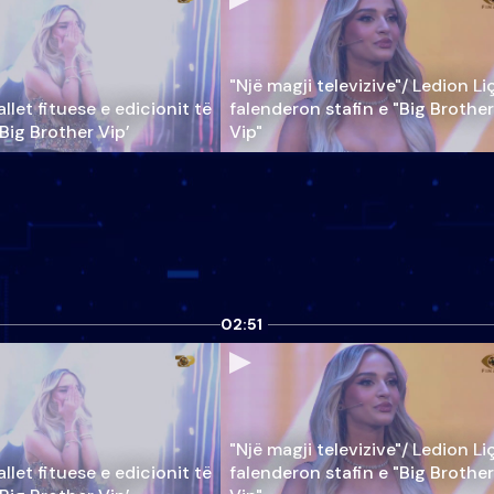
"Një magji televizive"/ Ledion Li
llet fituese e edicionit të
falenderon stafin e "Big Brother
‘Big Brother Vip’
Vip"
02:51
"Një magji televizive"/ Ledion Li
llet fituese e edicionit të
falenderon stafin e "Big Brother