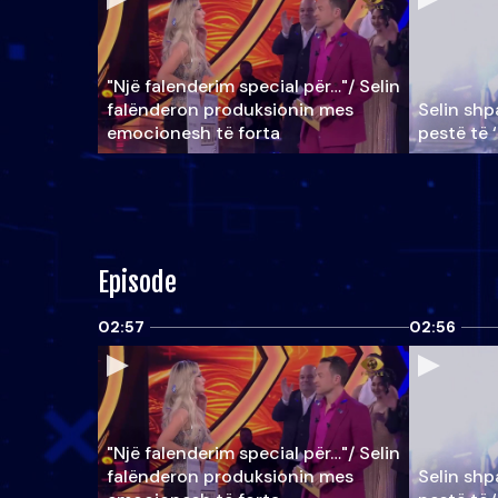
"Një falenderim special për…"/ Selin
falënderon produksionin mes
Selin shpa
emocionesh të forta
pestë të 
Episode
02:57
02:56
"Një falenderim special për…"/ Selin
falënderon produksionin mes
Selin shpa