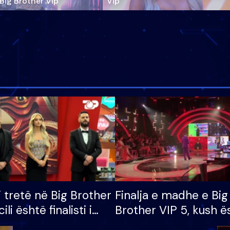
‘Big Brother Vip’
Vip"
i tretë në Big Brother
Finalja e madhe e Big
cili është finalisti i
Brother VIP 5, kush ë
 që lë shtëpinë
banori i parë që lë sh