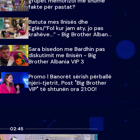
grupet memorizoi më shumë
fakte për pastat?
Batuta mes Ilnisës dhe
Eglës/“Fol kur jam aty, jo pas
krahëve…” - Big Brother Albania
VIP 3
Sara bisedon me Bardhin pas
diskutimit me Ilnisën - Big
Brother Albania VIP 3
Promo l Banorët sërish përballë
njëri-tjetrit, Post "Big Brother
VIP" të shtunën ora 21:00!
02:45