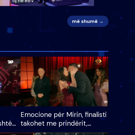
tij në BBV
më shumë →
Emocione për Mirin, finalisti
shtë
takohet me prindërit,
tëpinë
vajzën dhe bashkëshorten: