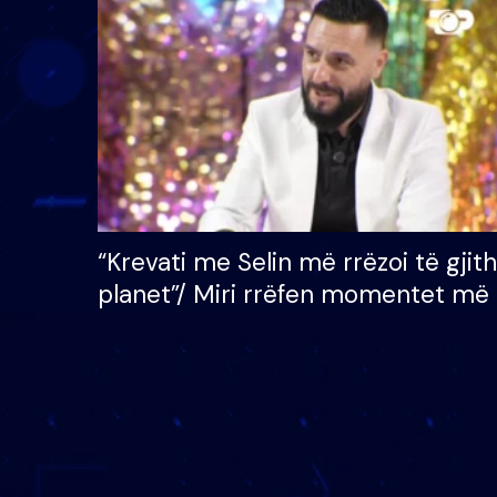
çmimin e madh prej 100
mijë eurosh
“Krevati me Selin më rrëzoi të gjit
planet”/ Miri rrëfen momentet më 
bukura në shtëpinë e BB VIP: Do 
mungojë zilja e mëngjesit kur…