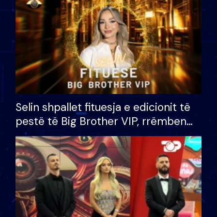
Selin shpallet fituesja e edicionit të
pestë të Big Brother VIP, rrëmben
çmimin e madh prej 100 mijë eurosh