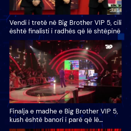
Vendi i tretë në Big Brother VIP 5, cili
është finalisti i radhës që lë shtëpinë
Finalja e madhe e Big Brother VIP 5,
kush është banori i parë që lë
shtëpinë dhe humb mundësinë për