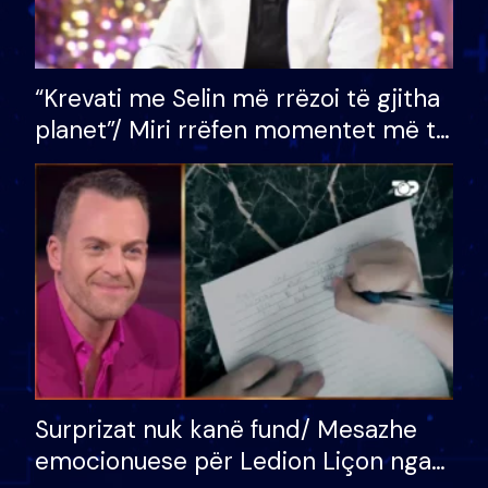
“Krevati me Selin më rrëzoi të gjitha
planet”/ Miri rrëfen momentet më të
bukura në shtëpinë e BB VIP: Do më
mungojë zilja e mëngjesit kur…
Surprizat nuk kanë fund/ Mesazhe
emocionuese për Ledion Liçon nga