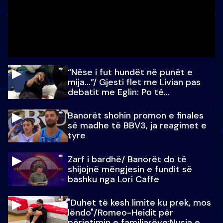
“Nëse i fut hundët në punët e
mija…”/ Gjesti flet me Livian pas
debatit me Eglin: Po të
paralajmëroj
Banorët shohin promon e finales
së madhe të BBV3, ja reagimet e
tyre
Zarf i bardhë/ Banorët do të
shijojnë mëngjesin e fundit së
bashku nga Lori Caffe
"Duhet të kesh limite ku prek, mos
lëndo"/Romeo-Heidit për
përjetimin e familjarëve:Nusja e