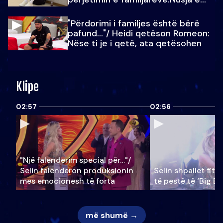
Julit…
"Përdorimi i familjes është bërë
pafund…"/ Heidi qetëson Romeon:
Nëse ti je i qetë, ata qetësohen
Klipe
02:57
02:56
"Një falenderim special për…"/
Selin falënderon produksionin
Selin shpallet fitu
mes emocionesh të forta
të pestë të ‘Big Br
më shumë →