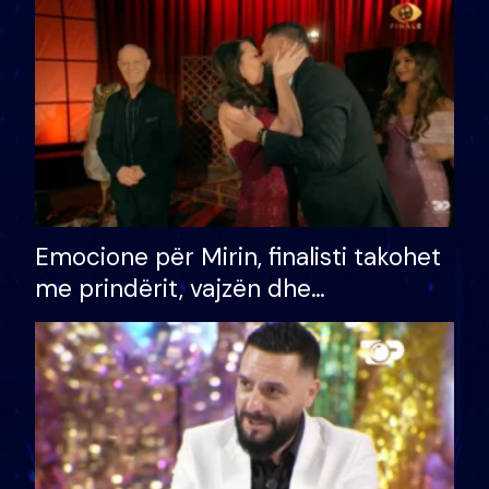
të fituar çmimin e madh
Emocione për Mirin, finalisti takohet
me prindërit, vajzën dhe
bashkëshorten: S’kemi ndonjë letër
divorci apo jo?