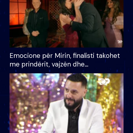
Emocione për Mirin, finalisti takohet
me prindërit, vajzën dhe
bashkëshorten: S’kemi ndonjë letër
divorci apo jo?