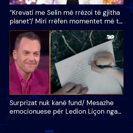
“Krevati me Selin më rrëzoi të gjitha
planet”/ Miri rrëfen momentet më të
bukura në shtëpinë e BB VIP: Do më
mungojë zilja e mëngjesit kur…
Surprizat nuk kanë fund/ Mesazhe
emocionuese për Ledion Liçon nga
nëna dhe fëmijët e tij, moderatori
nuk i mban dot lotët: Nuk meritoj…