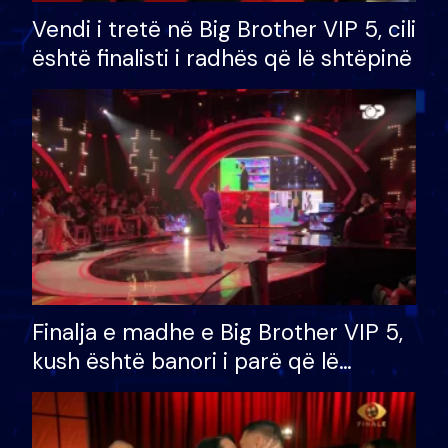
Vendi i tretë në Big Brother VIP 5, cili
është finalisti i radhës që lë shtëpinë
Finalja e madhe e Big Brother VIP 5,
kush është banori i parë që lë
shtëpinë dhe humb mundësinë për
të fituar çmimin e madh