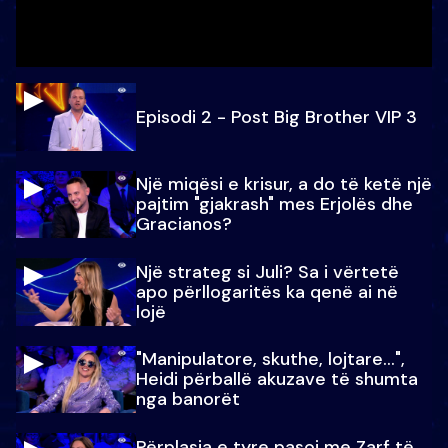
Episodi 2 - Post Big Brother VIP 3
Një miqësi e krisur, a do të ketë një
pajtim "gjakrash" mes Erjolës dhe
Gracianos?
Një strateg si Juli? Sa i vërtetë
apo përllogaritës ka qenë ai në
lojë
"Manipulatore, skuthe, lojtare...",
Heidi përballë akuzave të shumta
nga banorët
Përplasja e tyre pasoi me Zarf të