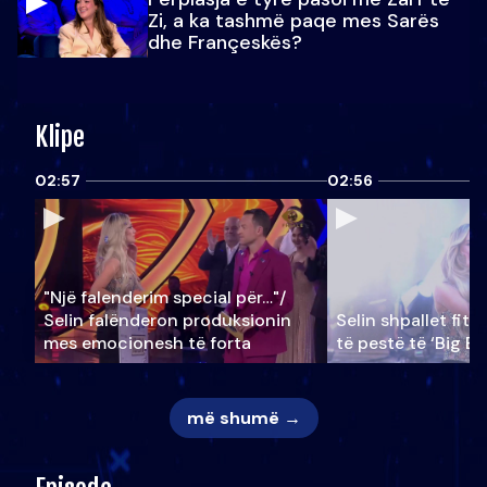
Zi, a ka tashmë paqe mes Sarës
dhe Françeskës?
Klipe
02:57
02:56
"Një falenderim special për…"/
Selin falënderon produksionin
Selin shpallet fitu
mes emocionesh të forta
të pestë të ‘Big Br
më shumë →