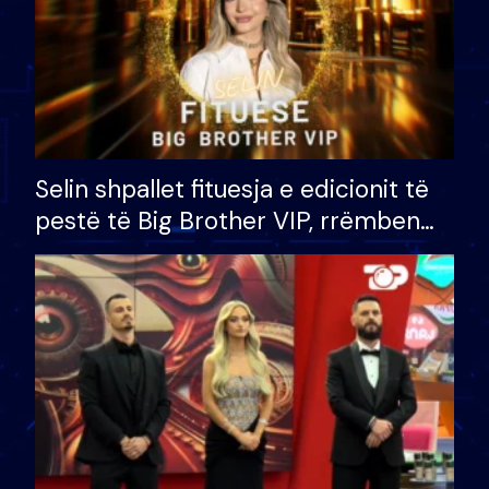
Selin shpallet fituesja e edicionit të
pestë të Big Brother VIP, rrëmben
çmimin e madh prej 100 mijë eurosh